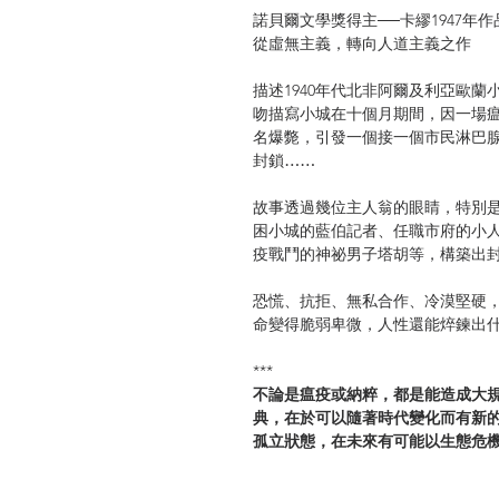
諾貝爾文學獎得主──卡繆1947年作
從虛無主義，轉向人道主義之作
描述1940年代北非阿爾及利亞歐
吻描寫小城在十個月期間，因一場
名爆斃，引發一個接一個市民淋巴
封鎖
……
故事透過幾位主人翁的眼睛，特別
困小城的藍伯記者、任職市府的小
疫戰鬥的神祕男子塔胡等，構築出
恐慌、抗拒、無私合作、冷漠堅硬
命變得脆弱卑微，人性還能焠鍊出
***
不論是瘟疫或納粹，都是能造成大
典，在於可以隨著時代變化而有新
孤立狀態，在未來有可能以生態危
者依舊能從中找回反抗的力量。
──