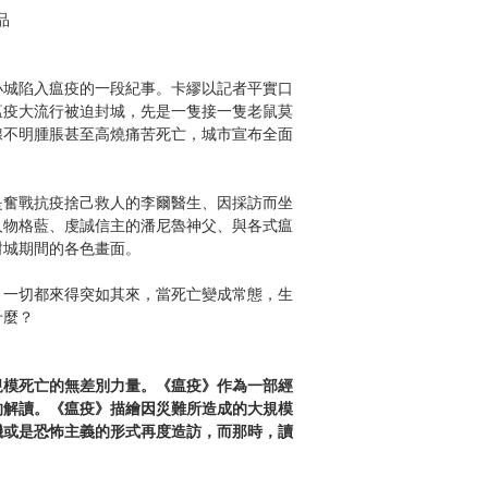
品
蘭小城陷入瘟疫的一段紀事。卡繆以記者平實口
瘟疫大流行被迫封城，先是一隻接一隻老鼠莫
腺不明腫脹甚至高燒痛苦死亡，城市宣布全面
是奮戰抗疫捨己救人的李爾醫生、因採訪而坐
人物格藍、虔誠信主的潘尼魯神父、與各式瘟
封城期間的各色畫面。
，一切都來得突如其來，當死亡變成常態，生
什麼？
規模死亡的無差別力量。《瘟疫》作為一部經
的解讀。《瘟疫》描繪因災難所造成的大規模
機或是恐怖主義的形式再度造訪，而那時，讀
耿一偉