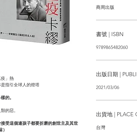
商周出版
書號 | ISBN
9789865482060
出版日期 | PUBLI
瘟疫」熱
亦是指引全球人的燈塔
2021/03/06
多樣的。
人類的惡。
出貨地 | PLACE 
會接受這個連孩子都要折磨的創世主及其世
台灣
翁）