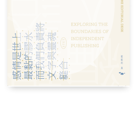
他對我而言，就只是個『被告』，一個方便好
但我心頭整個揪在一起，使我將全部注意力都
乎沒在聽他們說話，只感覺他們想殺死這個活
般執拗而盲目的將我推向他身邊。直到我父親
來。
，不再是那個好好先生，也不再充滿關愛。嘴
猶如萬蛇鑽動。我聽懂他以社會之名要求判他
確，他只說了：「這個人頭理應落地。」但最
，因為他還是得到了這個人頭，只不過動手的
的我，唯獨和那個不幸的人產生了一種莫大的
覺。然而依據慣例，父親仍得參加那美其名稱
該稱之為最卑劣的謀殺時刻。
就讓我感到深惡痛絕；從那天起，我開始心存
決與執行，還留意到父親曾數次參與這謀殺行
，想到這就讓我感到一陣天旋地轉。沒錯，碰
敢跟母親說，但我更仔細地觀察她，發現她跟
放棄的生活。這讓我比較能原諒她，當時的我