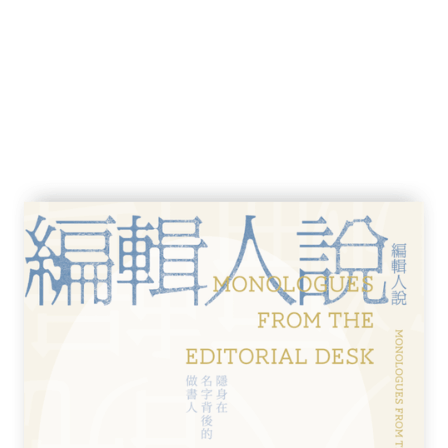
放假時會到布列塔尼半島，去他那間度假小屋
巴黎到柏林列車的出發和到站時刻，從里昂到
之間的實際公里數。你有辦法說出該怎麼從布
車站站長都摸不著頭緒，但我父親可是清楚得
充實相關知識，對此他覺得頗為得意。我覺得
證，發現他都沒答錯就開心得不得了。這些小
開心有我這個誠意十足的聽眾，而我也覺得父
他領域的成就是一樣值得讚揚的。
調這位正直好人的重要性，因為說到底，他對
響，頂多也就是提供給我一個機會。在我十七
旁聽一個重要案件，他肯定是想讓我看到他最
上的莊嚴場面，激盪年輕人的想像力，讓我去
來可以讓他開心，二來我也好奇想看一看，聽
。我什麼都沒多想。之前，我總覺得法庭上的
然，我其實完全沒概念，也完全不在乎。
一印象，就是罪犯。我想他真的是有罪，什麼
的三十來歲小個男，似乎堅決想坦承一切罪
罰嚇得魂不附體，以至於幾分鐘後，我眼裡除
受到強光驚嚇的貓頭鷹，領結沒打正，一直咬
需多說，您也已經明白了，他就是一個活生生