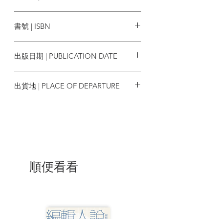
Singer、諾貝爾生醫獎得主Konrad
大石國際文化
Lorenz、珍古德（Jane Goodall）、動物
書號 | ISBN
行為學家Con Slobodchikoff、靈長動物學
家Frans de Waal、認知學家Nicola
4713213998830
Clayton
出版日期 | PUBLICATION DATE
| 目錄 |
2018/04/23
出貨地 | PLACE OF DEPARTURE
第一章 心智能力
香港
談起智能，多數人會想到解決問題的創意
或高超的記憶力。卻往往忽略了情緒和感
覺（後面會更加詳細的討論）。現代科學
對於動物智能的研究也是一樣，大部分時
間都把焦點放在較為傳統的聰明才智上。
聰明與才智同時也具有比較容易測量的優
順便看看
點，要量化我們自己的情緒已經夠困難
了，更不用說要測量鱷魚的情緒；相對
的，大象解開拉繩測驗的時間，或是猴子
辨認圖案的時間，科學家則有辦法分析到
千分之一秒的精確度。這對於科學家想要