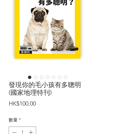
發現你的毛小孩有多聰明
(國家地理特刊)
價
HK$100.00
格
數量
*