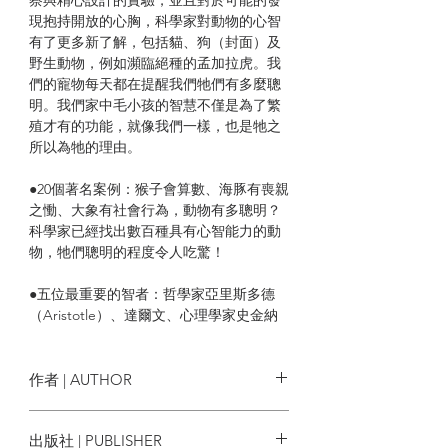
現抱持開放的心胸，科學家對動物的心智
有了更多新了解，包括貓、狗（封面）及
野生動物，例如瀕臨絕種的孟加拉虎。我
們的寵物每天都在提醒我們牠們有多麼聰
明。我們家中毛小孩的智慧不僅是為了繁
殖才有的功能，就像我們一樣，也是牠之
所以為牠的理由。
●20個著名案例：猴子會算數、海豚有喪親
之慟、大象有社會行為，動物有多聰明？
科學家已經找出數百種具有心智能力的動
物，牠們聰明的程度令人吃驚！
●五位最重要的智者：哲學家亞里斯多德
（Aristotle）、達爾文、心理學家史金納
（B. F. Skinner）、德國生物學家烏克斯庫
爾（Jakob von Uexküll）、動物學家葛里
芬（Donald Griffin）
作者 | AUTHOR
●七位提出關鍵理論的當代科學家：動物心
National Geographic
出版社 | PUBLISHER
理學家Gordon Burghardt、哲學家Peter