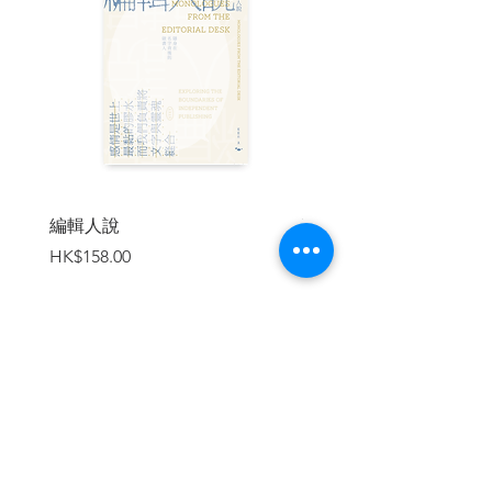
避免讓動物的智力研究，與奇聞軼事混為
一談，尤其重要。查爾斯． 達爾文（ C h
a r l e sDarwin） 的門生喬治． 羅曼斯
（George Romanes）曾經因為這個描述
而留下臭名：有一隻猴子把沾了血的手掌
伸向一名獵人，目的是為了羞辱這名獵
人。雖然這個故事還不至於到難以想像的
程度，但單從一個故事，我們如何知道真
相？透過新穎且富創意的實驗設計，現在
研究者已經可以探索好幾百種動物的心智
編輯人說
賣書者言
能力，結果往往讓人驚奇。黑猩猩與某些
價格
價格
HK$158.00
HK$188.00
猴子在某些數學問題上甚至強過大學生。
有些海豚會用貝殼來捉魚。而且不只是這
些為人所熟知的動物展現出智力，而是整
個動物世界皆如此。斑馬魚也可以數數、
山雀可以未雨綢繆、蜜蜂相互學習，甚至
蟋蟀也有判斷力。
加入購物車
●達爾文的蚯蚓
●人格與自我意識
●數學
●解決問題
●使用工具