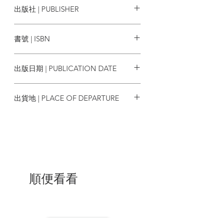
出版社 | PUBLISHER
的愛情去愛嗎？......可憐的白癡！」
Достое́вский
商周出版
《白癡》追問的是人所能去愛的最大極
書號 | ISBN
限，而梅什金公爵純潔、善良、坦率，充
滿悲天憫人的胸懷，則體現了杜斯妥也夫
9786263182691
斯基自身的理想主義。他個人的生活觀也
出版日期 | PUBLICATION DATE
在這部小說中得到了私密、深刻的表達，
使其成為杜斯妥也夫斯基最具自傳色彩的
2022/06/07
代表之作。
出貨地 | PLACE OF DEPARTURE
台灣
世界名家讚譽
「杜斯妥也夫斯基筆下的罪犯、瘋子和白
癡，截然不同於其他小說中的罪犯或瘋
子。我們是如此恐懼地理解他們、如此奇
特地愛著他們，在我們自身上發現與他們
順便看看
契合與相似之處。」
──赫曼．赫塞
「杜斯妥也夫斯基的作品是廣義的心理抒