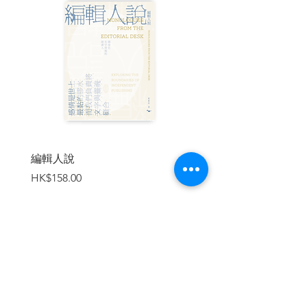
情詩，是懺悔和令人恐懼的自白，是對良
心深處的無情揭露。」
──湯馬斯．曼
「格里帕策、杜斯妥也夫斯基、克萊斯
特、福樓拜，我認為這四位是我真正的血
親。」
──卡夫卡
「在文學界的偉大跨越者中，我們當代的
杜斯妥也夫斯基最偉大。沒有人比這位永
編輯人說
賣書者言
不甘心的狂暴之人發現更多的靈魂新大
價格
價格
HK$158.00
HK$188.00
陸。」
──褚威格
「他寫人物，幾乎無須描寫外貌，只要以
語氣，聲音，就不獨將他們的思想和感
情，便是面目和身體也表示著。又因為顯
加入購物車
示著靈魂的深，所以一讀那作品，便令人
發生精神的變化。」
──魯迅