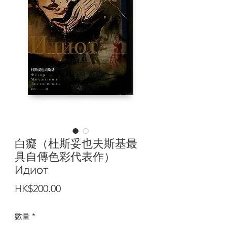
白癡（杜斯妥也夫斯基最
具自傳色彩代表作）
Идиот
價
HK$200.00
格
數量
*