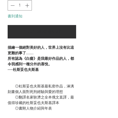
書到通知
可以訂購時通知我
描繪一個絕對美好的人，世界上沒有比這
更難的事了……
所有認為《白癡》是我最好作品的人，都
令我感到一種分外的喜悅。
──杜斯妥也夫斯基
◎杜斯妥也夫斯基最私密作品，淋漓
刻畫個人面對死刑經驗與愛的理想
◎翻譯名家耿濟之全本俄文直譯，最
值得珍藏的杜斯妥也夫斯基譯本
◎書附人物介紹與年表