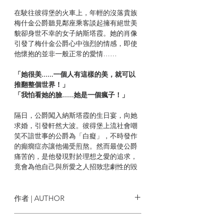
在駛往彼得堡的火車上，年輕的沒落貴族
梅什金公爵聽見鄰座乘客談起擁有絕世美
貌卻身世不幸的女子納斯塔霞。她的肖像
引發了梅什金公爵心中強烈的情感，即使
他懷抱的並非一般正常的愛情……
「她很美......一個人有這樣的美，就可以
推翻整個世界！」
「我怕看她的臉......她是一個瘋子！」
隔日，公爵闖入納斯塔霞的生日宴，向她
求婚，引發軒然大波。彼得堡上流社會嘲
笑不諳世事的公爵為「白癡」，不時發作
的癲癇症亦讓他備受煎熬。然而最使公爵
痛苦的，是他發現對於理想之愛的追求，
竟會為他自己與所愛之人招致悲劇性的毀
滅。
比愛情更強烈的憐憫，永遠無法從心上拔
作者 | AUTHOR
除。
「怎麼能同時愛兩個女人呢？用兩種不同
杜斯妥也夫斯基 Фёдор Миха́йлович