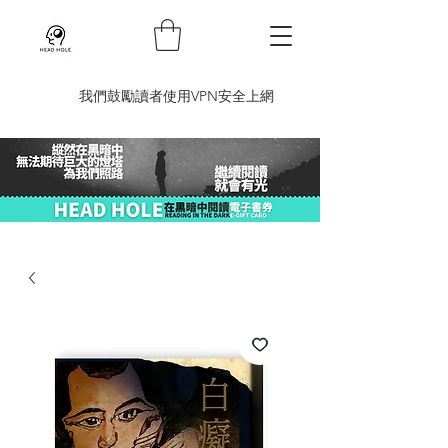
​我們鼓勵讀者使用VPN安全上網