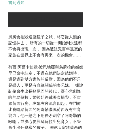
書到通知
可以訂購時通知我
風將會摧毀這座鏡子之城，將它從人類的
記憶抹去， 所有的一切從一開始到永遠都
不會再出現一次， 因為遭詛咒百年孤寂的
家族在世界上不會有再來一次的機會……
荷西‧阿爾卡迪歐‧波恩地亞與烏蘇拉的婚姻
早已命中註定，不過在他們決定結婚時，
還是遭到雙方家族的反對，因為他們不只
是戀人，更是有血緣關係的表兄妹。 據說
亂倫會生出長豬尾巴的後代，憂心悲劇降
臨的烏蘇拉，婚後始終戴著貞操帶，不肯
跟荷西行房。左鄰右舍流言四起，在鬥雞
比賽輸給荷西的阿奇勒譏諷荷西沒有生育
能力，他一怒之下用長矛刺穿了阿奇勒的
喉嚨，並決心要與烏蘇拉生兒育女，不管
會生出什麼樣的孩子。 雖然大家將荷西的