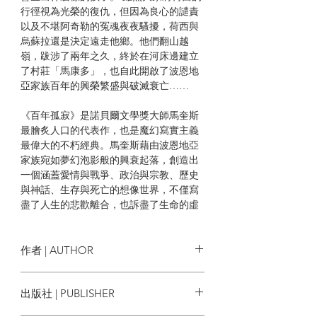
行徑視為光榮的復仇，但因為良心的譴責
以及不堪阿奇勒的冤魂夜夜騷擾，荷西與
烏蘇拉還是決定遠走他鄉。他們翻山越
嶺，跋涉了兩年之久，終於在河床邊建立
了村莊「馬康多」，也自此開啟了波恩地
亞家族百年的興榮繁盛與破滅衰亡……
《百年孤寂》是諾貝爾文學獎大師馬奎斯
最膾炙人口的代表作，也是魔幻寫實主義
最偉大的不朽經典。馬奎斯藉由波恩地亞
家族宛如夢幻泡影般的興衰起落，創造出
一個涵蓋愛情與戰爭、政治與宗教、歷史
與神話、生存與死亡的想像世界，不僅寫
盡了人生的悲歡離合，也訴盡了生命的虛
幻與孤寂。
作者 | AUTHOR
加布列．賈西亞．馬奎斯 Gabriel
出版社 | PUBLISHER
García Márquez