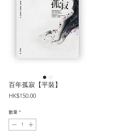
百年孤寂【平裝】
價
HK$150.00
格
數量
*