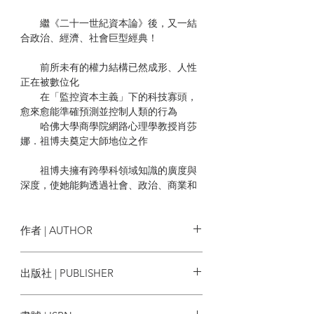
繼《二十一世紀資本論》後，又一結
合政治、經濟、社會巨型經典！
前所未有的權力結構已然成形、人性
正在被數位化
在「監控資本主義」下的科技寡頭，
愈來愈能準確預測並控制人類的行為
哈佛大學商學院網路心理學教授肖莎
娜．祖博夫奠定大師地位之作
祖博夫擁有跨學科領域知識的廣度與
深度，使她能夠透過社會、政治、商業和
科技等不同面向掌握我們時代所正在發生
的變化。在這部巨作經典中，對於當前蔓
延的全球現象，祖博夫精闢、細緻地提出
作者 | AUTHOR
了「監控資本主義」這個令人為之一亮的
原創概念與研究：人類在數位化時代面對
肖莎娜．祖博夫 Shoshana Zuboff
出版社 | PUBLISHER
的監控大挑戰，正處於一個急迫的關鍵時
刻，夾身於高科技產業公司與政府的巨大
時報
力量，並受制於監控資本主義的隱藏型經