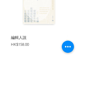
自治與民主權利，並造成新的社會不平等
模式？數位化時代是否可以承諾個人賦權
和民主化？
在祖博夫生動的描繪下，人類看到監
控資本主義從矽谷成長，逐漸進入各個經
濟領域。大量財富與權力都集中在讓人不
編輯人說
賣書者言
安的「行為未來市場」。許多專家預測人
價格
價格
HK$158.00
HK$188.00
類的行為，把數據拿來買賣，再透過新的
行為控制技術，生產各種商品與服務。
過去人類的威脅來自於極權主義的老
大哥國家，但現在轉移到無孔不入的數位
設施：「大他者」操作著監控資本的龐大
加入購物車
利益。現在，人類看到前所未有的權力大
熔爐，網路知識完全只集中在少數人手
上，且完全避過民主的監督。祖博夫在這
本書裡全面分析，揭開二十一世紀社會的
威脅：全面連結、高控管的「蜂巢系
統」，它承諾、保證絕對可以帶來最大利
益――只要犧牲民主、自由與人類的未