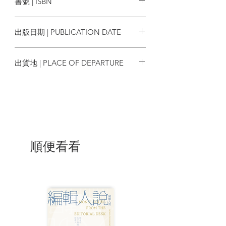
書號 | ISBN
濟邏輯，透過機器學習取得的知識，嘗試
塑造並控制人類的生活。她抽絲剝繭地檢
4712966624089
視「監控資本主義」這種前所未見的力量
出版日期 | PUBLICATION DATE
形態，剖析大型企業預測與控制人類行為
的企圖。這也表示巨大的危險已經降臨：
2020/07/28
工業資本主義才剛在二十世紀毀了自然世
出貨地 | PLACE OF DEPARTURE
界；到了二十一世紀，跨國性的行為改變
技術與設施正在威脅人性。
台灣
監控資本主義：意指經濟史上的新階
段，私營企業與政府為了預測並控制人類
的行為，追蹤我們的一舉一動。在監控資
本主義的籠罩下，人類不是顧客，甚至不
是產品──而是原料。
順便看看
這些早已處於進行式的發展，將改寫
人類經濟運作的基本原理，財富不再來自
商品服務的交換、不來自勞工被剝削的生
產勞動剩餘價值；在監控資本主義世代
中，價值來自於隨著理解人類所有行為，
讓企業得以建立模型，預測並引導人類的
行為而獲利。這種方式是否會威脅到個人