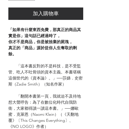
加入購物車
「如果有什麼東西免費，那真正的商品其
實是你」這句話已經過時了，
你才不是商品，你是被捨棄的屍塊，
真正的「商品」源於從你人生奪取的剩
餘。
「這本書反對的不是科技，是不受監
管、吃人不吐骨頭的資本主義。本書堪稱
這個世代的《資本論》。」──莎娣．史密
斯（Zadie Smith）（知名作家）
「翻開本書第一頁，我就迫不及待地
想大聲呼告：為了在數位化時代自我防
衛，大家都得讀一讀這本書。」──娜歐
蜜．克萊恩（Naomi Klein）（《天翻地
覆》〔This Changes Everything〕、
《NO LOGO》作者）