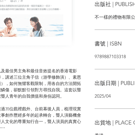
出版社 | PUBLIS
不一樣的禮物有限
書號 | ISBN
9789887103318
以及最佳男主角和最佳音效提名的香港電影
導，講述三位主角子信（游學修飾演）、素恩
出版日期 | PUBLI
飾演），如何無懼客觀限制，用各自的方法開拓
體鱗傷，卻默默引領對方尋找自我。這套以聾
2025/04
索聾人青年的自我價值和身份認同。
過35位戲裡戲外、台前幕後人員，梳理現實
故事創作歷經多年的起承轉合，聾人演藝機會
聾人文化的尊重知行合一，聾人演員的真實心
出貨地 | PLACE 
⋯⋯