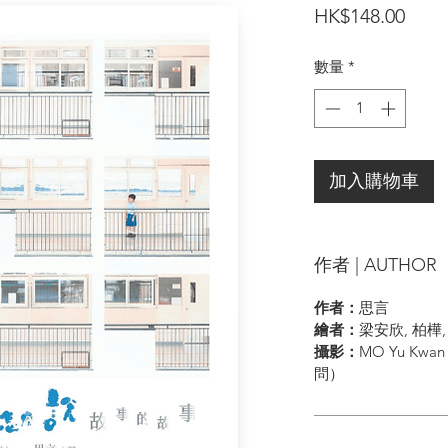
價
HK$148.00
格
數量
*
加入購物車
作者 | AUTHOR
作者：
思言
繪者：
梁安欣, 柏樺
攝影：
MO Yu Kw
問）