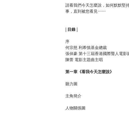
請看我們今天怎麼說，如何默默堅
事，直到被您看見⋯⋯
| 目錄 |
序
何宗慈 利希慎基金總裁
張倬豪 第十三屆香港國際聾人電影
陳蕾 電影主題曲主唱
第一章《看我今天怎麼說》
聽力圖
主角簡介
人物關係圖
第二章 關於電影前的故事