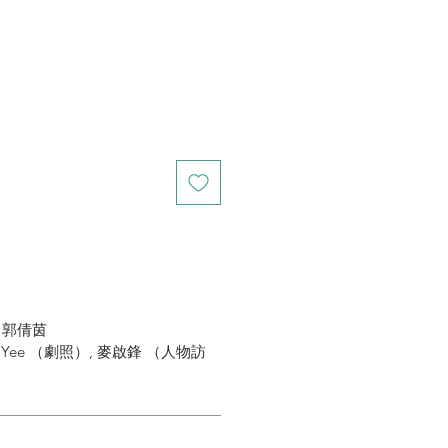
, 郭倩茵
an Yee （劇照）, 麥啟鋒 （人物訪