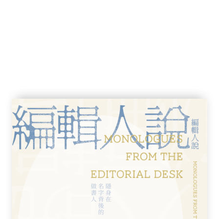
己和解
g、陳汝虹
責任
心（包包）
l Ng
係的多樣性
語傳譯能否再走多一步
片陳曉穎