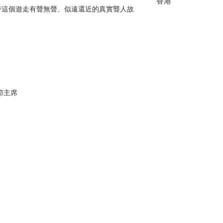
香港
持這個遊走有聲無聲、似遠還近的真實聾人故
節主席