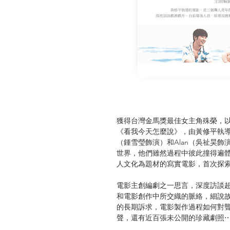
獲得台灣金馬獎最佳女主角殊榮，
《看我今天怎麼說》，由黃修平執
（鍾雪瑩飾演）和Alan（吳祉昊
世界，他們雖然過程中彼此撞得遍
人文化為題材的寫實電影，首次探
電影主創編劇之一思言，深度訪談超
和電影創作中所交織的脈絡，細說
的長期訴求，電影製作過程如何對
聲，還有近百張未公開的珍藏劇照