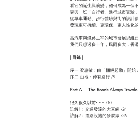
看它的誕生與演變，如何成為一個
更與一班「自行者」進行城市實驗
從單車通勤、步行體驗與街的設計
發現更可持續、更環保、更人性化的altern
當汽車與鐵路主宰的城市發展思維
我們只想過多十年，風雨多大，香
| 目錄 |
序一 梁惠敏：由「輛輛起動」開始 /
序二 山地：仲有路行 /5
Part A The Roads Always Tra
很久很久以前⋯⋯ /10
註解1：交通發達的大直線 /24
註解2：道路設施的發展線 /26
Part B Sorry, You are Not the