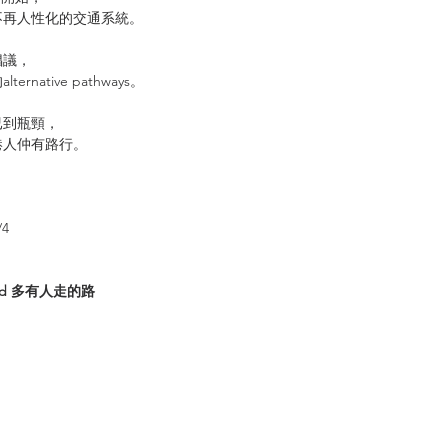
不再人性化的交通系統。
，
倡議，
ative pathways。
已到瓶頸，
港人仲有路行。
4
veled 多有人走的路
 Road 咁唔係路