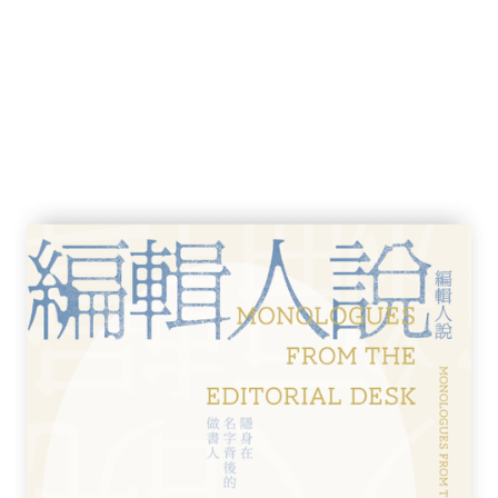
還是出路？ /82
/92
 /88
具 /96
釋
值