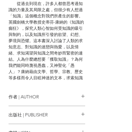
從過去到現在，許多人都曾思考過知
識的力量及其局限之處，但很少有人想過
「知識」這個概念對我們所產生的影響。
英國劍橋大學教授史蒂芬‧康納的《知識的
癲狂》，探究人類心智如何受知識的吸引
與制約，以及知識所引發的欲望、幻想、
夢境與恐懼。這本書深入討論了人類的求
知意志、對知識的迷戀與熱愛，以及情
緒、求知渴望與知識之間奇妙而緊密的連
結。人為什麼總想要「獲取知識」？為何
我們能同時蔑視愚蠢，又神聖化「愚
人」？康納藉由文學、哲學、宗教、歷史
等多樣而令人目眩神迷的文本，求索知識
對人類心靈、存在認同的重要意義。
這本書關注的是我們與知識的關係，
作者 | AUTHOR
以及對知識陷入瘋狂的世界所帶來的可能
性和危險。在人工智慧蔚為風潮、不信任
作者：史蒂芬．康纳 Steven Connor
出版社 | PUBLISHER
真理的後事實時代，康納的討論發展出一
種豐富而細密、有時甚至令人不安的精神
時報出版
病理學。知識仍是力量嗎？它仍帶來權力