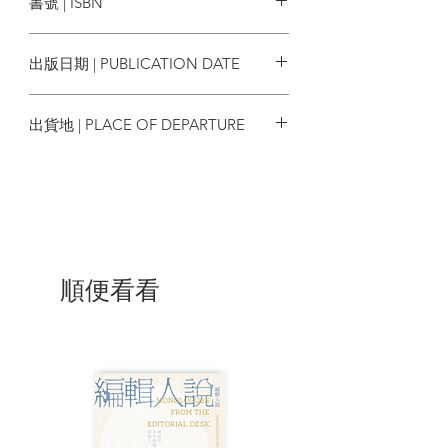
書號 | ISBN
與階級翻轉嗎？求知是人的本能，亦或終
將成為一種精神疾病？康納幽默而鋒利的
9789571383682
文筆，完整地為知識及人類的局限性進行
出版日期 | PUBLICATION DATE
了一場極富靈思的當代思想辯論。
2020/09/29
要概述這本內容廣泛的書相當困難，
出貨地 | PLACE OF DEPARTURE
不過或許我們能找到一個很接近的形容：
「這是一本關於知識概念的心理文學史」
台灣
……康納檢視了小說、哲學、宗教、歷史
等各式各樣的文本，並且分析在這些文本
中關於知識、求知、激情、瘋癲、幻想和
權力之間的關係。在這本書的許多長篇段
落中，康納透過某個共有的詞彙或概念，
將無數資料和事件連結起來。這種方法有
順便看看
時看似歐陸哲學家們用來替代論述或論點
而經常使用的探索性文字遊戲
（exploratory wordplay）。然而比起這種
文字遊戲，這本書提供了更多實質的內
容，讓讀者能獲得有用的聯想與啟發。雖
然這本書可能會讓那些尋求以概念分析為
中心論述的讀者有些挫折（康納採取的寫
作策略，有時傾向於以不同獨立主題相互