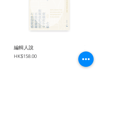
串接、而非從一個明確核心向外延伸的思
維模式），但康納在定義術語、建構和組
織評論、建立新舊觀點的連結時，仍然清
晰敏銳。我們推薦這本書。──《Choice》
雜誌
編輯人說
賣書者言
| 目錄 |
價格
價格
HK$158.00
HK$188.00
引言
1│求知意志
2│認識你自己
3│保密
4│問答
5│偽稱知識
加入購物車
6│無知
7│知識空間學
8│知識統治制度
參考文獻
延伸閱讀
| 內容節錄 |