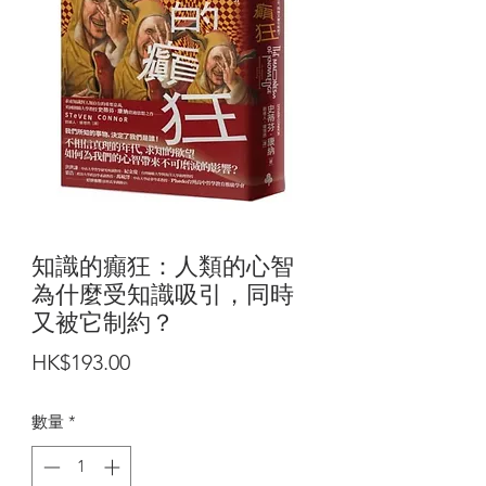
知識的癲狂：人類的心智
為什麼受知識吸引，同時
又被它制約？
價
HK$193.00
格
數量
*