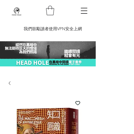
​我們鼓勵讀者使用VPN安全上網