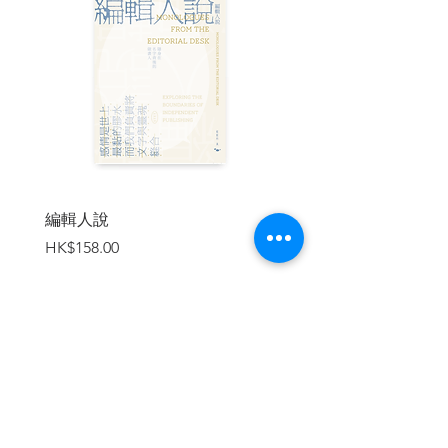
救贖，荒原也能變花園。我們的人生，需
要的不是魔法師，而是心的園丁。
●植物的再生、復原能力：以自然為師
《祕密花園》是封閉的心靈伸展枝
枒、擁抱世界的歷程，也是走出傷痛、受
自然力量療癒重建的過程。書中細膩描寫
自然的季節流轉、瞬息光影、溫度與色彩
的變化，以及求生意志堅強的植物、從荒
編輯人說
賣書者言
蕪到欣欣向榮的花園，這一切不只讓角色
價格
價格
HK$158.00
HK$188.00
找到生命的動力，更讓我們看到自然就是
一種魔法，施展著療癒世間萬物的神秘力
量。
即使是冷峻的荒原，也有石南野花綻
放其上。我們的心既脆弱又堅強，就像植
加入購物車
物一樣，即使會因為季節、風雨而凋萎動
搖，也能在風雨過後、春天到來時重新站
起來或再一次抽芽。每個人的心，都擁有
在荒原間開闢出一座美麗花園的力量，只