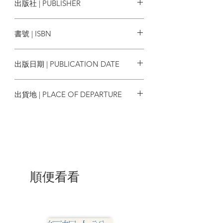
出版社 | PUBLISHER
的莊園裡 相互陪伴，也在自然中找到慰
Hodgson Burnett
藉。荒原上的祕密花園不只因為瑪麗找到
漫遊者文化
開啟大門的鑰匙而重見天日，更讓兩人在
書號 | ISBN
其中掙脫了恐懼與孤獨 ，終於蘇醒與綻
放。
9789864899548
出版日期 | PUBLICATION DATE
◆
●從荒原到花園：心靈的奇蹟
2024/06/26
出貨地 | PLACE OF DEPARTURE
荒原與花園，是生命狀態的修辭，代
表心靈蛻變的力量。
台灣
一對從小缺少關愛的少年少女，他們
的心本來有如腳下那一片荒原，孤寂地自
生自滅，直到他們在莊園的祕密花園裡，
敞開心胸、克服恐懼，因著自然的療癒力
量、動物與夥伴的陪伴，終於在陽光下與
順便看看
荒蕪的花園一同恢復生機。
就像我們的心可能因為生活勞頓而被
輕忽、凋萎，但只要記得及時讓陽光照進
來、讓雨水澆下來，心的韌性會啟動自我