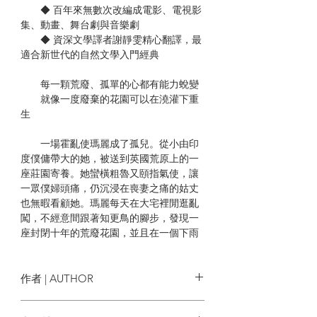
◆ 百年來無數次改編成電影、電視影
集、動畫、舞台劇與音樂劇
◆ 資深文學譯者謝靜雯精心翻譯，最
適合新世代的自然文學入門經典
每一顆荒廢、孤單的心都有能力蛻變
就像一度廢棄的花園可以在澆灌下重
生
一場霍亂使瑪麗成了孤兒。從小由印
度僕傭帶大的她，被送到英國荒原上的一
座莊園寄養。她蠻橫粗魯又頤指氣使，讓
一眾僕婦頭痛，仍沉浸在喪妻之痛的姑丈
也無暇看顧她。瑪麗每天在大宅裡閒逛亂
闖，不經意間跟著知更鳥的腳步，發現一
座封閉十年的荒廢花園，並且在一個下雨
的夜裡，循著哭聲，見到了面容慘白、脾
氣暴躁、深信自己活不到長大的表哥柯
林……
作者 | AUTHOR
兩顆猶如孤島的寂寞心靈在這座空虛
法蘭西絲．霍森．柏內特 Frances