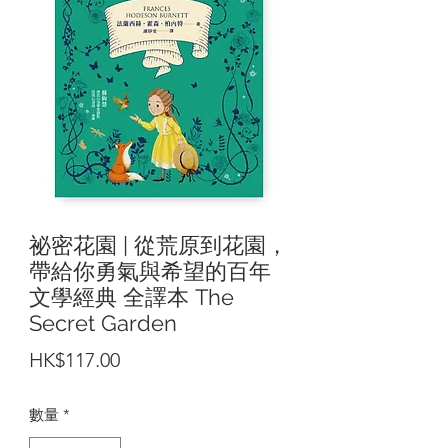
祕密花園 | 從荒原到花園，
帶給你勇氣與希望的百年
文學經典 全譯本 The
Secret Garden
價
HK$117.00
格
數量
*