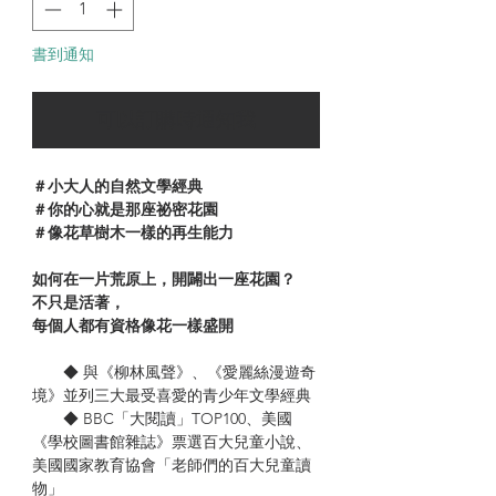
書到通知
可以訂購時通知我
＃小大人的自然文學經典
＃你的心就是那座祕密花園
＃像花草樹木一樣的再生能力
如何在一片荒原上，開闢出一座花園？
不只是活著，
每個人都有資格像花一樣盛開
◆ 與《柳林風聲》、《愛麗絲漫遊奇
境》並列三大最受喜愛的青少年文學經典
◆ BBC「大閱讀」TOP100、美國
《學校圖書館雜誌》票選百大兒童小說、
美國國家教育協會「老師們的百大兒童讀
物」