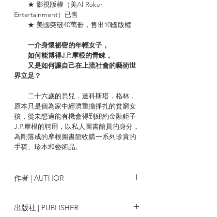
★ 影視版權（美Al Roker
Entertainment）已售
★ 美國突破40萬冊，售出10國版權
一介身懷祕密的年輕女子，
如何能博得J.P.摩根的青睞，
又是如何讓自己在上流社會的藝術世
界立足？
二十六歲的貝兒．達科斯塔．格林，
原本只是個為家中經濟重擔掙扎的貧窮女
孩，從未想過能有機會得到紐約金融鉅子
J.P.摩根的聘用，以私人圖書館員的身分，
為剛落成的摩根圖書館收購一系列珍貴的
手稿、珍本和藝術品。
眾所皆知，J.P.摩根喜怒無常且是個花
花公子，然而，他同時也是一名出價不手
作者 | AUTHOR
軟的收藏家。當貝兒惴惴不安地跟隨摩根
踏入紐約上流社會，她深知自己沒有失敗
瑪莉．班尼狄克 Marie Benedict,
出版社 | PUBLISHER
的餘地──因為她有個必須帶進墳墓裡的祕
維多利亞．克里斯多弗．莫瑞 Victoria