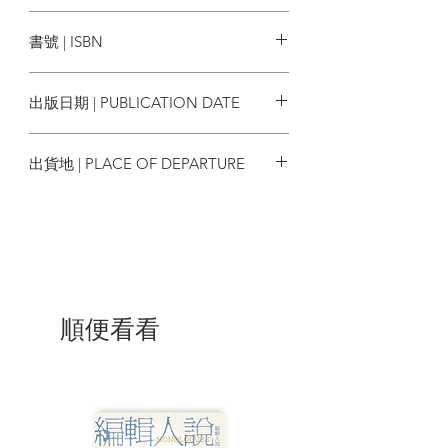
密，一旦曝光，她和她的家人便萬劫不
Christopher Murray
野人
復。
書號 | ISBN
可是，一介年輕女子要尋得立足之地
9789863849759
並不容易。面對奢華無度的名流聚會、爾
出版日期 | PUBLICATION DATE
虞我詐的藝術拍賣，甚至是周遭的輕蔑和
懷疑目光，為了成為藝術世界裡不可撼動
2023/12/06
的人物，貝兒要以什麼代價追求自己的成
出貨地 | PLACE OF DEPARTURE
功？如果必須放棄真正屬於自己的一切，
最後還能剩下什麼？
台灣
讓整個紐約為之著迷的傳奇圖書館員
J.P.摩根最不可或缺的藝術夥伴
貝兒．達科斯塔．格林在一個時代烙
下了自己活過的印記
順便看看
◆皮爾龐特．摩根圖書館──狂熱收藏
家J.P.摩根的私人圖書館
「摩根大通」初始創辦人J.P.摩根，對
藝術和古籍的熱愛幾近狂熱，一座私人圖
書館就此誕生，其館藏浩繁而廣博，許多
系列收藏的珍稀和完備程度甚至可媲美大