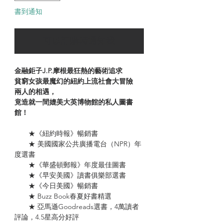
書到通知
可以訂購時通知我
金融鉅子J.P.摩根最狂熱的藝術追求
貧窮女孩最魔幻的紐約上流社會大冒險
兩人的相遇，
竟造就一間媲美大英博物館的私人圖書
館！
★《紐約時報》暢銷書
★ 美國國家公共廣播電台（NPR）年
度選書
★《華盛頓郵報》年度最佳圖書
★《早安美國》讀書俱樂部選書
★《今日美國》暢銷書
★ Buzz Book春夏好書精選
★ 亞馬遜Goodreads選書，4萬讀者
評論，4.5星高分好評