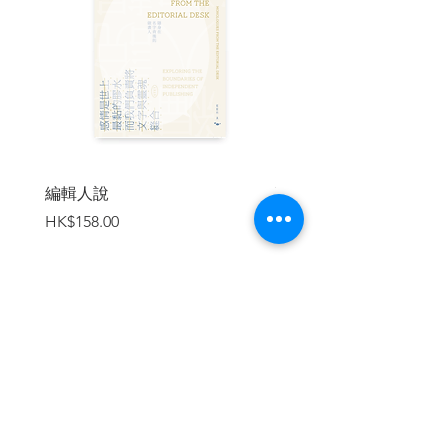
英博物館等世界級機構，重要藏品包含見
證西方活字印刷術起源的《古騰堡聖
經》、中世紀泥金裝飾手抄古本、莫札特
的樂譜手稿、《小王子》插畫原稿、狄更
斯《小氣財神》手稿等，可謂封存了西方
人文歷史薈萃，也是愛書人至紐約必訪的
藝術聖殿。
本書特色
編輯人說
賣書者言
價格
價格
HK$158.00
HK$188.00
▍繼《王冠》熱潮之後，最值得一看
的女性傳記故事
本書以歷史上管理J.P.摩根私人圖書館
聞名的圖書館員──貝兒．達科斯塔．格林
（Belle da Costa Greene）之真實人生為
借鏡，書寫了貝兒以獨到細緻的選品和藝
加入購物車
術眼光在紐約上流世界中嶄露頭角的祕
密。這部作品不僅展現了藝品收藏世界的
奇觀，更彰顯出一位女性穿梭於迥異文化
間的韌性與機智。