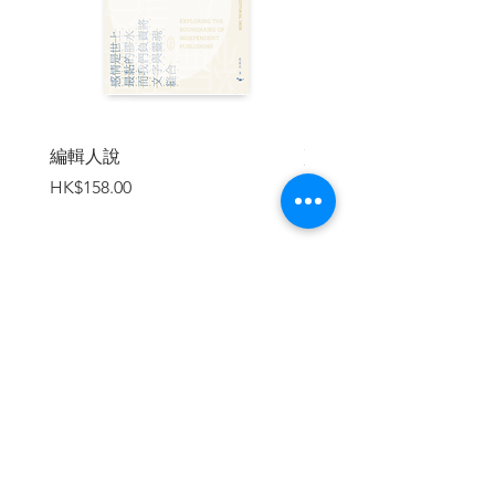
異接軌。〈與披頭同行（With the
Beatles）〉和披頭四的專輯同名，是充滿
往日夏日氣息與搖滾樂的初戀青春紀事。
值得注目的還有〈養樂多燕子詩
集〉，除了洋溢著對棒球的熱愛，更結合
了詩作、散文體裁，也是繼《棄貓》後再
編輯人說
賣書者言
次難得揭露少時與雙親的生活回憶。令人
價格
價格
HK$158.00
HK$188.00
印象深刻的〈謝肉祭Carnaval〉談論醜
陋，也等於談論美麗，更兼論善惡，引人
反覆思索在生活這個面具底下的素顏，究
竟是惡靈或是天使？《東京奇譚集》中非
常受到讀者喜愛的〈品川猴〉，此猴再次
登場於續篇〈品川猴的告白〉，揭露品川
加入購物車
猴啟人疑竇的身世之謎與極致的戀情，極
致的孤獨。同名篇章〈第一人稱單數〉，
在春夜滿月裡的酒吧中發生了一段質疑自
我的邂逅，故事結束了却餘韻未了，彷彿
跌入暗闇的酒吧空間，以小說開啟一個不
眠的微醺之夜。
跳出旁觀者觀察描寫的故事框架，由