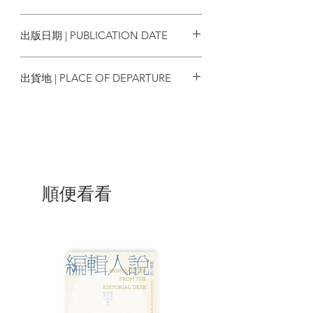
的身上當時真正發生了甚麼，有誰能夠明
9789571384672
確斷言？──《第一人稱單數‧石枕下》
出版日期 | PUBLICATION DATE
都會的奇幻愛情、生活的過往片段、
2021/01/25
人性的善惡辨證、虛實的互見筆法
出貨地 | PLACE OF DEPARTURE
結合了短歌、散文、音樂與小說，展
開村上風格的全新複眼小說
台灣
八個題材視角各異的精采短篇，可說
是邁入從心所欲不逾矩之年的村上春樹，
回望人生愛與死主題的珠玉之作連發。
〈石枕下〉憶起大二時與打工相遇的
順便看看
文學少女偶然間的情感交流。〈奶油〉寫
出無法在生活中獲得解釋、不合邏輯却又
擾亂心靈，脫離現實的質疑，耐人尋味。
熱愛爵士樂的村上也寫下這篇似真似幻的
音樂小說〈查理帕克演奏巴薩諾瓦
（Charlie Parker Plays Bossa Nova）〉，
故事中音樂報導的寫手虛構了一張夢幻專
輯，卻因此衍生出如夢境與真實世界的奇