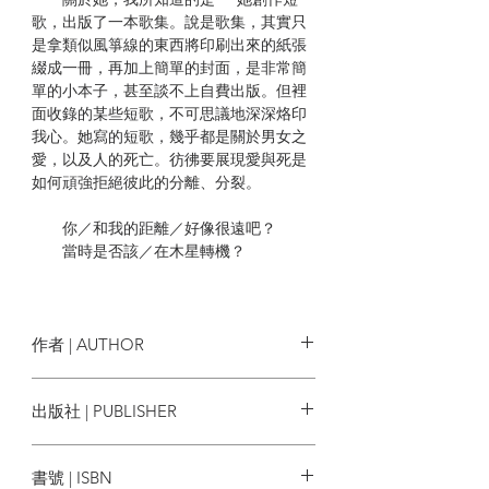
歌，出版了一本歌集。說是歌集，其實只
是拿類似風箏線的東西將印刷出來的紙張
綴成一冊，再加上簡單的封面，是非常簡
單的小本子，甚至談不上自費出版。但裡
面收錄的某些短歌，不可思議地深深烙印
我心。她寫的短歌，幾乎都是關於男女之
愛，以及人的死亡。彷彿要展現愛與死是
如何頑強拒絕彼此的分離、分裂。
你／和我的距離／好像很遠吧？
當時是否該／在木星轉機？
將耳朵／貼在石枕上／能聽見的
是血液流動的／無聲，無聲
作者 | AUTHOR
我們的身體無法回頭地時時刻刻步向
殞滅。當我們閉眼片刻，再次睜眼時，會
作者： 村上春樹
出版社 | PUBLISHER
發現許多東西已消逝。被深夜的強風吹
譯者： 劉子倩
襲，他們──有既定名稱的和沒有既定名稱
時報出版
的──全都了無痕跡地消失了。只剩下些許
書號 | ISBN
記憶。不，就連記憶都不大靠得住。我們