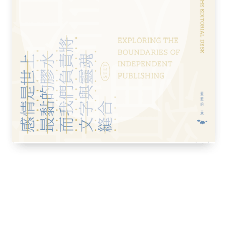
（普通）、泰迪天竺鼠、
天竺鼠
在日本的起源～
易產生壓力
竺鼠的管道？
行我素
要！
與空間寬敞是重點
養用具
之1）
次是基本原則