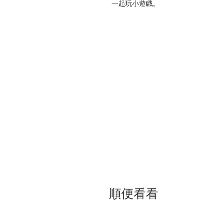
一起玩小遊戲。
★絕不可錯過！生病和受傷的
天竺鼠也和我們一樣，會有不舒服
鼠常見的疾病與受傷情形，提示相
發現天竺鼠的異常模樣。
面對愈來愈頻繁的災害，我們也
應對。書中也同樣羅列緊急避難的
★飼育專家╳動物業者，傾聽職
專欄特別邀請日本的無毛天竺鼠
談他們的初衷與夢想藍圖。借鑑日
天竺鼠的繁殖現狀與令人意想不到
本書是專為第一次養天竺鼠的新
專精。
培養正確的飼育觀念，陪伴心愛的天
的生活吧！
順便看看
本書特色