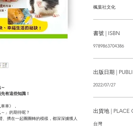
楓葉社文化
書號 | ISBN
9789863704386
出版日期 | PUBLI
2022/07/27
點～
須先有這些知識！
車車》，
出貨地 | PLACE 
～」的期待呢？
叫聲、擠在一起團團轉的模樣，都深深擄獲人
台灣