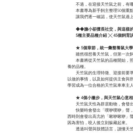
不過，在迎接天竺鼠之前，有哪
本書專為新手飼主整理50個重點
讓我們逐一確認，使天竺鼠過上
◆◆膽小卻擅長社交，與這樣的
5種主要品種介紹 ╳ 45個飼育訣
★ 5個章節，統一彙整養鼠大學
雖然很想養天竺鼠，但第一次飼
本書將從天竺鼠的品種開始，照
養的品種。
天竺鼠的生理特徵、迎接前要準
以做的事情，以及如何提供主食與
學習成為一位合格的天竺鼠車車主
★ 4個小撇步，與天竺鼠心意相
天竺鼠天性為群居動物，會發出
快樂時會發出「噗咿噗咿」聲，
西時則會發出高亢的「啾咿啾咿」
因為害怕，咬人後立刻躲藏起來。
透過叫聲與肢體語言，讀懂天竺