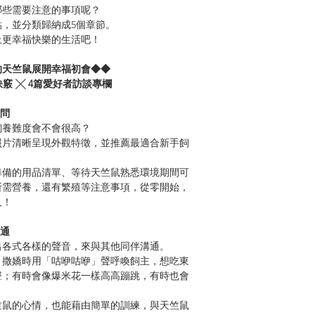
些需要注意的事項呢？
，並分類歸納成5個章節。
更幸福快樂的生活吧！
天竺鼠展開幸福初會◆◆
竅 ╳ 4篇愛好者訪談專欄
問
養難度會不會很高？
片清晰呈現外觀特徵，並推薦最適合新手飼
備的用品清單、等待天竺鼠熟悉環境期間可
所需營養，還有繁殖等注意事項，從零開始，
人！
通
各式各樣的聲音，來與其他同伴溝通。
撒嬌時用「咕咿咕咿」聲呼喚飼主，想吃東
聲；有時會像爆米花一樣高高蹦跳，有時也會
鼠的心情，也能藉由簡單的訓練，與天竺鼠