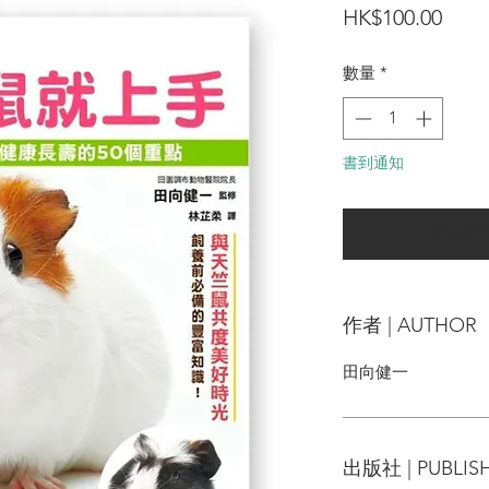
價
HK$100.00
格
數量
*
書到通知
可以訂
作者 | AUTHOR
田向健一
出版社 | PUBLIS