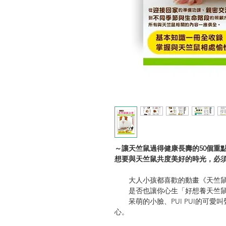
～讓天竺鼠過得健康長壽的50個重
想要與天竺鼠共度美好的時光，必
大人小孩都喜歡的動畫《天竺鼠
是否也讓你心生「好想養天竺鼠
呆萌的小臉、PUI PUI的可愛
心。