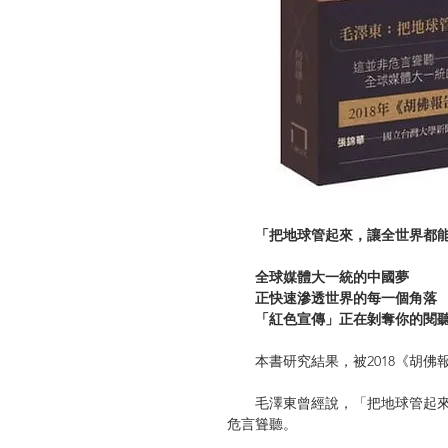
「把地球管起來，讓全世界都能聽
全球媒體大一統的中國夢
正快速滲透世界的每一個角落
「紅色宣傳」正在剝奪你的閱聽
本書研究結果，被2018《胡佛
毛澤東曾經說，「把地球管起來
危言聳聽。