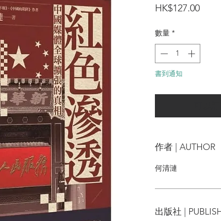
價
HK$127.00
格
數量
*
書到通知
可以訂
作者 | AUTHOR
何清漣
出版社 | PUBLIS