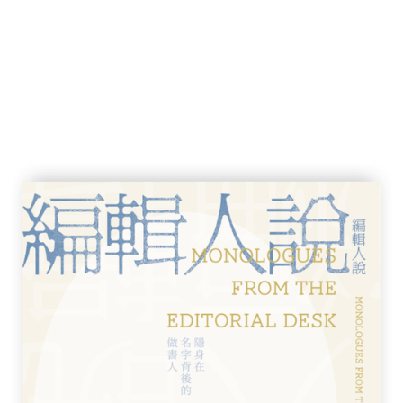
公信力，信息發布也不等於信息的到達、信
的意圖解讀」。一個國家的「國際」形象，歸
況來決定的。其外宣內容充斥的正面形象，在
境污染、生態災難、暴力鎮壓人民等議題下，
災區
。亞視早已被戲稱為「央視第十台」，即中
稱為「CCTVB」。在香港，登廣告這種商業
利用黑社會威脅記者人身安全時有發生。其結
年公佈的全球新聞自由指數，香港呈逐年下降趨
屬「接近自由區域」；2016年排名第69位，進
下降4位，排名第73位。
年以前採用的是迂迴繞道的方式，借道海外中
北京勢力滲透台灣媒體走的完全是陽光大道，無
灣媒體場域」的「中國因素」。此外，本地媒
錢收益而開始「自律」，中國的負面新聞幾乎
張錦華的觀點：這種台灣媒體形同被中國政府