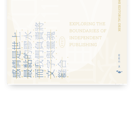
國家安全層級的問題。
宣」不是國家軟實力。既想受到專制國家擁
國形象」，事實上不存在，更不可能通過「大
，最多只是在短時期內讓部分觀者產生「烏鴉
黑烏鴉還是會露出底色來的。所以中國的大外
金錢的「面子工程」，留給後世的歷史笑柄。
法長久改變各國原生的媒體生態與言論自由
板。在澳洲、加拿大，官方已經採取反間諜滲
在美國，孔子學院的教師被調查，《外國代理
大外宣」對自由世界的干擾與影響。
部視野、又有內部經驗的經濟學者，她曾經
未來十年的政治走向。她更是少數研究中國媒
國大陸控制媒體策略大揭密》，分析中國政府
的《胡佛報告》，也引用《紅色滲透》的研究成
境內中文媒體的控制，及反西方意識形態的運
動建設性警惕》部分），從而促使美國開始反