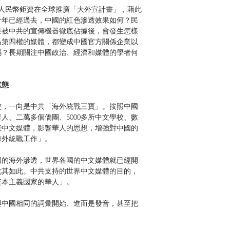
元人民幣鉅資在全球推廣「大外宣計畫」，藉此
十年已經過去，中國的紅色滲透效果如何？民
果被中共的宣傳機器徹底佔據後，會發生怎樣
為第四權的媒體，都變成中國官方關係企業以
嗎？長期關注中國政治、經濟和媒體的學者何
狀態
，一向是中共「海外統戰三寶」。按照中國
華人、二萬多個僑團、5000多所中文學校、數
些中文媒體，影響華人的思想，增強對中國的
海外統戰工作」。
國的海外滲透，世界各國的中文媒體就已經開
後尤其如此。中共支持的世界中文媒體的目的，
資本主義國家的華人」。
中國相同的詞彙開始、進而是發音，甚至把
普通話時段。中共還專門開辦海外中文媒體研
外研修班，規訓海外華文媒體的從業者，讓他