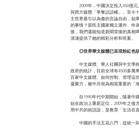
2009年，中國決定投入450億
與西方媒體「爭奪話語權」。至今
主世界最引以為傲的言論自由，如
的事情？當民主國家獨立運作、作
後，我們還能知道新聞背後的真相
清漣提供了她的精彩分析和答案。
◎世界華文媒體已呈現粉紅色
中文媒體、華人社團與中文學校
政府的統計，目前全球有4500多萬
百家中文媒體。如何控制、管理這
凝聚力，被中共視為相當重要的「
自1990年代中期開始，隨著中
始在政治上重新定位，2009年之
用中共的術語說，是教育「生活在
中國的手法五花八門，從統一與
許多傳統的粵語廣播與新聞都加入
究中心、網站、雜誌；舉辦各種海