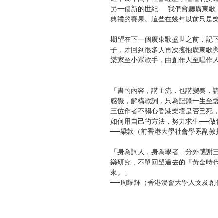
另一個新的世紀──我們會聽廣東歌
典禮的賽果。這些在幾年以前只是
期望在下一個廣東歌盛世之前，記下
子，才回到很多人再次擁抱廣東歌與
樂家至小眾歌手，由創作人至唱作
「書的內容，講主流，也講變奏，
感覺，解構歌詞，只為記錄一生至
三位作者不關心香港樂壇是否已死
如何用自己的方法，努力求生──做
──梁款（前香港大學社會學系副教
「身為詞人，身為學者，分外感謝
樂研究，不單回望過去的『黃金時
來。」
──周耀輝（香港浸會大學人文及創
「流行文化既是時代的產物，也是創造
Durgnat早在六十年代就指出：