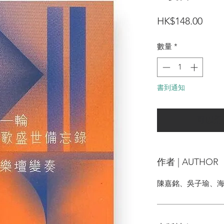
價
HK$148.00
格
數量
*
書到通知
可以訂
作者 | AUTHOR
陳嘉銘、吳子瑜、