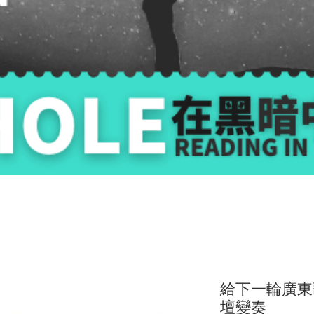
給下一輪廣東
壇變奏