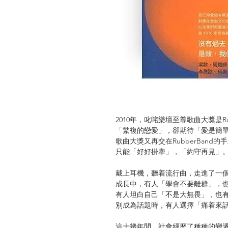
2010年，叱咤樂壇至尊歌曲大獎是Rubbe
「繁複的戀愛」，卻期待「愛是簡單
歌曲大獎又再交在RubberBand
只能「好好掛牽」，「約守再見」
戴上耳機，聽着流行曲，走進了一
成長中，有人「學會不要離群」，
有人坦白自己「不是大無畏」，也
別成為話題時，有人選擇「痛着來
這十幾年間，社會經歷了種種的變