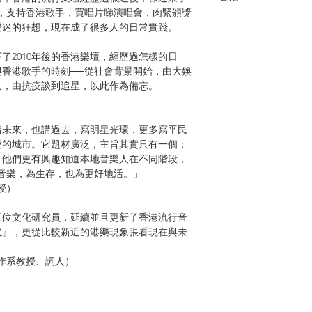
，支持香港歌手，買唱片睇演唱會，肉緊頒獎
樂迷的狂想，現在成了很多人的日常實踐。
了2010年後的香港樂壇，經歷過怎樣的日
香港歌手的時刻──從社會背景開始，由大娛
人，由抗疫談到追星，以此作為備忘。
講未來，也講過去，寫明星光環，更多寫平民
愛的城市。它題材廣泛，主旨其實只有一個：
，他們更有興趣知道本地音樂人在不同階段，
音樂，為生存，也為更好地活。」
授）
三位文化研究員，延續並且更新了香港流行音
代』，更從比較新近的港樂現象張看現在與未
作系教授、詞人）
時代的文本；英國評論人Raymond
一個地方的社會史可以由明星來書寫。過去十多