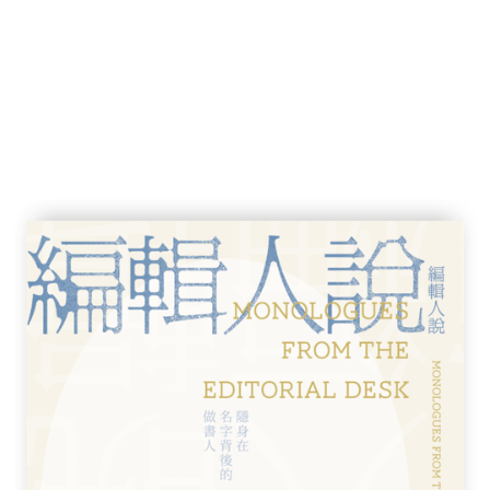
景再出發
香港流行音樂中的「本土意識」／陳嘉銘
壇，是失之交臂，抑或得之天下？／陳嘉銘
香港樂壇工業的版圖與範式轉移／陳嘉銘
電視台的地位瓦解與新電視台的承接／吳子瑜
歌金曲頒獎典禮》的下坡路／海邊欄
目轉型與社會民情／陳嘉銘
香港流行樂壇的樂隊組合概況／吳子瑜
自我改造／海邊欄