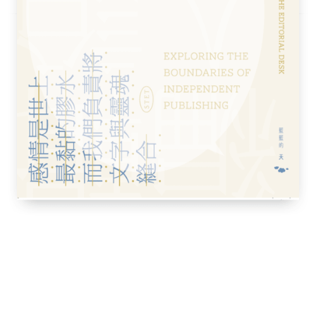
嘉銘
與香港／海邊欄
海邊欄
鄧麗欣的女性書寫／吳子瑜
欣宜／吳子瑜
許廷鏗、何雁詩，還有馮允謙、吳業坤／陳嘉
／吳子瑜
邊欄
詞運動」──從小克到Oscar，也從周國