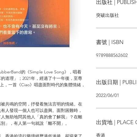
出版社 | PUBLIS
突破出版社
書號 | ISBN
9789888562602
rBand的《Simple Love Song》，唱着
的道理」；2021年，經過了十一年後，至尊
出版日期 | PUBLI
的手上，一首《Ciao》唱盡面對時代的集體情緒，
。
2022/06/01
個被共鳴的空間，抒發着無法言明的情緒。在
也有人發現一個人也可以盡興。面對困難時，
有人無助地問其他人「真的會了解我」？在離
出貨地 | PLACE 
話別」，有人第一句就說「離不開」。
香港
遷，香港的流行樂壇經歷過低迷後，卻迎來了