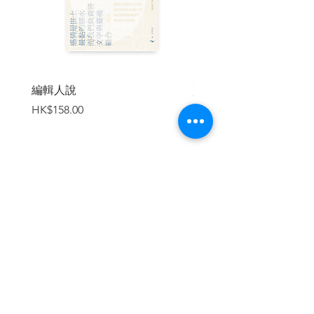
●四十歲以後的人生目標，不再是接受他人
的付出過活，
而應該思考對於他人或社會，今後自己能
夠付出。
編輯人說
賣書者言
●若期許自己不依賴社會、不給人添麻煩，
價格
價格
HK$158.00
HK$188.00
自始至終自食其力過生活，該怎麼做呢？
這本書的意義，除了指引我們用心活在當
下的智慧，
更具有如何寫下完美句點的工夫。
期盼能夠成為大家的助力，
加入購物車
幫助每個人活出自我直到人生終點。
| 目錄 |
║寫在前面║
第一章 40歲是一年級生
繼續瀏覽
．40歲時，慶祝自己的「第二誕生日」