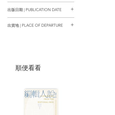
9786263106918
出版日期 | PUBLICATION DATE
●請毅然拋去過去累積的經驗、知識與尊
嚴，
2024/06/27
面對今後的一切事物時，都懷著宛如「閃
出貨地 | PLACE OF DEPARTURE
閃發亮的一年級新生」的雀躍心情。
台灣
●請回顧一下，從出了社會到現在的這段歲
月，你都做了些什麼？
辦得到的事，今後要努力做得更好；還未
做到的事，在往後的日子裡，至少要盡心
學習其中一項。
順便看看
●現在的你，擁有多少寶物呢？只挑出必要
的東西留下，
試著寫下對寶物所懷抱的感謝或歉意，好
好盤點你所擁有的寶物。
●人生的顛峰在七十歲，那麼四十歲後的三
十年該如何度過？
請具體想像自己七十歲的模樣，你認為什
麼才是耀眼的七十歲？