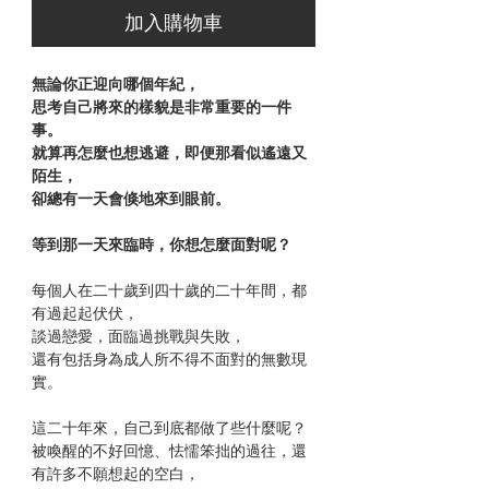
加入購物車
無論你正迎向哪個年紀，
思考自己將來的樣貌是非常重要的一件
事。
就算再怎麼也想逃避，即便那看似遙遠又
陌生，
卻總有一天會倏地來到眼前。
等到那一天來臨時，你想怎麼面對呢？
每個人在二十歲到四十歲的二十年間，都
有過起起伏伏，
談過戀愛，面臨過挑戰與失敗，
還有包括身為成人所不得不面對的無數現
實。
這二十年來，自己到底都做了些什麼呢？
被喚醒的不好回憶、怯懦笨拙的過往，還
有許多不願想起的空白，