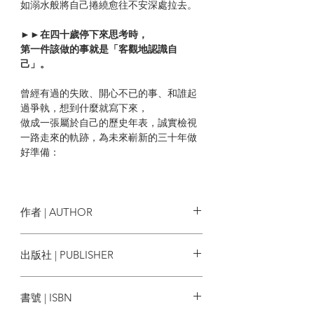
如溺水般將自己捲繞愈往不安深處拉去。
►►
在四十歲停下來思考時，
第一件該做的事就是「客觀地認識自
己」。
曾經有過的失敗、開心不已的事、和誰起
過爭執，想到什麼就寫下來，
做成一張屬於自己的歷史年表，誠實檢視
一路走來的軌跡，為未來嶄新的三十年做
好準備：
○不停往前衝的人，請暫時停下腳步，再度
思考清楚你的目的地；
○止步不前的人，再度回到備戰狀態，思考
作者 | AUTHOR
清楚你的目的地。
松浦彌太郎 Yataro Matsuura
出版社 | PUBLISHER
然後，把自己當成是一年級生，以初次接
觸時的心情面對熟悉的事物，給自己重新
麥田出版
出發的機會。
書號 | ISBN
即使已經四十一、二歲，也或許不論幾
歲，都還來得及──