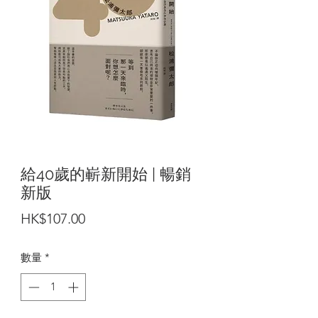
給40歲的嶄新開始 | 暢銷
新版
價
HK$107.00
格
數量
*