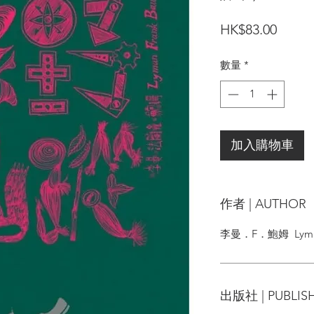
價
HK$83.00
格
數量
*
加入購物車
作者 | AUTHOR
李曼．F．鮑姆 Lyman
出版社 | PUBLIS