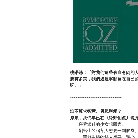
桃樂絲：「對我們這些有血有肉的
鄉有多美，我們還是寧願留在自己
呀。」
****************************
誰不冀求智慧、勇氣與愛？
原來，我們早已在《綠野仙蹤》現
穿著銀鞋的少女想回家。
剛出生的稻草人想要一副腦袋
一哭就生鏽的錫人想要一顆心