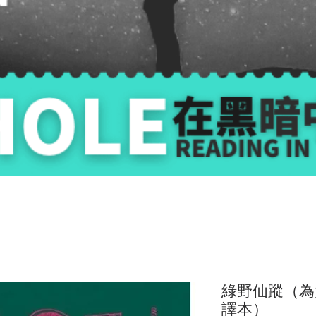
綠野仙蹤（為
譯本）