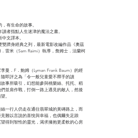
？
的，有生命的故事。
讀者指點人生迷津的魔法之書。
新中文譯本。
雙躋身經典之列，最新電影改編作品《奧茲
雷米（Sam Raimi）執導，詹姆士．法蘭柯
F．鮑姆（Lyman Frank Baum）的經
》隨即評之為「令一般兒童愛不釋手的讀
個故事所吸引，幻想能參與桃樂絲、托托、稻
他們並肩作戰，打倒一路上遇見的敵人，然後
願望。
樂絲一行人仍走在通往翡翠城的黃磚路上，而
碰見難以言說的喜悅與幸福，也偶爾失足踉
冀望得到智性的靈光，渴求擁抱更柔軟的心房
敢再勇敢，好能臨危不斷、應對得宜。我們不
只想拖著疲憊的身軀回家去。