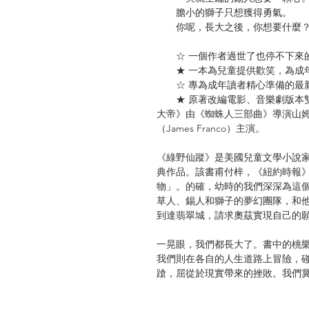
膽小的獅子只想獲得勇氣。
你呢，長大之後，你想要什麼
☆ 一個作者過世了也停不下來
★ 一本為兒童提供歡笑，為成年
☆ 專為成年讀者精心準備的最
★ 原著改編電影、音樂劇版本雙
大帝》由《蜘蛛人三部曲》導演山姆．
（James Franco）主演。
《綠野仙蹤》是美國兒童文學小說家李曼．
典作品。該書甫付梓，《紐約時報
物」。的確，幼時的我們深深為這
草人、錫人和獅子的夢幻團隊，和
到達翡翠城，請求奧茲實現自己的
一晃眼，我們都長大了。書中的桃
我們則在各自的人生道路上冒險，
蹌，屈從於現實帶來的挫敗。我們
去愛以及被愛，更時時期許自己勇
得不向前走，但有更多的時候，卻