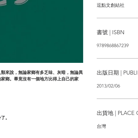
逗點文創結社
書號 | ISBN
9789868867239
出版日期 | PUBLI
人類來說，無論家鄉有多乏味、灰暗，無論異
的家鄉。畢竟沒有一個地方比得上自己的家
2013/02/06
出貨地 | PLACE 
身了。
台灣
。
。