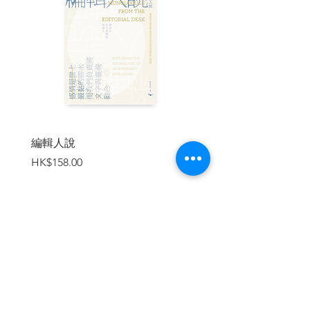
本書記錄《通訊端正法》230條從誕生
到成為「護網神山」，再到近日因各式霸
凌事件與資訊戰爭引發的各種質疑。在真
正迎接《數位中介服務法》之前，這本書
是所有對網路治理有興趣的人都必須要讀
的一本書。
| 目錄 |
編輯人說
賣書者言
價格
價格
HK$158.00
HK$188.00
推薦序 網路自由誠可貴，放任不理價更
高／葉志良
導讀 形塑網路世界的法律傳記：230條
款的前世、今生與未來／江雅綺
譯序 從鄉民到譯者，我想說的是……／
范明瑛
加入購物車
導論
第一部 第230條的誕生