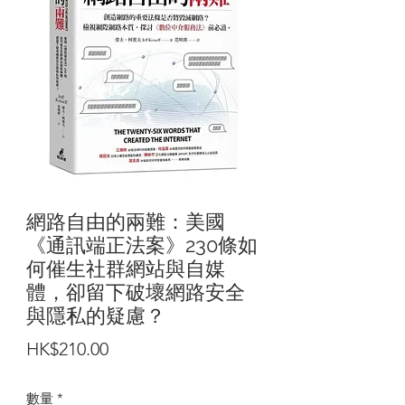
網路自由的兩難：美國
《通訊端正法案》230條如
何催生社群網站與自媒
體，卻留下破壞網路安全
與隱私的疑慮？
價
HK$210.00
格
數量
*