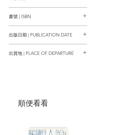
使用者產生的內容獲利。
貓頭鷹
書號 | ISBN
230條保護了誰？
這條法案保障自由的反面也默許了對
9789862626887
於資訊安全、甚至人權的侵犯。有人被假
出版日期 | PUBLICATION DATE
冒身分而遭受網路攻擊，有人因為匿名資
訊而名譽受損……甚至，近幾年甚囂塵上
2024/05/11
的資訊戰也可以說是因此法案而成為現
出貨地 | PLACE OF DEPARTURE
實。作為法律與資安專業人士，作者海軍
學院副教授傑夫‧柯賽夫在本書舉出相當多
台灣
法案判例，標示對這個法案的詮釋與利用
如何反過來傷害原本共享的網際網路。
自由與安全之間：網路治理的兩難
網路已經是我們每天生活的一部份。
接下來的問題是：「要如何在兼顧言論自
順便看看
由的前提下保護使用者，避免傷害？」作
者嘗試在全書論證中尋找解答，並在最後
提出了他的觀察與建議：針對最忍無可忍
的案例，列出精確的保護的例外，打造網
路企業應負的責任。