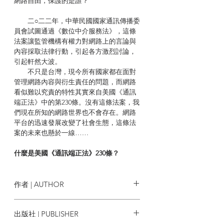
網路自由，保護的是誰？
二○二二年，中華民國國家通訊傳播委
員會試圖通過《數位中介服務法》，這條
法案讓監管機構有權力對網路上的言論與
內容採取法律行動，引起各方激烈討論，
引起軒然大波。
不只是台灣，現今所有國家都在面對
管理網路內容與衍生責任的問題，而網路
看似難以究責的特性其實來自美國《通訊
端正法》中的第230條。沒有這條法案，我
們現在所知的網路世界也不會存在。網路
平台的迅速發展改變了社會生態，這條法
案的未來也懸於一線……
什麼是美國《通訊端正法》230條？
這條法案用精簡的文字為網路平台提
供了堅實的保護，讓它們不需要對使用者
創造的內容負責。在法案的保護下，網路
作者 | AUTHOR
平台成長茁壯，成為不可忽視的一股勢
力：2018年，包含YouTube與Facebook在
傑夫‧柯賽夫 Jeff Kosseff
出版社 | PUBLISHER
內的美國前十大網站中就有六個極度依靠