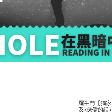
羅生門【獨家
及<侏儒的話