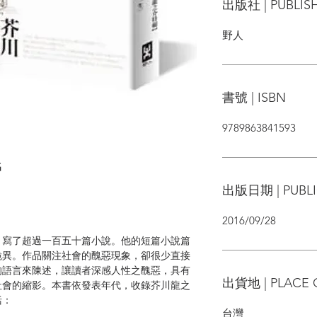
出版社 | PUBLIS
野人
書號 | ISBN
9789863841593
名
」
出版日期 | PUBLI
2016/09/28
寫了超過一百五十篇小說。他的短篇小說篇
詭異。作品關注社會的醜惡現象，卻很少直接
的語言來陳述，讓讀者深感人性之醜惡，具有
出貨地 | PLACE 
社會的縮影。本書依發表年代，收錄芥川龍之
括：
台灣