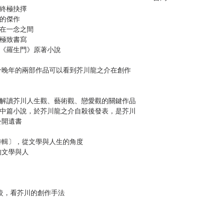
終極抉擇
的傑作
在一念之間
極致書寫
《羅生門》原著小說
晚年的兩部作品可以看到芥川龍之介在創作
解讀芥川人生觀、藝術觀、戀愛觀的關鍵作品
中篇小說，於芥川龍之介自殺後發表，是芥川
公開遺書
輯〕，從文學與人生的角度
文學與人
較，看芥川的創作手法