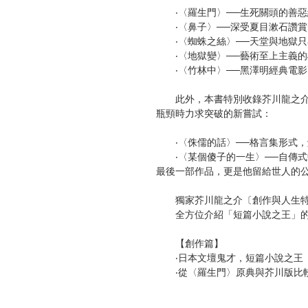
‧〈羅生門〉──生死關頭的善惡
‧〈鼻子〉──深受夏目漱石讚賞
‧〈蜘蛛之絲〉──天堂與地獄只
‧〈地獄變〉──藝術至上主義的
‧〈竹林中〉──黑澤明經典電影
此外，本書特別收錄芥川龍之介
瓶頸時力求突破的新嘗試：
‧〈侏儒的話〉──格言集形式，
‧〈某個傻子的一生〉──自傳式
最後一部作品，更是他留給世人的
獨家芥川龍之介〔創作與人生特
全方位介紹「短篇小說之王」的
【創作篇】
‧日本文壇鬼才，短篇小說之王
‧從〈羅生門〉原典與芥川版比
‧芥川龍之介名作電影改編
‧芥川龍之介與當代文壇