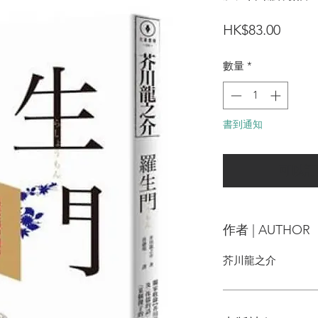
價
HK$83.00
格
數量
*
書到通知
可以訂
作者 | AUTHOR
芥川龍之介