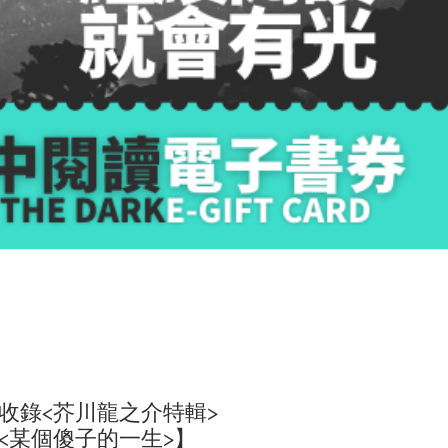
收錄<芥川龍之介特輯>
><某個傻子的一生>】