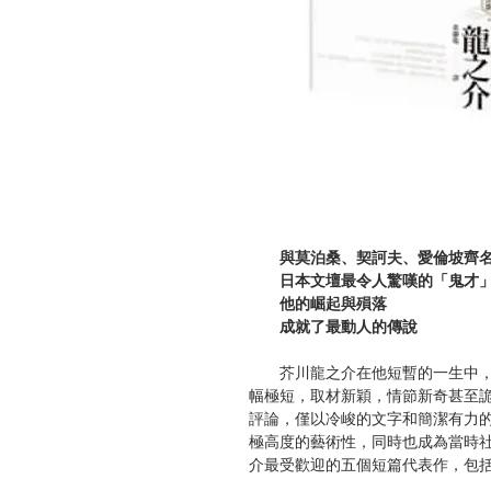
與莫泊桑、契訶夫、愛倫坡齊
日本文壇最令人驚嘆的「鬼才
他的崛起與殞落
成就了最動人的傳說
芥川龍之介在他短暫的一生中，
幅極短，取材新穎，情節新奇甚至
評論，僅以冷峻的文字和簡潔有力
極高度的藝術性，同時也成為當時
介最受歡迎的五個短篇代表作，包