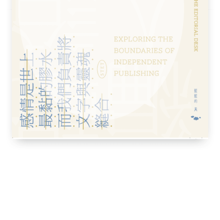
之間
寫
門》原著小說
格言集
說
待雨停。
隻蟋蟀停在朱漆斑駁的巨大圓柱上。羅生門位