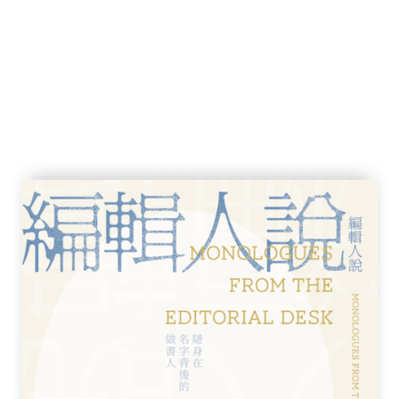
比較：芥川的原創精神
門》
〈竹林中〉的電影《迷霧》
家：芥川龍之介
「茫然的不安」