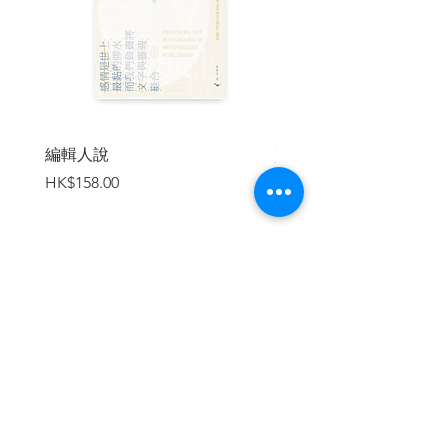
尚未離開政治舞台，他們對於緬甸「亙古
不可分割」的保守心態，剛好與佛教民族
主義一拍即合。左右為難的翁山蘇姬，將
沉默當作是面對的策略。
「欲了解事情怎會每下愈況終成災難，非
讀不可之作」──《經濟學人》
編輯人說
賣書者言
（Economist）
價格
價格
HK$158.00
HK$188.00
他們曾經是鄰居、朋友──穆斯林與佛教
徒。
但從何時開始，羅興亞人從出生起就不被
視作「人」？
作者實地採訪，揭開這場由恐懼餵養的暴
力：
加入購物車
為何團結國家的信念最後變成可怖的種族
屠殺？
| 目錄 |
目錄