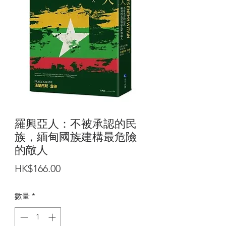
羅興亞人：不被承認的民
族，緬甸國族建構最危險
的敵人
價
HK$166.00
格
數量
*