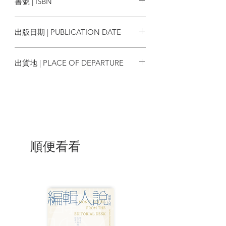
書號 | ISBN
度、孟加拉、緬甸合併在一個殖民地之
下，百年來族群遷徙與資源分配的不公，
9789860767377
憤怒就像壓力鍋一樣不斷累積，隨時可能
出版日期 | PUBLICATION DATE
爆發。終於，在民主轉型加快的同時，怒
火燒毀了羅興亞人所擁有的一切。
2021/11/06
出貨地 | PLACE OF DEPARTURE
為什麼佛教僧侶仇殺羅興亞人？因為……
佛教與僧侶，一直是緬甸歷史上的知識傳
台灣
播者，其受到的尊敬當然不可言喻。在軍
政府統治與民主轉型期，僧侶更扮演了為
人民發聲的社會接濟者角色，佛教不受政
權侵蝕，持續保衛人民。緬甸人民常年的
不滿，需要有人帶頭衝破，而僧侶一馬當
先，想讓緬甸更完整、更強大。新生的
順便看看
「佛教民族主義」，首要開刀的就是人口
眾多的穆斯林與羅興亞人。
為什麼翁山蘇姬默不做聲？因為……
翁山蘇姬本身是緬人，他所帶領的全國民
主聯盟也以緬人為主。長年畸形的民主發
展下，全國民主聯盟缺乏能力統合民族主
義、佛教勢力與國際援助的資源。而軍隊