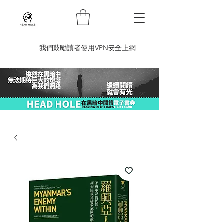
​我們鼓勵讀者使用VPN安全上網