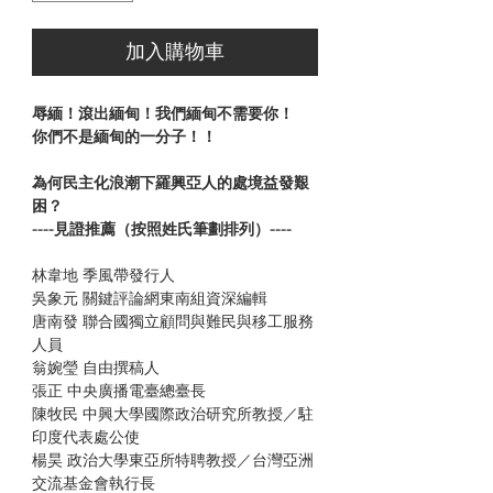
加入購物車
辱緬！滾出緬甸！我們緬甸不需要你！
你們不是緬甸的一分子！！
為何民主化浪潮下羅興亞人的處境益發艱
困？
----見證推薦（按照姓氏筆劃排列）----
林韋地 季風帶發行人
吳象元 關鍵評論網東南組資深編輯
唐南發 聯合國獨立顧問與難民與移工服務
人員
翁婉瑩 自由撰稿人
張正 中央廣播電臺總臺長
陳牧民 中興大學國際政治研究所教授／駐
印度代表處公使
楊昊 政治大學東亞所特聘教授／台灣亞洲
交流基金會執行長