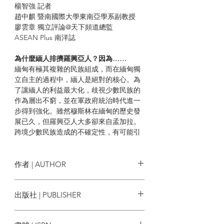
楊智強 記者
趙中麒 暨南國際大學東南亞學系副教授
廖雲章 獨立評論@天下頻道總監
ASEAN Plus 南洋誌
為什麼緬人排擠羅興亞人？因為……
緬甸有極其複雜的民族組成，而在緬甸獨
立自主的過程中，緬人是絕對的核心。為
了讓緬人的利益最大化，歧視少數民族的
作為層出不窮，並在軍政府統治時代進一
步得到強化。雖然穆斯林在緬甸的歷史發
展已久，但羅興亞人大多卻來自孟加拉。
跨境少數民族造成的不確定性，有可能引
發國家裂解的骨牌效應，政府與人民於是
將恐懼強加在羅興亞人身上。
作者 | AUTHOR
為什麼若開人憤恨羅興亞人？因為……
若開邦在歷史上是獨立於緬甸的阿拉干王
法蘭西斯‧韋德Francis Wade
出版社 | PUBLISHER
國，也是印度文化與緬甸連接的窗口。獨
特的史地條件，若開人逐漸培養出自己的
馬可孛羅
族群意識，尤其當英國殖民者暴力地將印