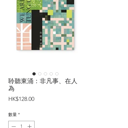
聆聽東涌：非凡事、在人
為
價
HK$128.00
格
數量
*