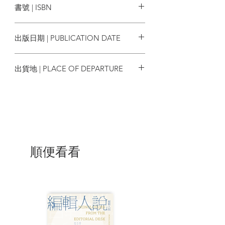
書號 | ISBN
每天都在東涌發生。雖然，社區佈局未必
太理想，社區設施和資源匱乏等問題每天
9789887011477
都真實地影響着居民的日常生活，但我們
出版日期 | PUBLICATION DATE
發現在社區生活的人們，確實有無關的智
慧，耐性和潛能，在困難之中他們總能夠
2023/12
因時因地制宜。有時能在被動地適應環境
出貨地 | PLACE OF DEPARTURE
之中，發掘一些獨特文化資產和能力，活
出東涌人的身分，並以此為傲；有時又因
香港
有意或無意地參與社區的活動，令居民之
間的支援網絡漸漸地建立起來，並且靠着
這些社群的支持，為自己和社區充權。因
為相信自己有能力，也相信社區有潛力為
居民賦予能力，故在困難和匱乏之中，仍
然信相自己和社區總會有美好的未來。
順便看看
（未完待續）