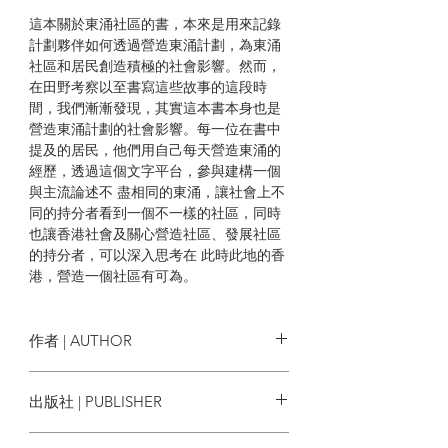
這本關於東涌社區的書，本來是用來記錄
計劃夥伴如何透過營造東涌計劃，為東涌
社區和居民創造積極的社會影響。然而，
在田野考察以至書寫這些故事的這段時
間，我們漸漸發現，其實這本書本身也是
營造東涌計劃的社會影響。每一位在書中
提及的居民，他們用自己每天營造東涌的
經歷，透過這個文字平台，參與建構一個
與主流論述不 盡相同的東涌，讓社會上不
同的持分者看到一個不一樣的社區，同時
也讓香港社會及關心營造社區、發展社區
的持分者，可以深入思考在 此時此地的香
港，營造一個社區有可為。
大家只要看看書中每一位人物，每一種行
動、甚至每一個微不足道的 地點，就能發
作者 | AUTHOR
現這些老老實實地在社區生活的平凡人，
除了有能力為 自己的生活和生命打拼之
策劃及編撰：香港社會服務聯會
出版社 | PUBLISHER
外，還在有意無意之間參與改變自己的生
研究團隊：Eunice To, Rainbow Lok,
活世界、自己的社區及社會。在每一個故
Daniel Ng, Cindy Wong, Anthony
藍藍的天
事中，我們看到有很多细小 的生活奇蹟，
Wong