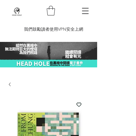
​我們鼓勵讀者使用VPN安全上網