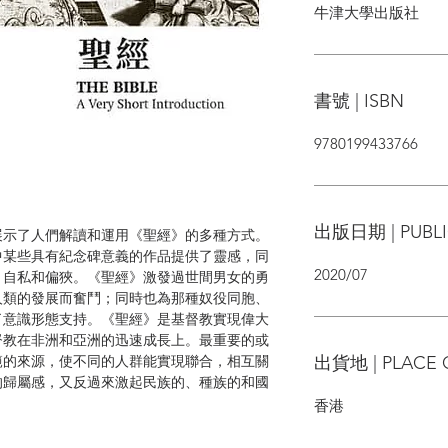
牛津大學出版社
書號 | ISBN
9780199433766
出版日期 | PUBLI
展示了人們解讀和運用《聖經》的多種方式。
中某些具有紀念碑意義的作品提供了靈感，同
2020/07
、自私和偏狹。《聖經》激發過世間男女的勇
人類的發展而奮鬥；同時也為那種奴役同胞、
了意識形態支持。《聖經》是基督教實現偉大
督教在非洲和亞洲的迅速成長上。最重要的或
出貨地 | PLACE 
範的來源，使不同的人群能實現聯合，相互關
的歸屬感，又反過來激起民族的、種族的和國
香港