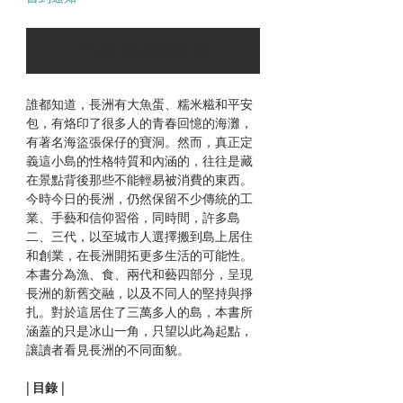
可以訂購時通知我
誰都知道，長洲有大魚蛋、糯米糍和平安
包，有烙印了很多人的青春回憶的海灘，
有著名海盜張保仔的寶洞。然而，真正定
義這小島的性格特質和內涵的，往往是藏
在景點背後那些不能輕易被消費的東西。
今時今日的長洲，仍然保留不少傳統的工
業、手藝和信仰習俗，同時間，許多島
二、三代，以至城市人選擇搬到島上居住
和創業，在長洲開拓更多生活的可能性。
本書分為漁、食、兩代和藝四部分，呈現
長洲的新舊交融，以及不同人的堅持與掙
扎。對於這居住了三萬多人的島，本書所
涵蓋的只是冰山一角，只望以此為起點，
讓讀者看見長洲的不同面貌。
| 目錄 |