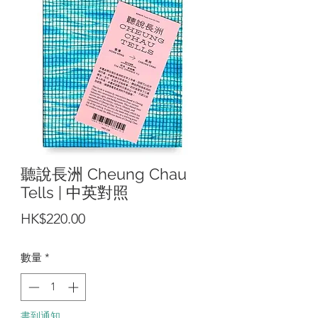
聽說長洲 Cheung Chau
Tells | 中英對照
價
HK$220.00
格
數量
*
書到通知