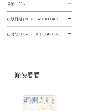
書號 | ISBN
海盜灣 西灣的街坊客廳
巷仔內的百年平安茶「買茶：按玲」
9789887078005
長洲人的西餐廳 耐人尋味阿怡：問自
出版日期 | PUBLICATION DATE
己可以去到幾畫？
2024/10
長洲三大節慶
出貨地 | PLACE OF DEPARTURE
兩代
香港
「熟茶之父」創福華茶莊 長女繼承父
業 毋忘初心
百年泉安鳳翔紙號 幾代人的生死教育
興記士多 長子的堅持
長洲花舍 當這花店沒有花
順便看看
又合號 莫道桑榆晚 為霞尚滿天
長洲長櫈
藝