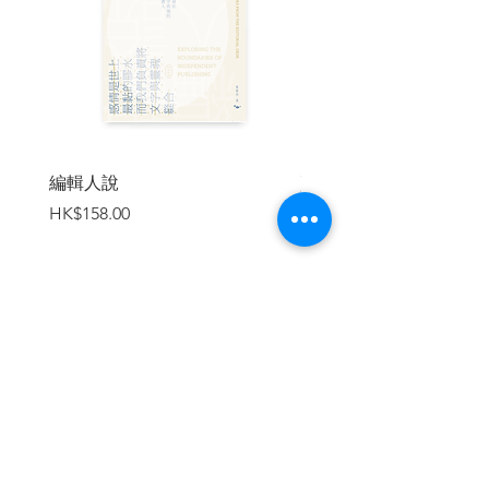
友聯廣告 街頭螢光花牌學
藝術家杜煥 承繼傳統工藝
畫家楊長明 廁紙上的工筆畫
唱作人 Nick Florent 一隻給長洲的唱片
錄像創作人 Frankie
轉角士多「日泰小食」成第二個家
島人源原創設計 長洲手信不只有平安
包
編輯人說
賣書者言
島中坊研 長洲製造的手作工藝
價格
價格
HK$158.00
HK$188.00
占與 Chunk 屬於海和天的藍色小肥人
渡日書店 書到伴過日子時
| 內容節錄 |
加入購物車
香港人說「入長洲」，長洲人說「出香
港」，一出一入，雖然只是五十分鐘船
程，卻彷彿是兩個國度，兩種生活——島
的，和城市的。
長洲可算是全香港261個離島之中，最為香