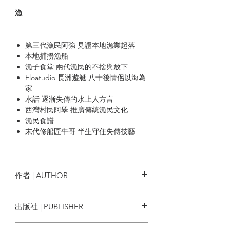
漁
第三代漁民阿強 見證本地漁業起落
本地捕撈漁船
漁子食堂 兩代漁民的不捨與放下
Floatudio 長洲遊艇 八十後情侶以海為
家
水話 逐漸失傳的水上人方言
西灣村民阿翠 推廣傳統漁民文化
漁民食譜
末代修船匠牛哥 半生守住失傳技藝
長洲歷史趣聞
食
作者 | AUTHOR
余知樂、何光
出版社 | PUBLISHER
多多麵人情美味 缺一不可
長洲哨牙刀 天神村的麵包師
Nous
Heima Heima 在海邊的第二個家