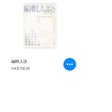
修復、接納其真正涵義。它的應用對象不
只是美國人，也包含所有的現代人──因為
自由主義目前仍是這處複雜世界中，最有
利的生存道路。
【精華選摘】
★「當前政治環境中經常看到保守勢力在
攻擊自由主義，其引發的危險就好比在倒
掉實質型洗澡水的同時，連帶丟棄程序正
義型和氣質型的嬰兒。」
編輯人說
賣書者言
★「大部分人不相信自己有能力統治一個
價格
價格
HK$158.00
HK$188.00
國家甚至經營一家公司，因為其中牽涉到
的技術十分多元、時間上的付出過於沉
重、失敗風險過於驚人。但是大部分人認
為自己有能力經營一個家庭：雖然出生率
降低，小孩還是繼續來到世界，而父母也
把養育的責任扛在肩上。父母可能愛自己
加入購物車
的孩子，但是如何養育的決定則是受恐懼
所支配。然而他們恐懼的結果經常錯得離
譜。許多父母會猶豫把自己的小孩送到有