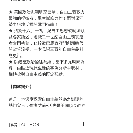
★ 美國政治思潮研究巨擘，自由主義戰力
最強的捍衛者，畢生巔峰力作！面對保守
勢力絕地反撲的戰鬥指南！
★ 始於十八、十九世紀自由思想發軔源頭
及各家論述，縱覽二十世紀自由主義實踐
者奮鬥軌跡，止於歐巴馬政府開創新時代
的政策流變。一本見證三百年自由主義壯
烈史話。
★ 以嚴密政治論述為經，當下多元時聞為
緯，由貼近現代生活的事例分析中取材，
翻轉你對自由主義的既定觀點。
【內容簡介】
這是一本深度探索自由主義並為之辯護的
熱切宣言，作者艾倫•沃夫是美國頂尖政治
學者，被譽為「自由主義最後、最忠實的
孩子」，本書乃其數十年思考的集大成之
作，細緻勾勒出自由主義思想如何不斷改
作者 | AUTHOR
易、激盪、接受挑戰的各路脈絡，展開這