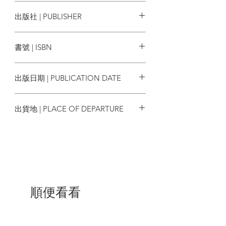
個「最適合我們時代的政治哲學」之完整
艾倫ㆍ沃夫 Alan Wolfe
出版社 | PUBLISHER
圖像。全書返本溯源，遠自盧梭、康德、
洛克、彌爾、亞當斯密等偉大學人的觀點
麥田出版
文獻出發，近及二十世紀羅斯福、柴契
書號 | ISBN
爾、雷根、布希政府的政策變化，最終收
束於二○○八年歐巴馬內閣成立之刻。放眼
9789863446491
今日，美國已過渡到保守分子川普主政的
出版日期 | PUBLICATION DATE
時代，此時回探作者十年前的局勢分析，
更見滋味。
2019/05/09
出貨地 | PLACE OF DEPARTURE
沃夫教授提出自由主義的七大傾向──朝向
成長、贊成平等、注重現實、考慮慎重、
台灣
寬容為懷、欣賞開放、強調治理──闡明了
自由主義如何與保守主義、民粹思想、浪
漫主義、宗教歧異乃至自然災害等實際概
念及現象交鋒，脫出重圍，推動當代社會
向前邁進。我們可藉此檢視自由主義傳統
如何影響並深化當下行政權力、信仰觀
順便看看
念、言論自由等多元議題的討論。但作者
也明白指出，在我們能夠靈活運用自由主
義來處理一切問題之前，仍須重新理解、