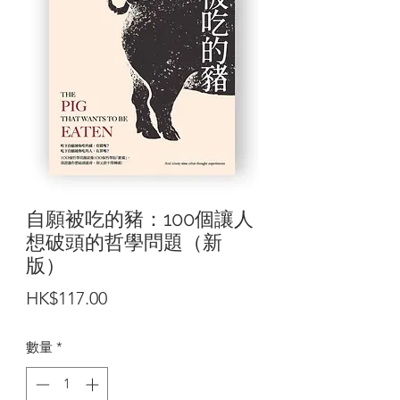
自願被吃的豬：100個讓人
想破頭的哲學問題（新
版）
價
HK$117.00
格
數量
*