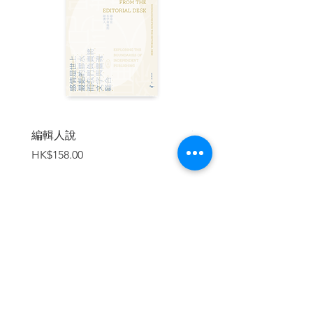
一天，你心愛的貓咪被車撞死了，但牠還
是一塊完整的肉，該不該煮來吃？──〈吃
吧，不要浪費〉
5.你是國家元首。聲名狼藉的商人想要改
變形象，願意捐款拯救卡奴，減少燒炭自
殺的現象。條件是：頒授國家最高榮譽勳
章給他！這是賄賂，還是行善？──〈賄賂
無罪，受餽有理〉
編輯人說
賣書者言
價格
價格
HK$158.00
HK$188.00
| 目錄 |
前言
資料來源說明
1 欺騙我們的魔鬼
2 會殺人的傳送裝置
加入購物車
3 印度人不可語冰
4 虛擬外遇
5 自願被吃的豬
6 推論錯誤的賭徒
7 被迫先姦後殺的二等兵