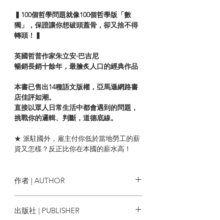
▍100個哲學問題就像100個哲學版「數
獨」，保證讓你想破頭蓋骨，卻又捨不得
轉頭！▍
英國哲普作家朱立安‧巴吉尼
暢銷長銷十餘年，最膾炙人口的經典作品
本書已售出14種語文版權，亞馬遜網路書
店佳評如潮。
直接以眾人日常生活中都會遇到的問題，
挑戰你的邏輯、判斷，道德底線。
★ 派駐國外，雇主付你低於當地勞工的薪
資又怎樣？反正比你在本國的薪水高！
★ 即使人民自願被洗腦，且此舉可降低犯
罪率，政府仍不該洗腦人民，因為這是對
個人自由與尊嚴的侵犯──真的嗎？但教育
作者 | AUTHOR
不也是一種緩慢的洗腦？
朱立安．巴吉尼 Julian Baggini
出版社 | PUBLISHER
在生命的旅途中，你可能會遇到類似的場