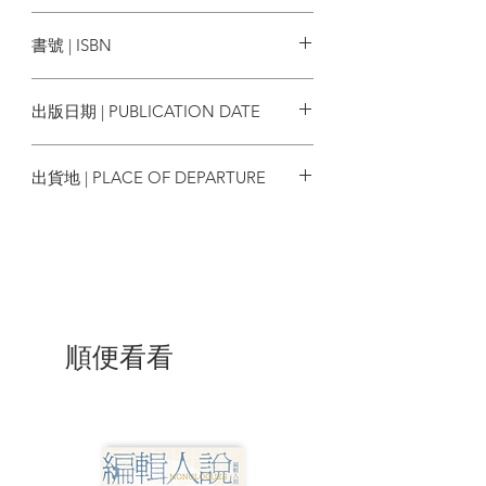
景：
麥田出版
書號 | ISBN
1.你去領錢。提款機吐出好多錢，比你要
領的還多，但是你的帳戶一切正常。嘿
9789863446729
嘿，銀行不知道出錯了，除了銀行，沒有
出版日期 | PUBLICATION DATE
人有所損失。這是天上掉下來的禮物嗎？
──〈凱子提款機〉
2019/06/27
出貨地 | PLACE OF DEPARTURE
2.你是官員。一部偉大的藝術作品誕生
了，拍攝手法一流，內心刻畫深邃。可
台灣
是，劇情驚世駭俗，甚至歌詠種族屠殺與
強暴婦女。該不該禁止這部電影上映？
──〈偉大藝術與道德恥辱〉
3.你是消費者。滿街都是「便宜的好咖
啡」，真是好康。不過，為什麼會這麼便
順便看看
宜？是因為店員薪資過低、咖啡農被嚴重
剝削嗎？你是不是助紂為虐？──〈便宜也
有好咖啡〉
4.你是三級貧戶。看過《佐賀的超級阿
嬤》之後，你發誓絕不浪費任何食物。有