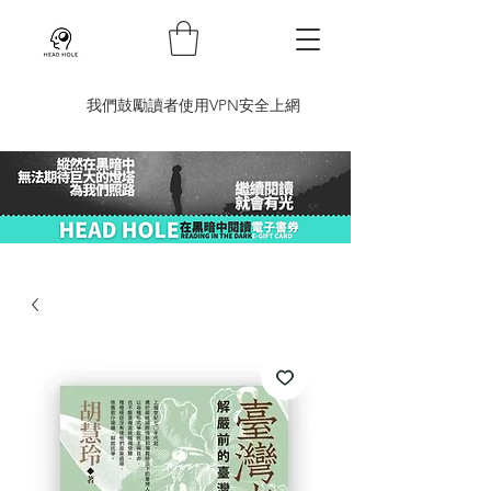
​我們鼓勵讀者使用VPN安全上網