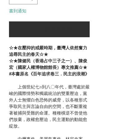
書到通知
可以訂購時通知我
☆★在壓抑的戒嚴時期，臺灣人依然奮力
追尋民主的春天☆★
☆★陳健民（香港占中三子之一）、陳俊
宏（國家人權博物館館長）專文推薦☆★
#本書原名《百年追求卷三．民主的浪潮》
上個世紀七○到八〇年代，臺灣處於嚴
峻的國際情勢和獨裁統治的雙重壓迫，黨
外人士無懼白色恐怖的威脅，以各種形式
爭取民主與言論自由的空間，也不斷重複
著被捕與受難的命運。種種橫逆不曾使他
們放棄，政權愈壓迫，民主運動的動能愈
綻放。
中壢事件、美麗島事件、林宅血案、