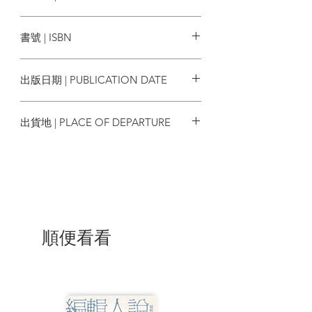
獨裁的傾向會分外警惕，更不要被「一國
春山出版
兩制」的花言巧語所迷惑。臺灣必須在普
書號 | ISBN
選和政黨政治以外，壯大公民社會、健全
法治和建立廉潔有效能的公部門，才能提
9789869907279
升民主品質。臺灣是華人社會民主自由的
出版日期 | PUBLICATION DATE
堡壘，你們今天的奮鬥是我們對明天的想
像。——陳健民（香港占中三子之一，本
2020/09/08
書推薦者）
出貨地 | PLACE OF DEPARTURE
歷史最終證明，當「壓制成本」遠大
台灣
於「容忍成本」，獨裁者也只能順應時
勢，對民主的要求做出讓步。在書中的許
多篇章，我們深深體會臺灣人民對民主的
熱情與堅持，不同的運動中總看到許多默
默奉獻心力的人，前仆後繼，最終促成政
治體制的重大變革。如同一部臺灣人的精
順便看看
神史，讓我們理解在民主化過程中，臺灣
人對精神價值的追求，對歷史變革產生重
大影響。——陳俊宏（國家人權博物館館
長，本書推薦者）