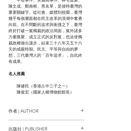
陳文成、鄭南榕、黑名單，是彼時臺灣的
重要關鍵字。從社會、媒體到校園，臺灣
幾乎每個層面都在民主改革的浪潮中奮勇
向前。在不間斷的追求與衝撞之下，臺灣
終於打破一黨獨裁的政治局面，黨外諸多
力量匯聚、成立正式的反對黨，也迫使獨
裁政權做出讓步，結束三十八年又五十六
天的戒嚴時期。民主、平等與自由的夢
想，三代臺灣人的「百年追求」，自此終
有成果。
名人推薦
陳健民（香港占中三子之一）
陳俊宏（國家人權博物館館長）
香港人應讀一讀這書，要知道臺灣民
主得來不易，那是多少人用勇氣、智慧和
作者 | AUTHOR
生命換取回來的，而香港只站在那漫漫長
路的起點。我也希望臺灣年輕一代讀一讀
胡慧玲
出版社 | PUBLISHER
這段傷痛的歷史，對今天任何執政者出現