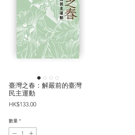
臺灣之春：解嚴前的臺灣
民主運動
價
HK$133.00
格
數量
*