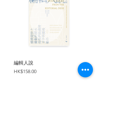
百年追求的民主之路，曾經，舉目望
去，不見微光。然而，是盼望，是堅持，
是「非如此不可」的集體意志，以及遠方
傳來的呼應哨音，讓幾代人你挺我我挺你
接棒走下去，迎接臺灣之春的到來。
祈願臺灣民主運動的故事，成為世界
上受壓迫者，追求民主自由路上的微光和
哨音。——胡慧玲（本書作者）
編輯人說
賣書者言
| 目錄 |
價格
價格
HK$158.00
HK$188.00
【推薦序】
驚心動魄的臺灣民主運動 陳健民
【推薦序】
一段臺灣人必須共同擁有的公共記憶 陳俊
加入購物車
宏
【作者序】
民主路上的微光和哨音