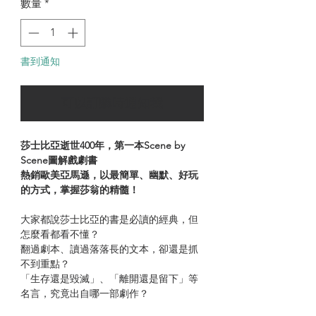
數量
*
書到通知
可以訂購時通知我
莎士比亞逝世400年，第一本Scene by
Scene圖解戲劇書
熱銷歐美亞馬遜，以最簡單、幽默、好玩
的方式，掌握莎翁的精髓！
大家都說莎士比亞的書是必讀的經典，但
怎麼看都看不懂？
翻過劇本、讀過落落長的文本，卻還是抓
不到重點？
「生存還是毀滅」、「離開還是留下」等
名言，究竟出自哪一部劇作？