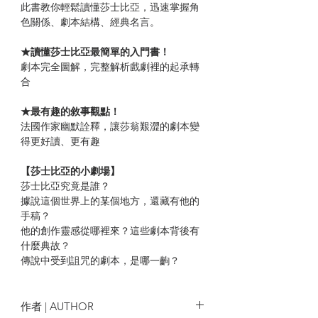
此書教你輕鬆讀懂莎士比亞，迅速掌握角
色關係、劇本結構、經典名言。
★讀懂莎士比亞最簡單的入門書！
劇本完全圖解，完整解析戲劇裡的起承轉
合
★最有趣的敘事觀點！
法國作家幽默詮釋，讓莎翁艱澀的劇本變
得更好讀、更有趣
【莎士比亞的小劇場】
莎士比亞究竟是誰？
據說這個世界上的某個地方，還藏有他的
手稿？
他的創作靈感從哪裡來？這些劇本背後有
什麼典故？
傳說中受到詛咒的劇本，是哪一齣？
《羅密歐與茱麗葉》的原創者居然不是莎
士比亞？
莎翁戲劇裡的哪一個角色，經典到連佛洛
作者 | AUTHOR