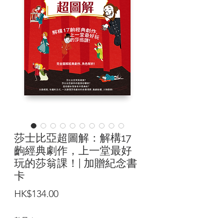
莎士比亞超圖解：解構17
齣經典劇作，上一堂最好
玩的莎翁課！| 加贈紀念書
卡
價
HK$134.00
格