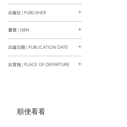
伊德都想要分析？
哪一齣劇一出演，就吸引不肖業者盜印劇
凱若琳•吉約 Caroline Guillot
出版社 | PUBLISHER
本，並在市面流通？
莎翁的劇場裡，藏了什麼秘密？他又如何
創意市集
設定角色專屬的色調和手勢？
書號 | ISBN
9786267488270
本書特色
出版日期 | PUBLICATION DATE
1. 388張角色、情節圖解，完整解析17大經
2024/09/28
典戲劇
出貨地 | PLACE OF DEPARTURE
2. 內附人物角色關係圖，輕鬆讀懂角色的
愛恨情仇
台灣
3. 劇本Scene by Scene情節分析，迅速掌
握劇情、戲劇結構、起承轉合
4. 經典名言摘錄，中英對照，一次了解全
劇精華
5. 精選莎士比亞趣味小專欄，一網打盡最
好玩、最有趣的莎翁小知識
順便看看
♦背景知識，完整補充♦
英格蘭一百年大事紀