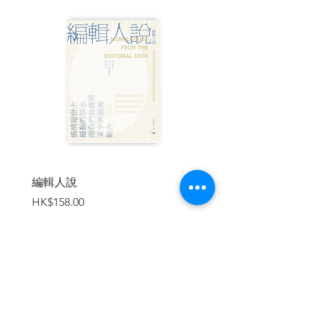
英格蘭的文藝復興時期
莎士比亞到底是誰？
世人怎麼看莎士比亞？
伊麗莎白時代的劇場
劇場服裝與肢體語言隱藏的秘密
♦完整收錄17部劇本♦
4大歷史劇
《理查三世》
《理查二世》
《亨利四世》
《亨利五世》
編輯人說
賣書者言
價格
價格
HK$158.00
HK$188.00
6大悲劇
《羅密歐與茱麗葉》
《哈姆雷特》
《奧賽羅》
《李爾王》
《馬克白》
加入購物車
《安東尼與克麗奧佩托拉》