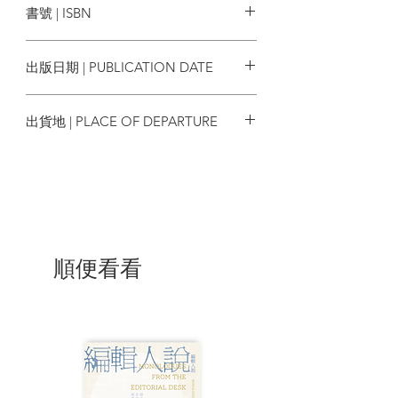
書號 | ISBN
品的超市。
9789888392858
這些行動是一個實驗。所謂的實驗，必然
出版日期 | PUBLICATION DATE
帶有不確定性。他們看見了問題，先踏出
第一步，以他們心目中的方法，嘗試解決
2018/07/01
問題，但這不一定以成功告終──有人成
出貨地 | PLACE OF DEPARTURE
功，行動的範模得以擴大；也有人嘗試以
後，發現行動無法繼續。
香港
然而，這些行動者，這些實驗，正正說
明，當一個公民，關心我們的社會，從來
不只有一個方法。
順便看看
「栽種有時。被拔起也有時。但這些都是
發生過的，不會因為結果，而失去意義。
這本書每一個人，都在說：做得幾多得幾
多，不要嫌唔夠多而唔做。」
——陳曉蕾，記者、「大銀」總監及《大
人》總編輯