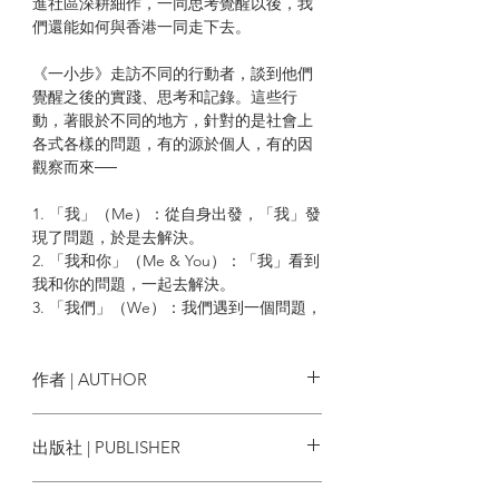
進社區深耕細作，一同思考覺醒以後，我
們還能如何與香港一同走下去。
《一小步》走訪不同的行動者，談到他們
覺醒之後的實踐、思考和記錄。這些行
動，著眼於不同的地方，針對的是社會上
各式各樣的問題，有的源於個人，有的因
觀察而來──
1. 「我」（Me）：從自身出發，「我」發
現了問題，於是去解決。
2. 「我和你」（Me & You）：「我」看到
我和你的問題，一起去解決。
3. 「我們」（We）：我們遇到一個問題，
找不同的人解決。
整合起來，就能發現，這些各不相關的行
作者 | AUTHOR
動，展現了一幅多元而有趣的圖畫。有人
為了重現小時候的乾淨水源，花了經年弄
一小步
出版社 | PUBLISHER
一個淨水池；有人看見了視障朋友生活的
不便，特意設計一款適合他們的銀包；有
突破出版社
人為了減少浪費，決意開一間專賣過期食