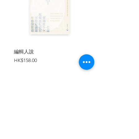
「期待這些腳印一如五月廣場母親行動般
風雨不改地烙印下去，甚至有一天跳出自
己關心的範疇，連結其他行動，成就更強
大的公民力量。只要堅持不懈，沒有制度
不能撼動，沒有人心不能轉化，沒有時代
不能改造。」
——龐一鳴，社區營造者、「港嘢」成
員、《就係唔幫襯地產商》作者
編輯人說
賣書者言
價格
價格
HK$158.00
HK$188.00
| 目錄 |
陳曉蕾序
龐一鳴序
地圖
加入購物車
作者介紹
導言：我們的覺醒，時代的一小步
我（Me）
阿謙：開放空間，讓街坊休息