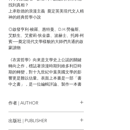
找到真相？
上承歌德的浪漫主義 奠定英美現代文人精
神的經典哲學小說
◎啟發亨利‧梭羅、惠特曼、D.H.勞倫斯、
艾默生、艾蜜莉‧狄金森、波赫士、托姆‧柯
賓──奠定現代文學樣貌的大師們共通的啟
蒙讀物
《衣裳哲學》向來是文學史上公認的關鍵
轉向之作，標誌著浪漫時期到維多利亞時
期的轉變，對十九世紀中葉美國文學的影
響更是難以估量。表面上本書是一部「書
中之書」，是一位編輯評論、製作一本書
的過程，實際上談的是社會不公不平，以
及正確的處世之道──信念。
作者 | AUTHOR
故事從一位編輯自述收到一份書稿開始。
書稿作者主張：「語言是思想的服裝，身
湯瑪斯‧卡萊爾
Thomas Carlyle
出版社 | PUBLISHER
體是精神的服裝，因此，一切學問的本質
即是衣裳哲學。」對於科學邏輯與經驗主