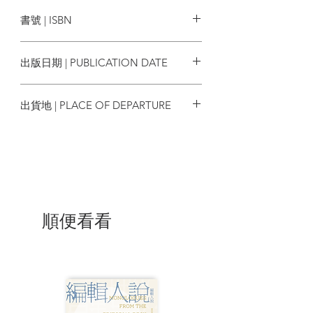
麥田出版
義至上的當代潮流有諸多不認同，認為一
書號 | ISBN
味追求理性的時代思潮破壞了人類對大自
然真理的追求，並宣揚：遭到理性主義貶
9786263105553
抑的宗教體驗、神祕主義，與浪漫精神才
出版日期 | PUBLICATION DATE
值得人們再次重視。
2023/12/02
除了自述哲學思想，神祕作者也寫下他的
出貨地 | PLACE OF DEPARTURE
人生體驗，在遭逢許多挫折、質疑心中信
仰之後，他開始四處流浪。在他墮落人生
台灣
的經驗故事中，宛如《流浪者之歌》尋找
生命答案的悉達多，或是《查拉圖斯特拉
如是說》體現精神進化的主角查拉圖斯特
拉，又像是紀德《地糧》筆下向讀者展現
精神覺醒歷程的納坦奈爾與梅納爾克，
《衣裳哲學》作為一位探索思想的哲學家
順便看看
傳記，也展現了不同階段中人物的精神覺
醒歷程，用人物的經歷去呈現以生命實踐
的哲學辯證。
▍精采摘錄
#談信念