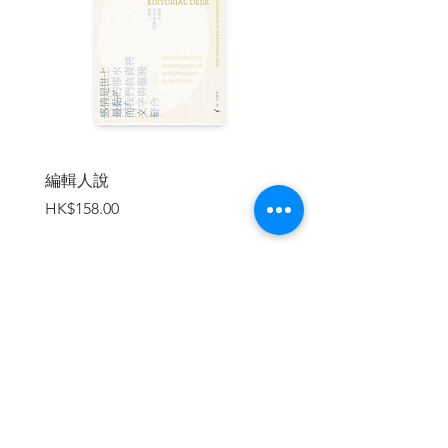
信念再好，在沒有轉變成行動之前確實毫
無價值，甚至唯有變成行動才真的能算信
念。所有思辨本質上都是無窮無形，只是
漩渦裡的漩渦；唯有令人無法置疑的確切
經驗才能為思辨帶來中心，讓它可以繞著
轉，從而形成系統。有位智者說得更加真
確，「唯有行動才能破除一切懷疑」。同
樣的道理，讓那些在黑暗或飄忽光線中痛
苦摸索，熱烈祈求黎明終能到來的人，將
編輯人說
賣書者言
下面這句令我受用無窮的格言牢記於心：
價格
價格
HK$158.00
HK$188.00
「去盡離你最近的責任」。
#談死亡
在生存的渦流裡，這位時間之子並無法自
稱得到了平靜，尤其是過去的幽魂還糾纏
著他，而未來更是如冥河般黑暗，同樣充
加入購物車
滿幽魂。這位漫遊者或許可以理智地對自
己說：這世界的幸福之門不都已經無情地
對你關上了嗎？你還有哪個不算瘋狂的希
望？不過，一個人還是可以喃喃道出這樣
一句話，如果用希臘原文更好：「能正視
死亡，生命裡就沒有黑暗。」