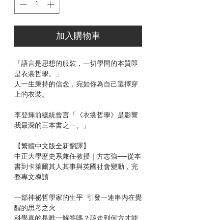
加入購物車
「語言是思想的服裝，一切學問的本質即
是衣裳哲學。」
人一生秉持的信念，宛如你為自己選擇穿
上的衣裝。
李登輝前總統曾言「《衣裳哲學》是影響
我最深的三本書之一。」
【繁體中文版全新翻譯】
中正大學歷史系兼任教授｜方志強──從本
書到卡萊爾其人其事與英國社會變動，完
整專文導讀
一部神祕哲學家的生平 引發一連串內在覺
醒的思考之火
科學真的是唯一解答嗎？該走到何方才能