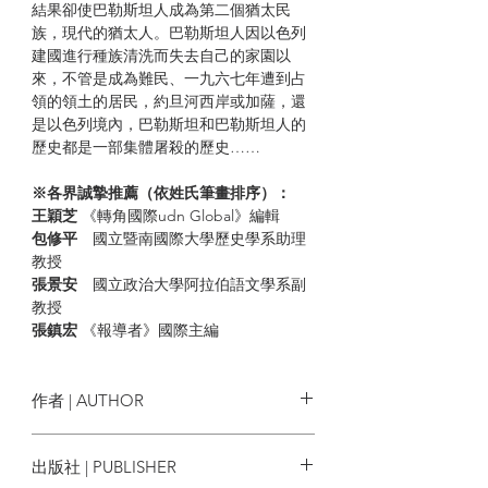
結果卻使巴勒斯坦人成為第二個猶太民
族，現代的猶太人。巴勒斯坦人因以色列
建國進行種族清洗而失去自己的家園以
來，不管是成為難民、一九六七年遭到占
領的領土的居民，約旦河西岸或加薩，還
是以色列境內，巴勒斯坦和巴勒斯坦人的
歷史都是一部集體屠殺的歷史……
※各界誠摯推薦（依姓氏筆畫排序）：
王穎芝
《轉角國際udn Global》編輯
包修平
國立暨南國際大學歷史學系助理
教授
張景安
國立政治大學阿拉伯語文學系副
教授
張鎮宏
《報導者》國際主編
陳立樵
輔仁大學歷史系副教授
黃春木
臺北市立建國高中歷史科教師
黃惠貞
板橋高中歷史科教師
作者 | AUTHOR
蔡淇華
作家
岡真理
出版社 | PUBLISHER
◎為什麼巴勒斯坦人會成為難民？