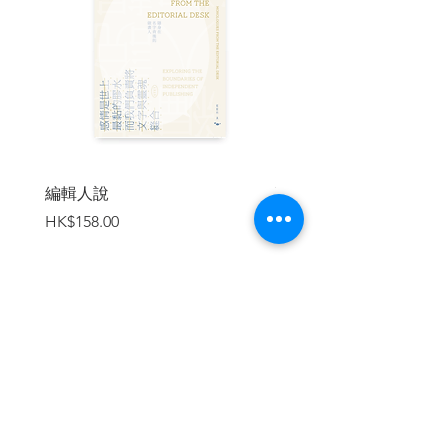
真相，這正是薩依德（Edward Wadie
Said）批判的典型「伊斯蘭報導」，他稱
之為「遮蔽的伊斯蘭」。
●今天，巴勒斯坦人是為了從占領狀態中解
放巴勒斯坦而戰，這是一場歷史悠久的抗
爭。
●以巴問題的根源，是殖民者所懷抱的殖民
主義；所要面對的，是該如何處理殖民主
編輯人說
賣書者言
義侵略的歷史。
價格
價格
HK$158.00
HK$188.00
專門研究巴勒斯坦問題的岡真理教授在書
中將以歷史脈絡為基礎，
為讀者逐一解析複雜的以巴情勢的關鍵
點。
※本書源自岡真理教授於京都大學與早稻
加入購物車
田大學所舉辦的研討會內容，書中增補巴
勒斯坦問題相關年表以及地圖，讀者閱讀
時，能夠像親臨研討會一樣，得以對「巴
勒斯坦問題」有詳盡的理解。