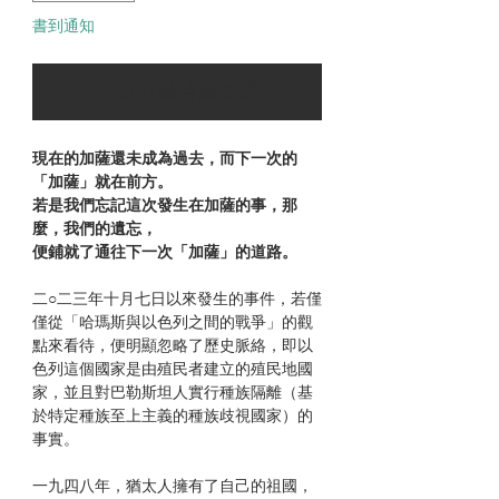
書到通知
可以訂購時通知我
現在的加薩還未成為過去，而下一次的
「加薩」就在前方。
若是我們忘記這次發生在加薩的事，那
麼，我們的遺忘，
便鋪就了通往下一次「加薩」的道路。
二○二三年十月七日以來發生的事件，若僅
僅從「哈瑪斯與以色列之間的戰爭」的觀
點來看待，便明顯忽略了歷史脈絡，即以
色列這個國家是由殖民者建立的殖民地國
家，並且對巴勒斯坦人實行種族隔離（基
於特定種族至上主義的種族歧視國家）的
事實。
一九四八年，猶太人擁有了自己的祖國，