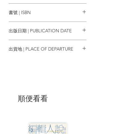
◎以色列是如何建國的，並且以色列是個
商周出版
怎樣的國家？
書號 | ISBN
◎加薩人民，尤其是在過去十六年中處於
封鎖的狀態下，這是一種怎樣的暴力？
9786263107205
出版日期 | PUBLICATION DATE
二○二三年十月七日，哈瑪斯主導的越境襲
擊引發了以色列對巴勒斯坦史無前例的種
2024/09/05
族滅絕攻擊。僅僅兩週內，加薩地帶的巴
出貨地 | PLACE OF DEPARTURE
勒斯坦人超過四千人喪命，其中近一半是
兒童；截至二○二四年八月中，死亡人數已
台灣
衝破四萬人，九萬多人受傷，被俘以及失
蹤人數更是分別達到萬人以上。
儘管主流媒體每天都在報導加薩的情況，
但其內容既不符合事態的嚴重性，也未能
傳達問題的核心。加薩七成的居民為什
順便看看
麼、又是怎麼成為「難民」的？在長達十
六年以上的封鎖下，加薩居民是如何被迫
生活──以及死亡的？以色列究竟是怎樣的
國家？關於這些對理解問題結構至關重要
的部分，主流媒體始終保持沉默，報導事
件的同時，通過這些報導反而扭曲與隱藏