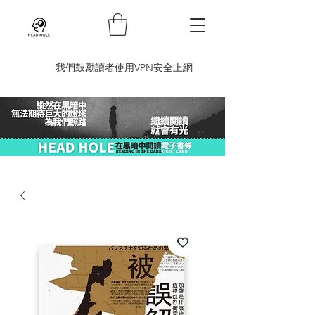
​我們鼓勵讀者使用VPN安全上網