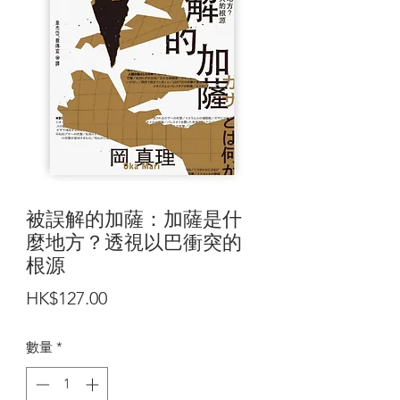
被誤解的加薩：加薩是什
麼地方？透視以巴衝突的
根源
價
HK$127.00
格
數量
*