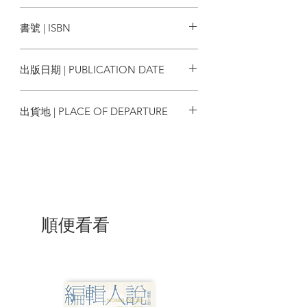
創意市集
原來……日本在尚未接受西方文化洗禮之
書號 | ISBN
前，
人民對裸體毫無意識，甚至以近全裸的狀
9786267683392
態在工作
。
出版日期 | PUBLICATION DATE
傍晚的街頭，盡是男女老少蹲在澡盆裡沐
浴、泡熱水的景象，
2025/07/08
此景讓來到日本的外國人相當驚訝，紛紛
出貨地 | PLACE OF DEPARTURE
書寫記錄、奔走相告！
當時的歐美人士甚至還搭船到日本，為的
台灣
就是「來看裸體」...…
這是一段
明治新政府
強迫人民穿上衣服，
進而衍生出一連串
遮掩副作用
的近代史！
裸體很丟臉？羞恥心是什麼？該在意外國
順便看看
人的眼光嗎？
當裸露風俗遇見文明開化，日本人的新時
代就此展開？
【本書特色】
深入解讀過去那個「不覺得羞恥」的年