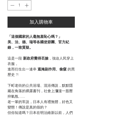
加入購物車
「這個國家的人毫無羞恥心嗎？」
美、法、德、瑞等各國使節團、官方紀
錄，一致質疑。
這是一段
新政府覺得丟臉
，強迫人民穿上
衣服，
進而衍生出一連串
遮掩副作用、偷窺
的黑
歷史 ?!
下町老街的公共浴場、混浴傳說，默默隱
藏在角落的裸露書刊，社會上瀰漫一股壓
抑氣氛…...
老一輩的常說，日本人有禮無體，好色又
變態！傳說是真的假的？
但你知道嗎？日本在明治維新以前，人們