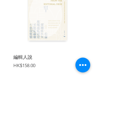
代，探究日本人裸露觀念的演變、羞恥心
的變遷、
偷窺狂與裸體照的誕生、遮掩性器官的意
識等，是一本相當有趣，講述「裸體」的
黑歷史，
以及人們開始「有穿內褲習慣」的由來，
政府出現「取締不穿衣服、裸奔、偷窺」
的條例……
編輯人說
賣書者言
日本裏文化
——窺看、性意識與身體主權
價格
價格
HK$158.00
HK$188.00
的演進、羞恥心文化解謎書！
| 目錄 |
序 章 下田公共浴場
第一章 這個國家毫無羞恥心嗎？
加入購物車
第二章 日本全國都有混浴習慣？
第三章 日本人的裸體觀
第四章 受到鎮壓的裸體
第五章 複雜化的裸體觀
第六章 遭到多重遮掩的裸體