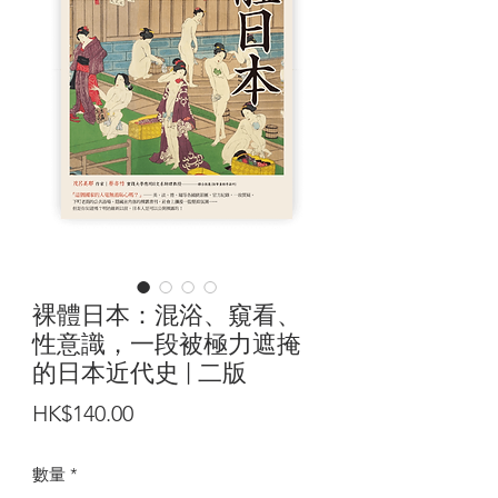
裸體日本：混浴、窺看、
性意識，一段被極力遮掩
的日本近代史 | 二版
價
HK$140.00
格
數量
*