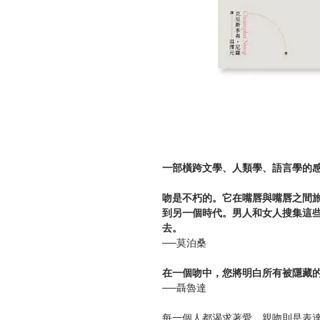
一部橫跨文學、人類學、語言學的
吻是不朽的。它在嘴唇與嘴唇之間
到另一個時代。男人和女人搜集這
去。
──莫泊桑
在一個吻中，您將明白所有被隱藏
──聶魯達
每一個人都渴求著愛，親吻則是表