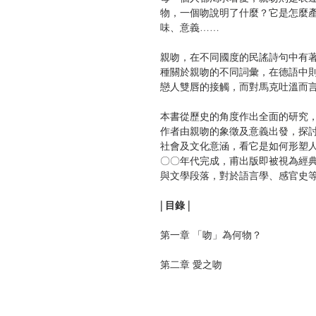
物，一個吻說明了什麼？它是怎麼
味、意義……
親吻，在不同國度的民謠詩句中有
種關於親吻的不同詞彙，在德語中
戀人雙唇的接觸，而對馬克吐溫而
本書從歷史的角度作出全面的研究
作者由親吻的象徵及意義出發，探
社會及文化意涵，看它是如何形塑
〇〇年代完成，甫出版即被視為經
與文學段落，對於語言學、感官史
| 目錄 |
第一章 「吻」為何物？
第二章 愛之吻
第三章 深情之吻