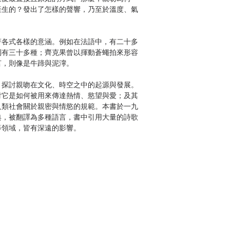
產生的？發出了怎樣的聲響，乃至於溫度、氣
著各式各樣的意涵。例如在法語中，有二十多
則有三十多種；齊克果曾以揮動蒼蠅拍來形容
言，則像是牛蹄與泥濘。
，探討親吻在文化、時空之中的起源與發展。
討它是如何被用來傳達熱情、慾望與愛；及其
人類社會關於親密與情慾的規範。本書於一九
典，被翻譯為多種語言，書中引用大量的詩歌
等領域，皆有深遠的影響。