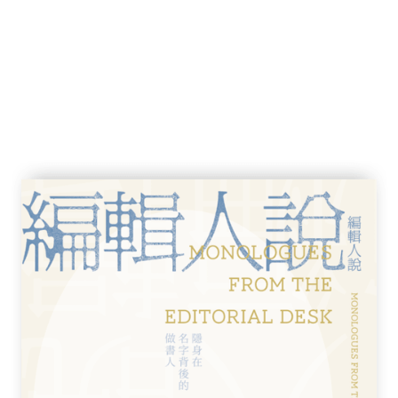
釋亦不盡相同。首先，作者發現猶太教經師僅
敬、告別；羅馬人也將吻分為三類︰友好之
作家估算出二十多種類型之吻，而在德語辭典
。
感，而在感官上的刻畫，正是本書的逗趣之
、愛斯基摩人之間是種習俗，它無疑源自以嗅
互相致敬，如許多馬來部落「聞」與「敬」為
是生命的象徵，也是靈魂的交流。有些動物亦
氣味與味道，母牛舔小牛也是透過鼻、舌辨別
的表達。當然，當戀人欲吸引對方時，塗抹香
被子等私物自然也會沾有特殊味道，令人難以
斯科夫福格德波恩內》中，拉爾斯．伊弗森竟