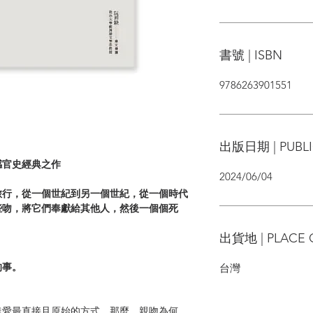
書號 | ISBN
9786263901551
出版日期 | PUBLI
感官史經典之作
2024/06/04
旅行，從一個世紀到另一個世紀，從一個時代
些吻，將它們奉獻給其他人，然後一個個死
出貨地 | PLACE 
的事。
台灣
達愛最直接且原始的方式。那麼，親吻為何