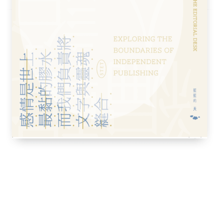
太久的肉。」或許薄荷或口香糖此時可發揮遮
詩歌裡，大都將女性之吻與鮮花、蜂蜜、露
總是開口閉口稱愛人為Honey。
約翰尼斯表示︰「……很像有人拿著蒼蠅拍揮
德語中的誇張比喻︰「親吻聲就像母牛拖著後
語則認為︰「……那聲音就像有人把牛角從牛
家卻覺得那聲音「像在扯貓頭鷹的角羽一
牛、牛角或貓頭鷹角羽聲音的人而言，可能很
性似乎偏愛蓄鬍的男性。德國諺語就說︰「沒
晚禱」；荷蘭女性則認為︰「沒有鬍子的吻，
蘭半島的女子，她們除了要求親吻要有聲音，
鬍鬚的男人，就像親吻一堵泥牆！」不怕吸二
。