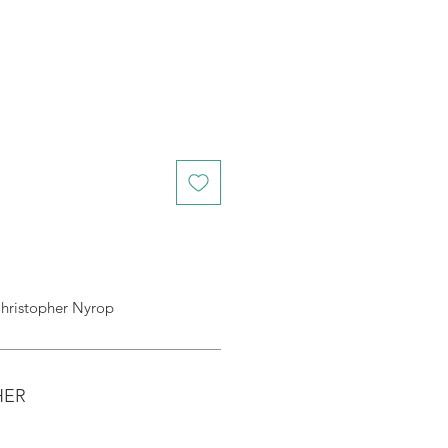
topher Nyrop
HER