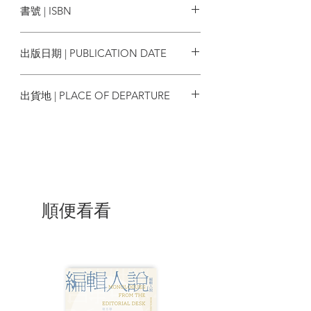
書號 | ISBN
視影片為基礎加以延伸，是所有談論藝術
的書籍中，最發人深省也最具影響力的經
9789861202365
典作品，直到今日，其啟發讀者如何觀看
出版日期 | PUBLICATION DATE
藝術作品的入門地位依然不變。
2010/08/05
約翰．伯格擊中了專業藝評家的神祕
出貨地 | PLACE OF DEPARTURE
要害……他是影像的解放者：一旦我們讓
畫作直接影響我們，我們就能以更好的位
台灣
置做出有意義的判斷。——英國藝術評論
家Peter Fuller
這本書的影響力十分驚人，它開啟了
我們的視野，帶我們進入文化研究的普遍
關注領域。——英國作家兼評論家Geoff
順便看看
Dyer，著有《敘述的方式：約翰．伯格的
作品》(Ways of Telling: The Work of John
Berger)等書
伯格有關視覺藝術最具衝擊性的作
品……這本書對於推廣歷史主義和唯物主
義的藝術研究法而言，是一個重要的里程