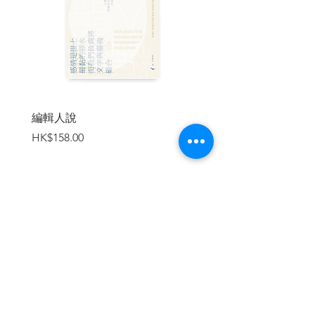
碑，出現在無數書單上。直到今天，《觀
看的方式》依然是談論西方藝術主流傳統
的社會角色，以及意識形態和科技如何薰
陶我們觀看藝術和世界的方式，最簡練又
最具挑戰性的作品之一。——英國里茲
「三一與諸聖大學學院」傳播學院高級講
師Lloyd Spencer
編輯人說
賣書者言
| 作者簡介 |
價格
價格
HK$158.00
HK$188.00
約翰．伯格（John Berger, 1926.11.5-）
，
文化藝術評論家、作家、詩人、劇作家
等，1926年出生於倫敦。1944至1946年結
束服役後，進入倫敦中央藝術學院及切爾
西（Chelsea）藝術學院就學。1948至1955
加入購物車
年開始教授繪畫，並展開終其一生的繪畫
生涯。他的作品曾在倫敦的?登斯坦畫廊、
瑞德弗尼畫廊，以及萊斯特等畫廊展出。
1952年伯格開始替以政治、社會問
題、書刊、電影、戲劇等為主題的《新政