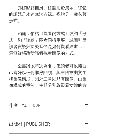
赤裸顯露自身。裸體用於展示。裸體
的詛咒是永遠無法赤裸。裸體是一種衣著
形式。
約翰．伯格《觀看的方式》強調「形
式」和「論點」兩者同樣重要，試圖引發
讀者質疑與探究我們是如何觀看繪畫……
這無疑將改變讀者觀看圖像的方式。
全書雖以章次為名，但讀者可以隨自
己喜好以任何順序閱讀。其中四章由文字
和圖像構成，另外三章則只有圖像。由圖
像構成的章節，主題分別為觀看女體的方
式，以及油畫傳統中的各種矛盾面向，雖
然沒有文字，但它們企圖提出的問題並不
下於有文字的篇章。在這些圖像篇章裡，
作者 | AUTHOR
作者有時不提供任何相關資料，因為擔心
這類資訊可能會分散讀者的注意力，干擾
約翰．伯格 John Berger
出版社 | PUBLISHER
圖像正在傳述的意旨。
麥田出版
本書初版於1972年，以BBC的同名電