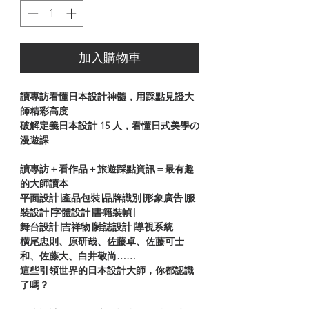
加入購物車
讀專訪看懂日本設計神髓，用踩點見證大
師精彩高度
破解定義日本設計 15 人，看懂日式美學の
漫遊課
讀專訪＋看作品＋旅遊踩點資訊＝最有趣
的大師讀本
平面設計∣產品包裝∣品牌識別∣形象廣告∣服
裝設計∣字體設計∣書籍裝幀∣
舞台設計∣吉祥物∣雜誌設計∣導視系統
橫尾忠則、原研哉、佐藤卓、佐藤可士
和、佐藤大、白井敬尚……
這些引領世界的日本設計大師，你都認識
了嗎？