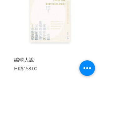
【感官平面大師──永井一正】
他的「LIFE 系列海報」你一定曾在哪
不經意瞥過，海報裡的動物剪影，牠們的
「人眼」注視帶給觀者無限靜謐──「設計
就是貼近萬物，與生命共舞。」
【日本安迪‧沃荷──橫尾忠則】
平平都是拼貼，橫尾忠則的朝陽、櫻
編輯人說
賣書者言
花、海浪、咧著血盆大口的女人為何總能
價格
價格
HK$158.00
HK$188.00
創造出乎意料的效果？奇異純粹的藝術風
格引得各界大師爭相與他合作，包括電影
導演大島渚、舞踏家土方巽、劇作家寺山
修司、《小海女》編劇宮藤官九郎！
【他才夠格設計「草間彌生美術館」
加入購物車
──色部義昭】
以「品牌識別＋標示設計」，打造草
間彌生美術館的最佳引路體驗。2019 年以
大阪地下鐵的企業識別設計獲得日本平面
設計師協會「亀倉雄策賞」──「我的設計