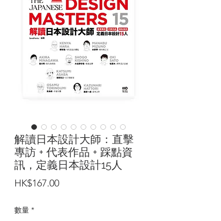
解讀日本設計大師：直擊
專訪 + 代表作品 + 踩點資
訊，定義日本設計15人
價
HK$167.00
格
數量
*