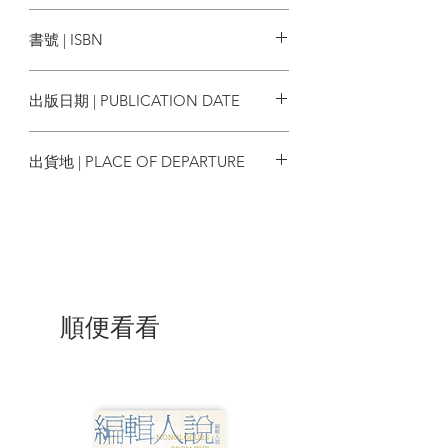
原點
進到全玻璃牆的銀座 Uniqlo 完全透視佐藤
書號 | ISBN
可士和的品牌設計理念；到資生堂東京旗
艦店看佐藤大太空漫遊般的建築奇想；到
9786267466193
小田急線看木住野彰悟的標示設計，如何
出版日期 | PUBLICATION DATE
讓匆忙旅人駐足流連；到蔦屋書店、矢口
書店、東京堂書店、紀伊國屋書店親手翻
2024/06/17
閱字體大師們設計的書籍。
出貨地 | PLACE OF DEPARTURE
▌日系設計一直夯，定義當下的關鍵
台灣
15人
與其買一本千元大部頭，本書用最親
和的方式，帶領大家認識定義當下日本設
計的關鍵15人。從專訪、代表作到踩點資
訊，用最有趣的方式親近大師。書中不只
有你耳熟能詳的橫尾忠則、佐藤可士和、
順便看看
原研哉……更有從平面、產品、品牌識別
到字體、服裝等，引領當下各領域的大
師，例如：國民設計師佐藤卓、熊本熊之
父水野學，羅列他們的發展軌跡、作品歷
程、關鍵詞，並以專訪問出不為人知的關
鍵心法＆獨門奧義。