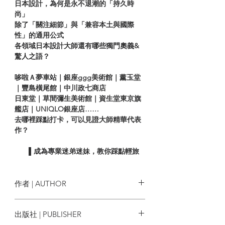
日本設計，為何是永不退潮的「持久時
尚」
除了「關注細節」與「兼容本土與國際
性」的通用公式
各領域日本設計大師還有哪些獨門奧義&
驚人之語？
哆啦Ａ夢車站｜銀座ggg美術館｜薰玉堂
｜豐島橫尾館｜中川政七商店
日東堂｜草間彌生美術館｜資生堂東京旗
艦店｜UNIQLO銀座店……
去哪裡踩點打卡，可以見證大師精華代表
作？
▌成為專業迷弟迷妹，教你踩點輕旅
行遍覽大師名作
到東京國立美術館看永井一正「LIFE
系列海報」；去橫尾忠則美術館見識他更
作者 | AUTHOR
多聞所未聞的多媒材創作；去草間彌生美
術館享受色部義昭的展館動線與標誌設
編者： SendPoints
出版社 | PUBLISHER
計；看佐藤卓設計的松屋百貨磚瓦地下通
道；去銀座 MUJI 感受最完整的原研哉；