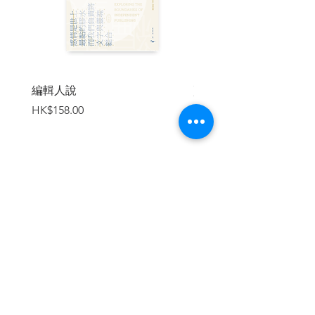
半農半X 的生活實驗 /44
我們是生活設計師 /48
城市，自主革命 一個好薯的革命 /54
共享的城市 /60
結
編輯人說
賣書者言
行動的開始 /62
價格
價格
HK$158.00
HK$188.00
Columns
藝術．Vitalizer / 鄺志傑 設計的法則 /64
本土．Researcher / 陳劍青 農業須以思想
為土壤 /66
大國．Witness / 包記 永遠「保」下去的
加入購物車
「八」 /68
教育．In Person / Caroline Pang 我的3 地
學習體驗 /70
傳媒．Insider / 區家麟 新聞媒體新生態
/72
信仰．Liberator / 禤智偉 被咒詛的大地
/74
繼續瀏覽
投稿．Readers / 走姥 愛上一個不臭的馬