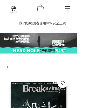
​我們鼓勵讀者使用VPN安全上網