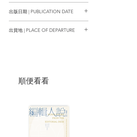
9789888246168
被設計的生活 /4
出版日期 | PUBLICATION DATE
起初，人創造了時鐘
2014/03/01
時間就愈走愈快 /10
出貨地 | PLACE OF DEPARTURE
時空正在壓縮 /12
成長拓闊了世界 /14
香港
然後，人佔領了空間
土地就成了商品 /20
土地的終極壟斷 /22
空間原為了共生 /24
順便看看
後來，人累積了資本
世界為金錢而轉 /30
拼了命累積資本 /32
生命源自能量循環 /34
結果，人的生活都被外判
我們都跌進重重的惡性循環 /38
外判下的地獄輪迴 /40
生活，重新設計