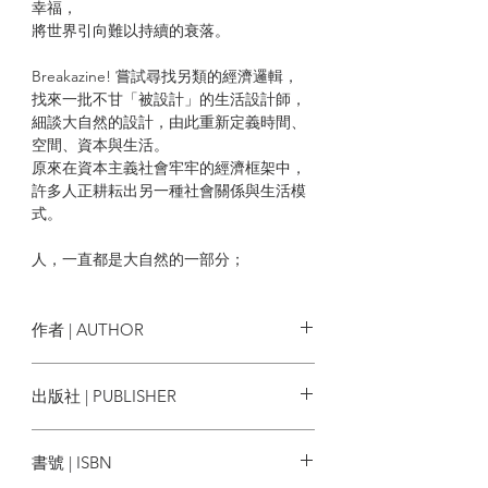
幸福，
將世界引向難以持續的衰落。
Breakazine! 嘗試尋找另類的經濟邏輯，
找來一批不甘「被設計」的生活設計師，
細談大自然的設計，由此重新定義時間、
空間、資本與生活。
原來在資本主義社會牢牢的經濟框架中，
許多人正耕耘出另一種社會關係與生活模
式。
人，一直都是大自然的一部分；
革命，不止佔領中環，也在佔領生活，叫
生活走向持續。
作者 | AUTHOR
| 目錄 |
Breakazine創作團隊
出版社 | PUBLISHER
引子
生後10 件事 /1
突破出版社
死前10 件事 /2
書號 | ISBN
序