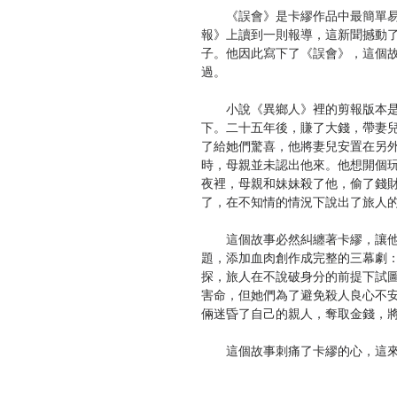
《誤會》是卡繆作品中最簡單易
報》上讀到一則報導，這新聞撼動
子。他因此寫下了《誤會》，這個
過。
小說《異鄉人》裡的剪報版本是
下。二十五年後，賺了大錢，帶妻
了給她們驚喜，他將妻兒安置在另
時，母親並未認出他來。他想開個
夜裡，母親和妹妹殺了他，偷了錢
了，在不知情的情況下說出了旅人
這個故事必然糾纏著卡繆，讓他
題，添加血肉創作成完整的三幕劇
探，旅人在不說破身分的前提下試
害命，但她們為了避免殺人良心不
倆迷昏了自己的親人，奪取金錢，
這個故事刺痛了卡繆的心，這來
為他把母親留在阿爾及爾前往巴黎
子，人生整個觀感都由他與母親的