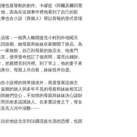
懂也最聳動的創作。卡繆從《阿爾及爾回聲
了他，因為在這個事件裡他看到了自己的影
故事也在小說《異鄉人》裡以剪報的形式登場
這樣：一個男人離開捷克小村到外地闖天
兒回故鄉。她母親和妹妹在家鄉開了旅店。為
外一家旅館，自己到母親的旅店去。他進門
玩笑，便突發奇想訂了個房間，還亮出錢財。
財，把屍體丟到河裡。到了早上，他的妻子來
的身分。母親上吊自殺，妹妹投井自盡。
在小說裡的簡單描述外，再度發展這個主
：返鄉的旅人與多年不見的母親和妹妹相互試
圖與她們交心，不知情的母親與妹妹決心謀財
安而拒絕多認識旅人。在多重誤會之下，母女
將其丟入河中溺斃⋯⋯
自於他從北非到法國流徙生涯的恐懼，也因
的罪咎感。他曾寫到，像自己這樣的一個孩
關係而界定。也因為《誤會》這個故事對卡繆