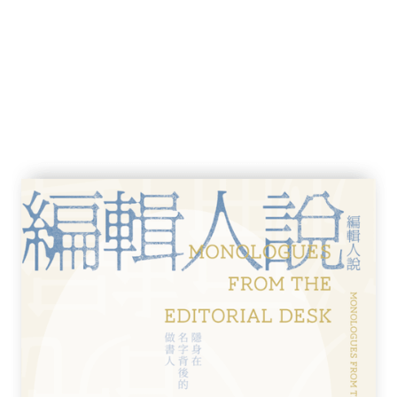
慧瑩）
授）
階段的寫作計畫。從意識到「荒謬」（第一
二階段），直至以「愛」為度量（第三階
戲劇三種不同文類輔以不同文學手法，推敲、
此重疊呼應的主題。三個階段雖看似如線性推
穿荒謬與反抗的核心，每個階段的思想脈絡也
扣。
教和傳統為中心的社會裡，人生大小事皆因
一切交給神或順從天。這樣的世界舒適安穩，
當世間的悲慘與不正義讓人對前述世界秩序產
卡繆所在之二十世紀前中期的西方社會瀰漫著
前所未見的戰爭死傷，基督宗教的世界觀與道