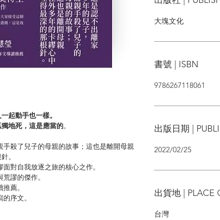
大塊文化
書號 | ISBN
9786267118061
一起動手也一樣。
獨地死，這是應當的
。
出版日期 | PUBLI
親手殺了兒子的母親的故事；這也是離開母親
2022/02/25
根針。
繆面對自我放逐之旅的核心之作。
與荒謬的傑作。
讀推薦。
出貨地 | PLACE 
寫的序文。
台灣