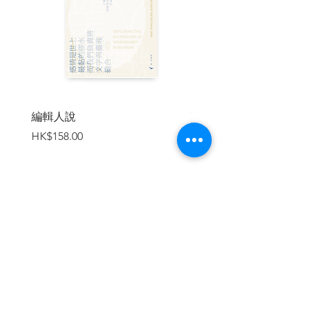
「清新感十足、讓人想到山裡走走、零負
擔的推理小說！」──中國醫藥大學推理研
究社公關「菜民」
目錄
編輯人說
賣書者言
序章
價格
價格
HK$158.00
HK$188.00
第一章 屍體不好丟
第二章 抵達新月山莊
第三章 一股緊張的氛圍
第四章 漂流在溪河的屍體
第五章 不在場證明
第六章 眾人的推理
加入購物車
第七章 雙雄對峙
第八章 砂川警部揭露意外的事實
第九章 凶手受罰
終章