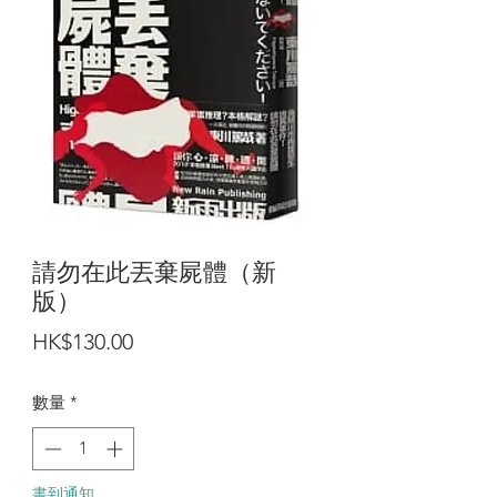
請勿在此丟棄屍體（新
版）
價
HK$130.00
格
數量
*
書到通知