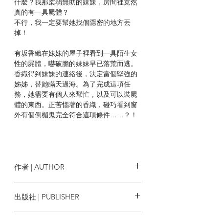
什麼？我那柔弱無助的妹妹，房間裡竟然
真的有一具屍體？
不行，我一定要幫她找個隱密的地方丟
掉！
有坂香織在妹妹的屋子裡看到一具陌生女
性的屍體，嚇破膽的妹妹早已落荒而逃。
香織得到妹妹的連絡後，決定當個堅強的
姊姊，替她瞞天過海。為了完成這項任
務，她需要有個人來幫忙，以及可以裝屍
體的東西。正苦惱著的香織，碰巧看到窗
外有個倒楣鬼完全符合這項條件……？！
名家推薦
作者 | AUTHOR
「史上最惡搞的推理小說！詼諧、幽默、
風趣，充滿動態感的逼真畫面、穿透心脾
東川篤哉
出版社 | PUBLISHER
的清新風格，令人身心舒暢。」──暨南大
學推理研究社顧問 余小芳
新雨