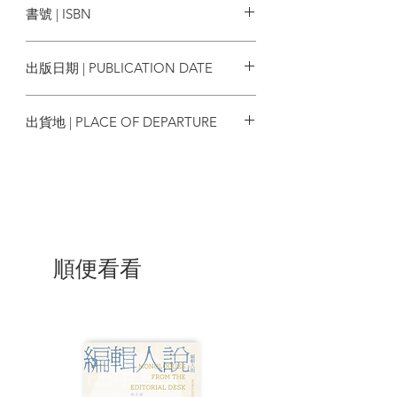
書號 | ISBN
「加入獨特幽默感的懸疑佳作！」──推理
作家 林斯諺
9789862272671
出版日期 | PUBLICATION DATE
「請勿在用餐時間閱讀這本作品，你可能
會噎到、噴飯，並笑得在地上打滾大喊
2019/10/23
著：『東川先生，您實在太有喜感
出貨地 | PLACE OF DEPARTURE
了！』」──知名部落客 Heero
台灣
「『現在忙著運送屍體的，大概只有我們
了吧！』日常風景中充滿超脫常理的對
話，一齣幽默荒謬的笑鬧劇，卻包含了完
整而精妙的詭計！脫力系笨蛋推理五顆星
推薦。」──ＭＬＲ推理文學研究會成員
可可
順便看看
「一連串的謎團居然可以透過一個簡單的
概念做收攏，也難怪《請勿在此丟棄屍
體》得以獲選2010原書房『本格ミステリ•
ベスト10』。」──ＭＬＲ推理文學研究會
成員 心戒