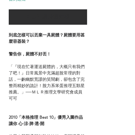
可以訂購時通知我
到底怎樣可以丟棄一具屍體？屍體要用甚
麼容器裝？
警告你，屍體不好丟！
「『現在忙著運送屍體的，大概只有我們
了吧！』日常風景中充滿超脫常理的對
話，一齣幽默荒謬的笑鬧劇，卻包含了完
整而精妙的詭計！脫力系笨蛋推理五顆星
推薦。」──ＭＬＲ推理文學研究會成員
可可
2010「本格推理 Best 10」優秀入圍作品
讓你 心‧涼‧脾‧透‧開