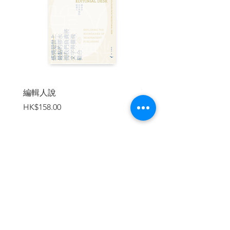
先入學的學校、為草裙舞去汙名化以發揚
本土文化及傳統歌謠、環境保護的社運現
場可見到夏威夷語言文化課程進駐開
課……種種勤奮耕耘為現今夏威夷語的復
興鋪路。
🗯對其他民族來說，語言復振和民族自決
攜手並進，但粵語情況卻相反──
近年的社會運動使北京當局對「撐粵語」
編輯人說
賣書者言
人士日益猜疑，視之為隱性的分離主義
價格
價格
HK$158.00
HK$188.00
者。
粵語使用者未來可能會落入類似於早期威
爾斯語使用者的處境，被迫得在最後關頭
放手一搏。
這三種語言的命運，以及使用並努力保存
加入購物車
語言、文化的那些人的故事，關乎所有的
人。
某些語言的存續現今受到威脅，某些語言
未來有一天可能瀕危。語言多樣性流失可
能日漸嚴重；
這些語言承載的想法、概念、發明、藝