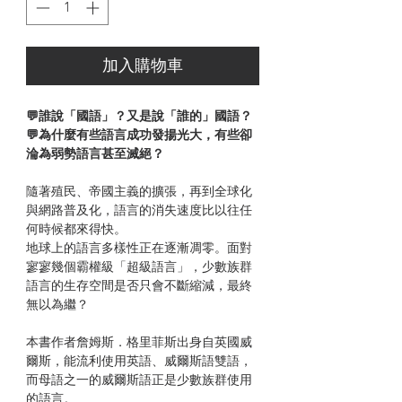
加入購物車
💬誰說「國語」？又是說「誰的」國語？
💬為什麼有些語言成功發揚光大，有些卻
淪為弱勢語言甚至滅絕？
隨著殖民、帝國主義的擴張，再到全球化
與網路普及化，語言的消失速度比以往任
何時候都來得快。
地球上的語言多樣性正在逐漸凋零。面對
寥寥幾個霸權級「超級語言」，少數族群
語言的生存空間是否只會不斷縮減，最終
無以為繼？
本書作者詹姆斯．格里菲斯出身自英國威
爾斯，能流利使用英語、威爾斯語雙語，
而母語之一的威爾斯語正是少數族群使用
的語言。