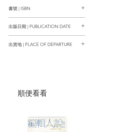
臉譜
作者會帶讀者看到──
書號 | ISBN
🗯中世紀起便由英格蘭統治的威爾斯，面
9786263153608
臨工業化後大量英格蘭人移入、英語霸權
出版日期 | PUBLICATION DATE
抬頭，
陸續出現對抗倫敦當局的團體，舉凡公民
2023/08/31
不服從（收到僅有英語說明的繳費單，拒
出貨地 | PLACE OF DEPARTURE
絕繳納政府規費）、
推動修法（運動人士於法庭堅持以威爾斯
台灣
語應答，最終促成修法：威爾斯地區庭審
可擇一使用英語或威爾斯語），以及教育
改革（推廣基礎教育採納全威爾斯語校園
環境）等措施，皆致力於捍衛威爾斯文
化。
順便看看
🗯本書三種少數族群語言中，以夏威夷語
母語人士最稀少，加上長期遭邊緣化，語
言易危情況嚴峻。但夏威夷語存續至今仍
有其重要、可觀之處：歷經數十年殖民壓
迫及政府漠視，地方人士付出許多心血保
衛夏威夷語，例如創辦基金支應原住民優