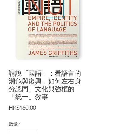
請說「國語」：看語言的
瀕危與復興，如何左右身
分認同、文化與強權的
「統一」敘事
價
HK$160.00
格
數量
*