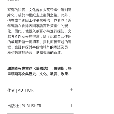
家鄉的語言、文化曾在大英帝國中遭到邊
緣化，後於20世紀走上復興之路。此外，
他在成年後因工作長居香港，亦看見了近
年粵語在香港因國家語言政策產生的變
化。因此，他投入數百小時進行採訪、文
獻考查以及報導撰寫，除了記錄自己使用
的威爾斯語一度凋零、掙扎而後奮起的過
程，也延伸探討半個地球外的粵語及另一
種少數族群語言：夏威夷語的命運。
繼調查報導前作《牆國誌》，詹姆斯．格
里菲斯再次集歷史、文化、教育、政策、
國情於一書，
藉由深度跨國調查威爾斯語、夏威夷語與
粵語三種受壓迫語言的今昔與興衰，
作者 | AUTHOR
直探當代官方語言與少數群體語言的拉鋸
與角力，人們的生命經驗又如何受其左
詹姆斯．格里菲斯
James Griffiths
出版社 | PUBLISHER
右？