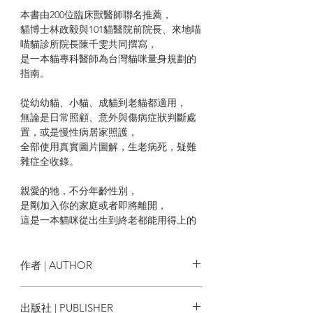
本書由200位臨床獸醫師聯名推薦，
貓博士林政毅與101貓醫院前院長、來地喵
喵貓診所院長陳千雯共同撰寫，
是一本貓專科醫師為台灣貓咪量身規劃的
指南。
從幼幼貓、小貓、成貓到老貓都適用，
無論是日常照顧、意外與傷病症狀判斷處
置，或是慢性病居家照護，
全部使用真實圖片圖解，生老病死，疑難
雜症全收錄。
親愛的牠，不分年齡性別，
是剛加入你的家庭或者即將離開，
這是一本貓咪從出生到終老都能用得上的
書。
| 本書特色 |
作者 | AUTHOR
1.貓博士傾囊相授！200位獸醫師聯名推
林政毅, 陳千雯
出版社 | PUBLISHER
薦。