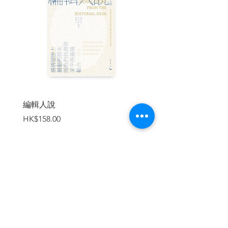
E 迎接第二隻貓
Part3 貓咪營養學
A 貓咪基本的營養需求
B 各階段貓咪的營養需求
C 營養品
Part4 保健及就診
A 貓友善醫院
B 貓咪的醫病關係
編輯人說
賣書者言
C 看診前的準備
價格
價格
HK$158.00
HK$188.00
D 施打預防針
E 貓咪基本健檢
F 貓咪深入健檢
G 醫療糾紛
Part5 貓咪的終身大事
加入購物車
A 貓咪的繁殖
B 貓咪的繁殖障礙
C 貓咪優生學
D 孤兒小貓的人工撫育
E 新生仔貓死亡症侯群