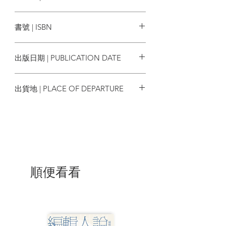
2.母貓接生、幼貓養育、成貓照顧、病貓
麥浩斯
護理、老貓安養等，疑難雜症全收錄。
書號 | ISBN
3.日常照顧與特殊醫病照顧全圖解，簡單
判斷、了解疾病不求人。
9786267558669
出版日期 | PUBLICATION DATE
| 目錄 |
2025/01/19
part1 認識貓咪
出貨地 | PLACE OF DEPARTURE
A 貓的中國史
B 貓的身體構造
台灣
C 貓的感器
D 貓的肢體語言
E 認識緊迫
F 貓品種的疾病好發性
G 貓的血型
順便看看
part2 歡迎新成員
A 養貓前的準備
B 如何挑選一隻貓
C 新進貓咪的照顧
D 貓咪生活需知