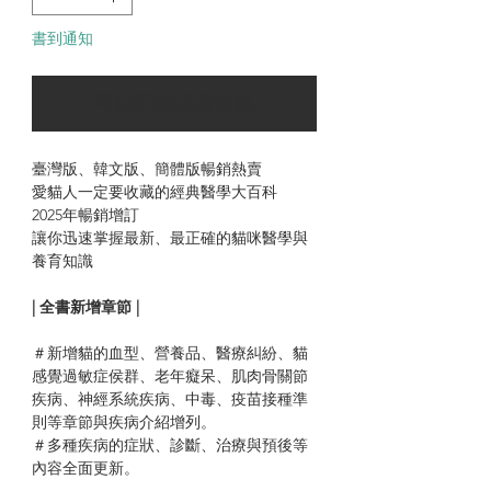
書到通知
可以訂購時通知我
臺灣版、韓文版、簡體版暢銷熱賣
愛貓人一定要收藏的經典醫學大百科
2025年暢銷增訂
讓你迅速掌握最新、最正確的貓咪醫學與
養育知識
| 全書新增章節 |
＃新增貓的血型、營養品、醫療糾紛、貓
感覺過敏症侯群、老年癡呆、肌肉骨關節
疾病、神經系統疾病、中毒、疫苗接種準
則等章節與疾病介紹增列。
＃多種疾病的症狀、診斷、治療與預後等
內容全面更新。