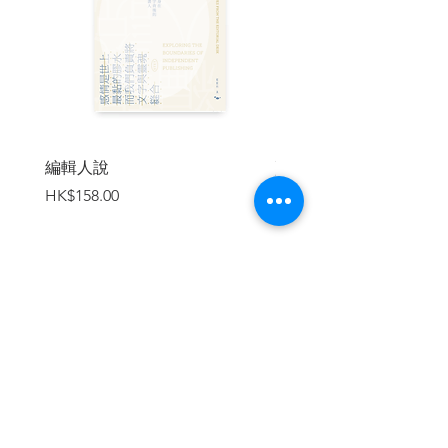
各界推薦
「附有精美插圖的歷史，一本對愛貓
者來說最完美的閱讀內容。」——《衛
報》（The Guardian）
「《貓的世界史》集合了一系列經典
編輯人說
賣書者言
且迷人的圖像，並由凱薩琳．羅傑斯優雅
價格
價格
HK$158.00
HK$188.00
地總結了人類對家貓的看法和思考。這是
一部深刻而博學的作品。」——《獨立
報》（The Independent）
「作者表示，人們對貓的著迷之處在
於他們所展現的多樣形象：凶猛、獨立、
加入購物車
家居、陰森、優雅、親密。」——《教會
時報》（Church Times）
| 目錄 |