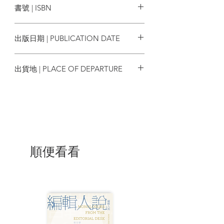
書號 | ISBN
數網路迷因的主角。然而中世紀卻是貓咪
的黑暗時代，因其敏銳的感官和超然的習
9786267375457
性被視為魔鬼的僕人，和女巫一起被燒死
出版日期 | PUBLICATION DATE
在死刑柱上。
2024/02/17
隨著時間推進至十七世紀，貓咪的地
出貨地 | PLACE OF DEPARTURE
位轉變成優雅如貴族的象徵，在家庭、沙
龍裡，以及詩人、畫家的創作中占有一席
台灣
之地。十九世紀開始，貓咪開始被描繪為
女性的象徵與強調為女性的氣質，愛貓人
士更是組織起系統性的培育以及舉辦貓
展。
四千年後，貓咪仍舊令人著迷。書中
順便看看
插圖與凱薩琳的爬梳了貓咪在不同時代的
多元樣貌：從甜美到凶猛，可愛到獨立，
陰森到優雅，更配有年表，成為最適合貓
奴與歷史愛好者的貓文化大全！
＊隨書附贈占領世界的貓貓圖鑑貼紙
＊