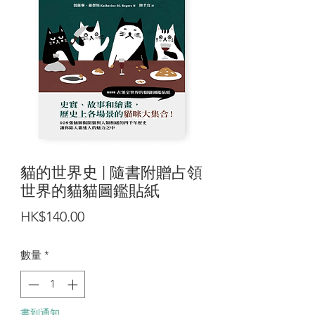
貓的世界史 | 隨書附贈占領
世界的貓貓圖鑑貼紙
價
HK$140.00
格
數量
*
書到通知