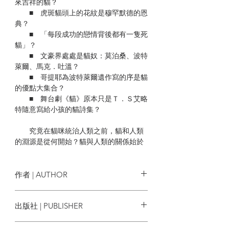
來吉祥的貓？
■ 虎斑貓頭上的花紋是穆罕默德的恩
典？
■ 「每段成功的戀情背後都有一隻死
貓」？
■ 文豪界處處是貓奴：莫泊桑、波特
萊爾、馬克．吐溫？
■ 哥提耶為波特萊爾遺作寫的序是貓
的優點大集合？
■ 舞台劇《貓》原本只是Ｔ．Ｓ艾略
特隨意寫給小孩的貓詩集？
究竟在貓咪統治人類之前，貓和人類
的淵源是從何開始？貓與人類的關係始於
四千年前，作者凱薩琳透過繪畫呈現貓的
歷史定位與文化意涵，並深入挖掘貓的迷
人之處，何以承載人類對其各種迥異的投
作者 | AUTHOR
射與象徵。
凱薩琳．羅傑斯 Katharine M. Rogers
出版社 | PUBLISHER
野貓最初被古埃及人馴化後，數個世
紀以來都被看作實用的捕鼠工具，之後逐
堡壘文化
漸被接納為迷人可親的寵物，現在更是無