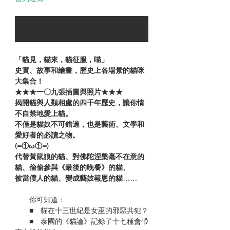
可以訂購時通知我
「貓見，貓來，貓征服，喵」
史實、故事和繪畫，歷史上各場景的貓咪
大集合！
★★★一〇九張插圖與照片★★★
揭開貓與人類相處的四千年歷史，讓你情
不自禁地愛上貓。
不僅是貓奴不可錯過，也是藝術、文學和
愛好者的必讀之物。
(=①ω①=)
代替黃鼠狼的貓、對佛陀涅槃毫不在意的
貓、偷偷參與《最後的晚餐》的貓、
被當僕人的貓、變成藝妓報恩的貓……
你可知道：
■ 貓在十三世紀是女巫的邪惡共犯？
■ 泰國的《貓論》記錄了十七種會帶