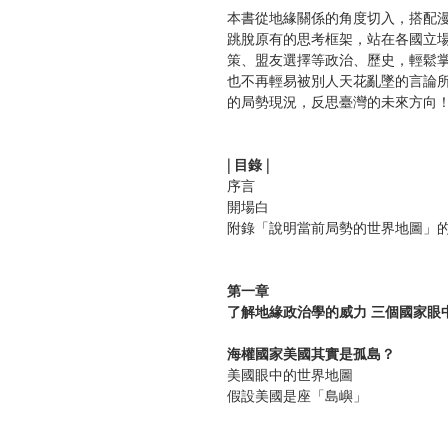
本書從地緣關係的角度切入，搭配
跳脫原有的思考框架，站在各國立
策、盟友選擇等政治、歷史，輕鬆
也不再輕易被別人天花亂墜的言論
的局勢現況，反思臺灣的未來方向
| 目錄 |
序言
開場白
附錄「說明當前局勢的世界地圖」
第一章
了解地緣政治學的威力 三個國家眼
海權國家美國其實是孤島？
美國眼中的世界地圖
假設美國是座「島嶼」
勇敢的拓荒者——美國人
稱霸海洋者便能稱霸世界