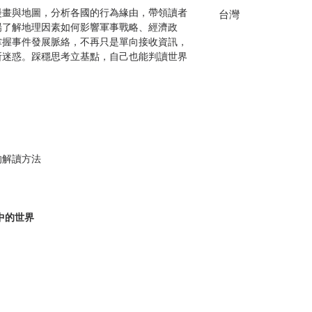
漫畫與地圖，分析各國的行為緣由，帶領讀者
台灣
場了解地理因素如何影響軍事戰略、經濟政
掌握事件發展脈絡，不再只是單向接收資訊，
所迷惑。踩穩思考立基點，自己也能判讀世界
！
的解讀方法
中的世界