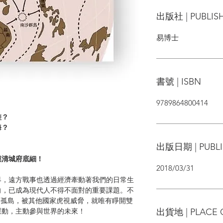
出版社 | PUBLIS
易博士
書號 | ISBN
9789864800414
差？
海？
出版日期 | PUBLI
摸清城府底細！
2018/03/31
界，遠方戰事也透過經濟牽動著我們的日常生
向，已成為現代人不得不面對的重要課題。不
中孤島，被其他國家虎視威脅，就唯有睜開雙
出貨地 | PLACE 
謀動，主動參與世界的未來！