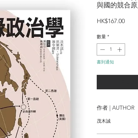
與國的競合原
價
HK$167.00
格
數量
*
書到通知
可以訂
作者 | AUTHOR
茂木誠