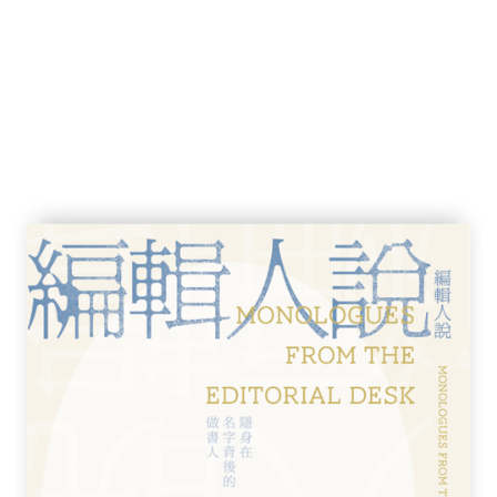
眼中的世界
面腹背受敵
中國
結構
列嶼主權的理由