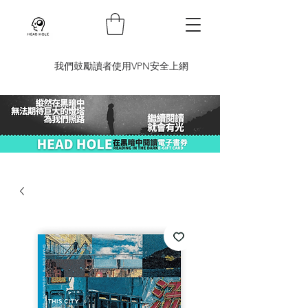
​我們鼓勵讀者使用VPN安全上網