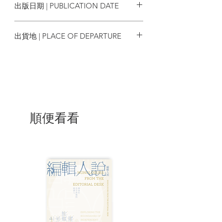
出版日期 | PUBLICATION DATE
Week 6 星光大道｜沒有星光的海濱長廊
Week 7 沙田｜學做香港人
2025/07
出貨地 | PLACE OF DEPARTURE
Ⓑ 建築與棲居
Week 8 加多利山｜包浩斯式白屋
香港
Week 9 華富邨｜平民豪宅之外
Week 10 中環歷史建築羣｜物質文化遺產
Week 11 赤柱｜不只歐陸風情
Week 12 美孚新邨｜早期的大型屋苑
Week 13 深水埗｜濁水深流
順便看看
Ⓒ 公共空間
Week 14 維多利亞公園｜城市之肺
Week 15 二陂坊遊樂場｜21 世紀的遊戲地
景
Week 16 香港墳場｜死亡與不朽
Week 17 卑路乍灣海濱長廊｜回想西環碼
頭
Week 18 荃灣｜沒有地面的社區
Ⓓ 日常與記憶