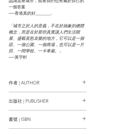
認識這座城市，或者我們也有屬於自己的
一個答案
──香港真的好_______。
「城市之於人的意義，不在於抽象的總體
概念，而是在於那些真實讓人們生活開
展、盛載喜怒哀樂的地方，它可以是一個
區、一個公園、一個商場，也可以是一片
田、一間學校、一卡車廂。」
──黃宇軒
| 目錄 |
自序 散步之餘
作者 | AUTHOR
Week 1 出發之前，第一星期 香港真係好
_______
黃宇軒 Sampson Wong
出版社 | PUBLISHER
Ⓐ 形象
突破出版社
Week 2 山頂｜最標準角度
書號 | ISBN
Week 3 機場｜赤鱲角的地方感
Week 4 中環｜矛盾的魅力
9789888562848
Week 5 旺角｜在西洋菜南街共舞