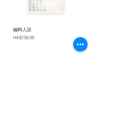
Week 19 灣仔利東街｜囍帖街的啟發
Week 20 灣仔｜從北面走到南邊
Week 21 西環｜每當變幻時
Week 22 觀塘｜衛星城市的劇變
Week 23 尖東｜不再紙醉金迷
編輯人說
賣書者言
Week 24 九龍塘｜花園城市想像
價格
價格
HK$158.00
HK$188.00
Ⓔ 文化
Week 25 富德樓｜垂直藝術村
Week 26 百老匯電影中心｜另一種戲院
Week 27 西九文化區｜也是城市中的公園
Week 28 重慶大廈｜可親的世界中心
加入購物車
Week 29 上環太平山街｜社區的魅力
Week 30 獨立書店｜大家的第三空間
Week 31 太古城及太古坊｜公共藝術樂園
Ⓕ 消費
Week 32 旺角「商場」｜MK 式生活廣告
雜誌
繼續瀏覽
Week 33 大美督燒烤場｜BBQ 文化
Week 34 太安樓｜也有夜市