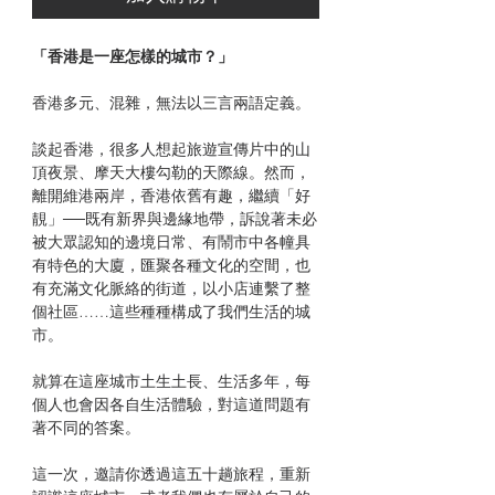
「香港是一座怎樣的城市？」
香港多元、混雜，無法以三言兩語定義。
談起香港，很多人想起旅遊宣傳片中的山
頂夜景、摩天大樓勾勒的天際線。然而，
離開維港兩岸，香港依舊有趣，繼續「好
靚」──既有新界與邊緣地帶，訴說著未必
被大眾認知的邊境日常、有鬧市中各幢具
有特色的大廈，匯聚各種文化的空間，也
有充滿文化脈絡的街道，以小店連繫了整
個社區……這些種種構成了我們生活的城
市。
就算在這座城市土生土長、生活多年，每
個人也會因各自生活體驗，對這道問題有
著不同的答案。
這一次，邀請你透過這五十趟旅程，重新