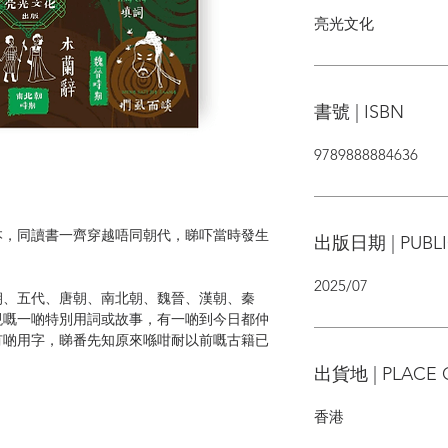
亮光文化
書號 | ISBN
9789888884636
本，同讀書一齊穿越唔同朝代，睇吓當時發生
出版日期 | PUBLI
2025/07
朝、五代、唐朝、南北朝、魏晉、漢朝、秦
現嘅一啲特別用詞或故事，有一啲到今日都仲
有啲用字，睇番先知原來喺咁耐以前嘅古籍已
出貨地 | PLACE 
香港