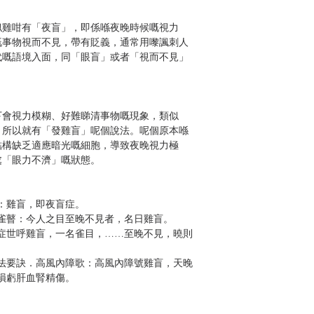
似雞咁有「夜盲」，即係喺夜晚時候嘅視力
嘅事物視而不見，帶有貶義，通常用嚟諷刺人
代嘅語境入面，同「眼盲」或者「視而不見」
下會視力模糊、好難睇清事物嘅現象，類似
，所以就有「發雞盲」呢個說法。呢個原本喺
結構缺乏適應暗光嘅細胞，導致夜晚視力極
處「眼力不濟」嘅狀態。
：雞盲，即夜盲症。
雀瞽：今人之目至晚不見者，名日雞盲。
症世呼雞盲，一名雀目，……至晚不見，曉則
法要訣．高風內障歌：高風內障號雞盲，天晚
損虧肝血腎精傷。
選》石達開獻計裝雞盲：她不相信李小三真的