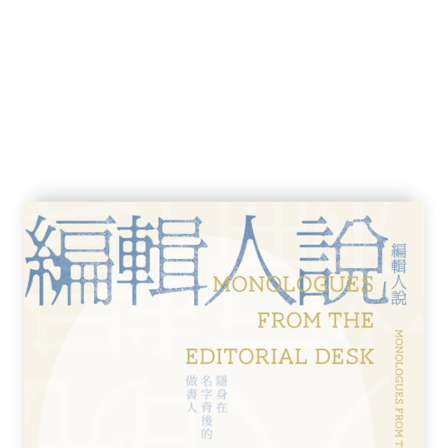
夯不浪當/亨八冷打」、苗語banglang官話、蒙
咸巴卵」，又或者係一啲土著（農民）、疍家人（漁
詞）等有關。
有嘅生動表達，體現出粵語嘅靈活性同歷史層
但係佢喺日常生活中仍然好活躍被人使用，就
造力。
.com/CantoneseMuseum/
.blogspot.com/