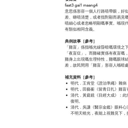
faat3 gai1 maang4
意思係形容一個人行路唔帶眼，好
差、睇唔清楚，或者指對顯而易見
唔細心或者忽略明顯嘅事實。喺現
有類似相同含義。
典例故事［參考］
「雞盲」係指喺光線昏暗嘅環境之
「夜盲症」。而雞確實係有夜盲嘅
雞身上出現嘅生理特性，雞嘅眼球
差，故民間用「雞盲」形容人喺暗
補充資料［參考］
明代．王肯堂《證治準繩》雜病
明代，田藝蘅《留青日扎》雞盲
清代．黃庭鏡《目經大成》：此
復明。
清代．吳謙《醫宗金鑑》眼科心
不明天曉光，夜能上視難見下，
近代．軼名《太平天國故事歌謠
患了雞盲症。