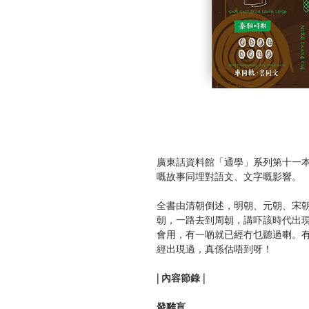
廣東話資料館「通學」系列第十一
嘅故事同埋對語文、文字嘅影響。
全書由清朝倒述，明朝、元朝、宋
朝，一路去到周朝，講吓該時代出
會用，有一啲就已經冇乜聽過喇。
經出現過，真係估唔到呀！
| 內容節錄 |
發雞盲