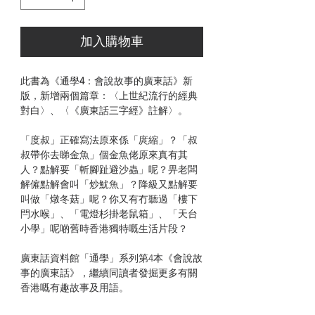
加入購物車
此書為《通學
4
：會說故事的廣東話》新
版，新增兩個篇章：〈上世紀流行的經典
對白〉、〈《廣東話三字經》註解〉。
「度叔」正確寫法原來係「庹縮」？「叔
叔帶你去睇金魚」個金魚佬原來真有其
人？點解要「斬腳趾避沙蟲」呢？畀老闆
解僱點解會叫「炒魷魚」？降級又點解要
叫做「燉冬菇」呢？你又有冇聽過「樓下
閂水喉」、「電燈杉掛老鼠箱」、「天台
小學」呢啲舊時香港獨特嘅生活片段？
廣東話資料館「通學」系列第4本《會說故
事的廣東話》，繼續同讀者發掘更多有關
香港嘅有趣故事及用語。