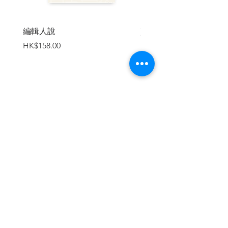
編輯人說
賣書者言
價格
價格
HK$158.00
HK$188.00
加入購物車
繼續瀏覽