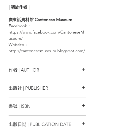
| 關於作者 |
廣東話資料館 Cantonese Museum
Facebook：
https://www.facebook.com/CantoneseM
useum/
Website：
http://cantonesemuseum.blogspot.com/
作者 | AUTHOR
廣東話資料館 Cantonese Museum
出版社 | PUBLISHER
亮光文化
書號 | ISBN
9789888820115
出版日期 | PUBLICATION DATE