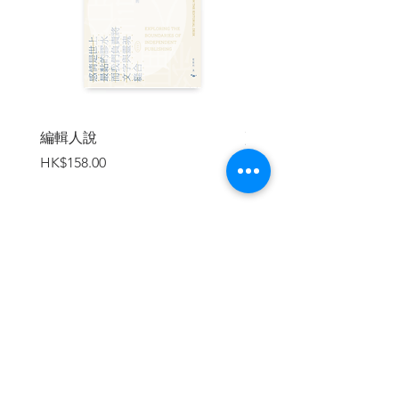
通貨膨脹是好事嗎？
為何要回歸金本位制度？
黃金代表誠信
黃金值多少？
美元與黃金兌換率
美鈔的教訓
黑市的測試
編輯人說
賣書者言
如何回歸金本位？
價格
價格
HK$158.00
HK$188.00
通貨膨脹者的謬誤
「選擇性」信用管制
信用必須限量管制嗎？
貨幣與貨物
大騙局
寬鬆貨幣=通貨膨脹
加入購物車
成本推升的通貨膨脹
相互衝突的目標
「管理型」通貨膨脹
寬鬆貨幣，有其極限
可有「緩慢的」通貨膨脹？
如何消除債務？
成本─價格壓縮