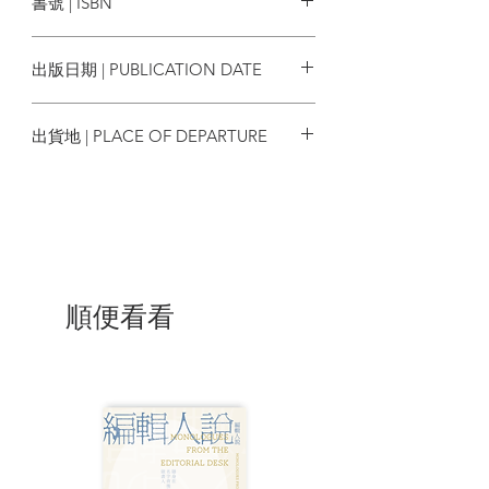
書號 | ISBN
結果而已，只是一般媒體常常將兩者混為
一談。想要了解通膨對於總體經濟的各種
9786267195031
效應，了解「通膨和貨幣的經濟學」，本
出版日期 | PUBLICATION DATE
書是最佳的參考書籍。
2022/10/08
| 目錄 |
出貨地 | PLACE OF DEPARTURE
推薦序 都是貨幣過多惹的禍 吳惠林
台灣
第二版前言
前言
何謂「通貨膨脹」
通貨膨脹的要件
有關通貨膨脹常見的謬誤
順便看看
二十年期間的紀錄
錯誤的對策：物價管制
通貨膨脹的對策
通貨膨脹的兩個面向
何謂「貨幣管理」
黃金跟著自由走
都是紙鈔惹的禍
通貨膨脹與高「成本」