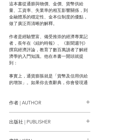
這本書從通膨與物價、金價、貨幣供給
量、工資率、失業率的相互影響關係，到
金融體系的穩定性、金本位制度的優點，
做了廣泛而清晰的解釋。
作者是經驗豐富、備受推崇的經濟專業記
者，長年在《紐約時報》、《新聞週刊》
撰寫經濟評論，教育了數百萬讀者了解經
濟學的入門知識。他在本書一開頭就提
到：
事實上，通貨膨脹就是「貨幣及信用供給
的增加」。如果你去查辭典，你會發現通
貨膨脹的第一個定義是：「一國
貨幣
（currency）不適當地擴張或增加，特別
是以發行無法兌換回金銀幣的紙幣形式來
作者 | AUTHOR
增加。」而第二個定義才是：「肇因於紙
鈔或是銀行信用不適當的擴張，所導致的
亨利‧赫茲利特 Henry Hazlitt
出版社 | PUBLISHER
物價大幅上漲。」
經濟新潮社
所以，「物價上漲」只是通貨膨脹的一個