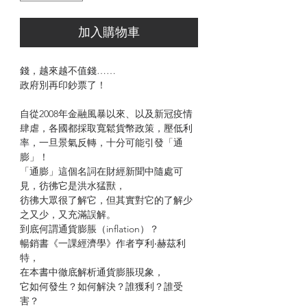
加入購物車
錢，越來越不值錢……
政府別再印鈔票了！
自從2008年金融風暴以來、以及新冠疫情
肆虐，各國都採取寬鬆貨幣政策，壓低利
率，一旦景氣反轉，十分可能引發「通
膨」！
「通膨」這個名詞在財經新聞中隨處可
見，彷彿它是洪水猛獸，
彷彿大眾很了解它，但其實對它的了解少
之又少，又充滿誤解。
到底何謂通貨膨脹（inflation）？
暢銷書《一課經濟學》作者亨利‧赫茲利
特，
在本書中徹底解析通貨膨脹現象，
它如何發生？如何解決？誰獲利？誰受
害？