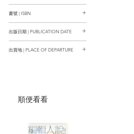
天下雜誌
書號 | ISBN
目錄
9789863985129
推薦序一：直視傷口才能真正治癒 神奇海
出版日期 | PUBLICATION DATE
獅(李博研)
推薦序二：擺渡到「因能而愛」的另一岸
2020/02/24
蔡淇華
出貨地 | PLACE OF DEPARTURE
推薦序三：有眼的就該看 盧建彰
自序 ：那些該見證卻被遺忘的殘酷
台灣
1.成為奧斯威辛的見證
只想趕快回去過「正常人的生活」
「我的母親走進了毒氣室」
法律無法完成的工作，必須由我們繼續
順便看看
2.三個男孩與一間被遺忘的集中營
記住，重述，才能持續進行
在歷史上消失的一千七百位猶太人
我們的家鄉也有集中營？
即使骯髒，也得忍痛揭開