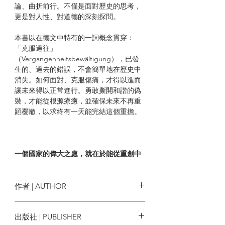
論、曲折前行。不僅是面對歷史的思考，
更是對人性、對道德的深刻探問。
本書以在德文中特有的一詞概念貫穿：
「克服過往」
（Vergangenheitsbewältigung），已發
生的、過去的錯誤，不會簡單地在歷史中
消失。如何面對、克服傷痛，才得以進而
讓未來得以正常進行。勇敢撕開和諧的偽
裝，才能從根源療癒，並確保未來不再重
蹈覆轍，以求終有一天能完結這個重擔。
一個國家的偉大之處，就在於能從重創中
站起來，不只是經濟或政治上的重生，更
必須在精神及文化上學會哀悼，癒合不可
能癒合之創傷。
作者 | AUTHOR
蔡慶樺
出版社 | PUBLISHER