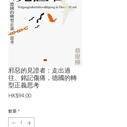
邪惡的見證者：走出過
往、銘記傷痛，德國的轉
型正義思考
價
HK$94.00
格
數量
*