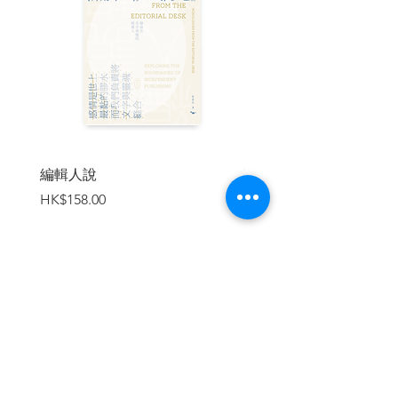
3.他不曾別過頭去：那些走過納粹時代的
學者們
研究院也要「雅利安化」
誰才應該感到遺憾？
一個被放逐的學者
拒絕成為歷史共犯
4.跨越三百年的世代之聲：長者的圖書館
編輯人說
賣書者言
跨越世紀的小人物
價格
價格
HK$158.00
HK$188.00
被全世界最冷峻的牆隔開
一夕封閉的邊界
與自己的國家奮戰
留下倖存者的聲音
5.「讓我們的男人回來！」
加入購物車
怒吼的女人
守護我們珍惜的一切
這是反抗，也是革命
6.如何可能抗拒對德國文化的愛？