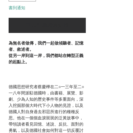
書到通知
可以訂購時通知我
為無名者做傳，我們一起做傾聽者、記憶
者、敘述者。
從另一岸到這一岸，我們都站在轉型正義
的起點上。
德國思想研究者蔡慶樺在二○一三年至二○
一八年間派駐德國時，由書籍、展覽、影
劇、少為人知的歷史事件等多重面向，深
入挖掘那個大時代下小人物的見證，以及
德國人對自身過去邪惡所進行的種種反
思。他在一個個血淚斑斑的泛黃故事中，
帶領讀者看見回憶、述說、反抗、面對的
勇氣，以及德國社會如何對這一切反覆討