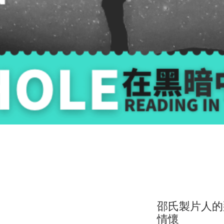
邵氏製片人的
情懷