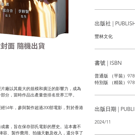
出版社 | PUBLIS
豐林文化
書號 | ISBN
普通版 （平裝）9789
特別版 （精裝）97898
製片廠以其龐大的規模和廣泛的影響力，成為
一部分，當時作品出產量曾排名世界三甲。
經54年，參與製作超過200部電影，對於香港
出版日期 | PUBLI
2024/11
錄成書，旨在保存邵氏電影的歷史。這本書不
員陣容、製作費用、拍攝天數及收入，還分享了