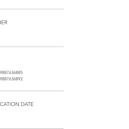
HER
887636885
87636892
CATION DATE