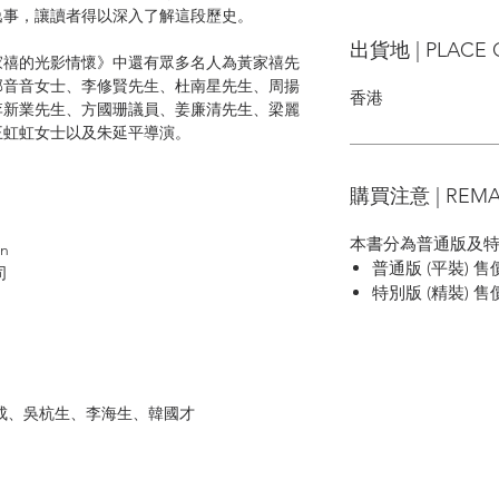
逸事，讓讀者得以深入了解這段歷史。
出貨地 | PLACE 
家禧的光影情懷》中還有眾多名人為黃家禧先
邵音音女士、李修賢先生、杜南星先生、周揚
香港
李新業先生、方國珊議員、姜廉清先生、梁麗
王虹虹女士以及朱延平導演。
購買注意 | REMA
本書分為普通版及
in
普通版 (平裝) 售價
司
特別版 (精裝) 售
成、吳杭生、李海生、韓國才