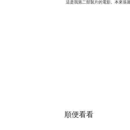
這是我第二部製片的電影。本來張
後，劉師傅之電影製作便由我插手
由於劉師傅之電影以武打為主，他要
他導演約在40至60天之內完成〕
地控制其預算開支。劉師傅的成功
致之，所以他拍戲必然維護他的武
時眾多日薪演員中酬金最高，開支
省費用也是在這方面。
例如武師當時日薪是120元，一個
演員代替，但一個賣錢的導演為維
要求仍要用該武師做睡屍。這個做
靠製片，視乎製片如何跟導演周旋
劉師傅是一個講義氣的武人，在這
了「欲擒先縱」、「以義氣博義氣
《少林三十六房》片由77年2月開拍
順便看看
過十萬呎〔一般電影都只用約四萬呎
多，主角劉家輝常常打到筋疲力盡。電