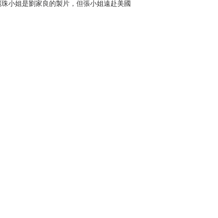
麗珠小姐是劉家良的製片，但張小姐遠赴美國
。
求甚高，所以拍攝天數一般是90天以上〔其
，武師用量甚多，公司自然希望按實際情況合理
在於武打方面，賴他武師的班底為他搏命有以
師。武師拍戲是以日薪計算，而武師日薪是當
最大的也是這類武師演員，很多時公司可以節
武師打完死掉成睡屍，其實可以找個40元的臨時
護其班底，讓其武師可以多賺幾天日薪，往往
法也是無可厚非，如何去控制說服導演，便要
了。
事情上，我和他商談的過程中，我也漸漸學識
」的對人方式，挺管用。
至同年9月完成，共拍攝了145天，共用菲林超
〕，原因是武打鏡頭每每拍攝40、50次之
影最後於1978年2月上映，收入