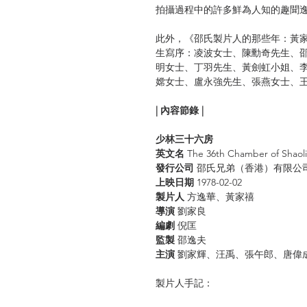
拍攝過程中的許多鮮為人知的趣聞
此外，《邵氏製片人的那些年：黃
生寫序：凌波女士、陳勳奇先生、
明女士、丁羽先生、黃劍虹小姐、
嫦女士、盧永強先生、張燕女士、
| 內容節錄 |
少林三十六房
英文名
The 36th Chamber of Shaol
發行公司
邵氏兄弟（香港）有限公
上映日期
1978-02-02
製片人
方逸華、黃家禧
導演
劉家良
編劇
倪匡
監製
邵逸夫
主演
劉家輝、汪禹、張午郎、唐偉
製片人手記：