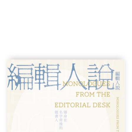
票房收入排第8位，也是邵氏公司該年所有影片票房收
市場都叫好，口碑與票房甚佳。辛苦總算有回
限公司，監製電影超過200部。
》。
。
，直至現在。