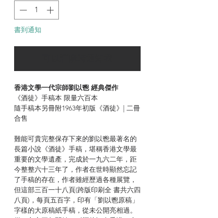
書到通知
可以訂購時通知我
香港文學一代宗師劉以鬯 經典傑作
《酒徒》手稿本 限量六百本
隨手稿本另冊附1963年初版《酒徒》| 二冊
合售
難能可貴完整保存下來的劉以鬯最著名的
長篇小說《酒徒》手稿，堪稱香港文學最
重要的文學遺產，完成於一九六二年，距
今整整六十三年了，作者在世時顯然忘記
了手稿的存在，作者雖經歷過各種展覽，
但這部三百一十八頁(跨版印刷全 書共六四
八頁)，每頁五百字，印有「劉以鬯原稿」
字樣的大原稿紙手稿，從未公開亮相過。