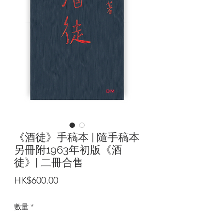
《酒徒》手稿本 | 隨手稿本
另冊附1963年初版《酒
徒》| 二冊合售
價
HK$600.00
格
數量
*