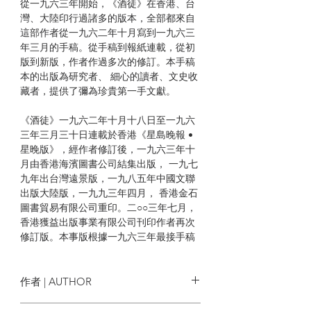
從一九六三年開始，《酒徒》在香港、台
灣、大陸印行過諸多的版本，全部都來自
這部作者從一九六二年十月寫到一九六三
年三月的手稿。從手稿到報紙連載，從初
版到新版，作者作過多次的修訂。本手稿
本的出版為研究者、 細心的讀者、文史收
藏者，提供了彌為珍貴第一手文獻。
《酒徒》一九六二年十月十八日至一九六
三年三月三十日連載於香港《星島晚報 •
星晚版》，經作者修訂後，一九六三年十
月由香港海濱圖書公司結集出版， 一九七
九年出台灣遠景版，一九八五年中國文聯
出版大陸版，一九九三年四月， 香港金石
圖書貿易有限公司重印。二○○三年七月，
香港獲益出版事業有限公司刊印作者再次
修訂版。本事版根據一九六三年最接手稿
版重新排印出版，隨《酒徒》手稿本銷
售。
作者 | AUTHOR
作者說過，寫《酒徒》第一為的是在忘掉
自己的時候尋回自己；第二是要通過一 個
劉以鬯