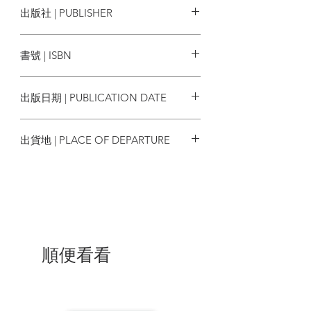
出版社 | PUBLISHER
文人的感觸點來反映香港社會的現象，特
別是文學因商品化與庸俗化的傾向而喪失
BOOK MATTER 本事出版
特質的事實。作者為了說些坦率的話語，
書號 | ISBN
借一個酒徒作為這部小說的主人公， 講一
些「酒話」「醉話」。「酒後吐真言」，
9789887118459 (原式高清手稿本)
會加強小說的真實度；「酒後失言」， 可
出版日期 | PUBLICATION DATE
9789887118466 (據1963年初版排印本)
得到人們的寬恕。作者還在此在此借酒徒
之口說出了他對「五四」以來新文學的看
2025/06
法。至於寫《酒徒》，雖然運用了意識流
出貨地 | PLACE OF DEPARTURE
技巧，作者曾強調，他與詹姆士 • 喬也斯
的《優力棲斯》、威廉 • 福克納的《喧囂
香港
與騷動》、浮琴妮亞 • 吳爾芙的《浪》 不
同，作者無意臨摹西方的意識流小說，也
無意寫沒有邏輯的、難懂的潛意識流動。
| 作者簡介 |
順便看看
劉以鬯
(1918–2018)
，
BBS，MH，原名劉
同繹，字昌年，香港著名小說家、編輯，
香港公開大學榮譽教授。生於上海，祖籍