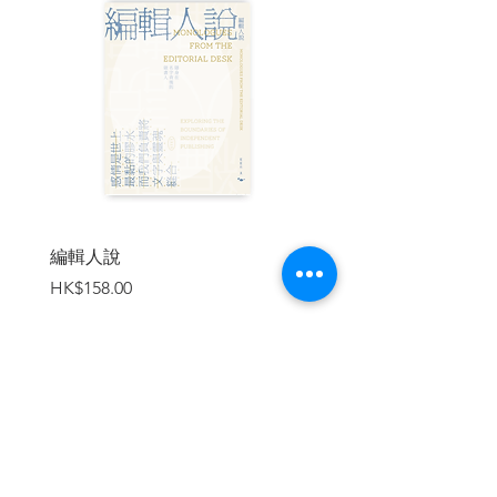
浙江寧波鎮海。一九三六年開始發表 創
作，主要作品有《酒徒》《對倒》《打錯
了》《寺內》《天堂與地獄》《島與半
島》《他有一把鋒利的小刀》《郵票》
《劉以鬯手稿:郵票裏的文學世界》 等。
編輯人說
賣書者言
價格
價格
HK$158.00
HK$188.00
加入購物車