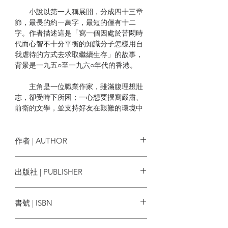
小說以第一人稱展開，分成四十三章
節，最長的約一萬字，最短的僅有十二
字。作者描述這是「寫一個因處於苦悶時
代而心智不十分平衡的知識分子怎樣用自
我虐待的方式去求取繼續生存」的故事，
背景是一九五○至一九六○年代的香港。
主角是一位職業作家，雖滿腹理想壯
志，卻受時下所困；一心想要撰寫嚴肅、
前衛的文學，並支持好友在艱難的環境中
出版《前衛文學》刊物，卻遭遇自己的劇
本創作被瓢竊，平日靠大眾流行的武俠小
說、甚至色情小說的稿費糊口。內心無法
作者 | AUTHOR
認同自己迎合大眾、為了生存而成為寫稿
機器，更因理想難以實踐，諸多的生活痛
劉以鬯
出版社 | PUBLISHER
苦下，借酒澆愁，卻在酒醒後對世界更加
厭惡。意識流的書寫，深刻細膩的描繪出
聯合文學
角色的痛苦心境和糾結難耐，如同醉意讓
書號 | ISBN
人放大自身的所有感覺；此外，更能藉小
說看到作者對時代的批評、文學的評論；
9789863235378
如電影蒙太奇（Montage）的手法，不著