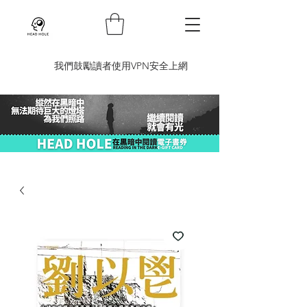
​我們鼓勵讀者使用VPN安全上網