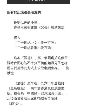
所有的記憶都是潮濕的
是劉以鬯的小說，
也是王家衛電影《2046》靈感來源
選入
「二十世紀中文小說一百強」
「二十世紀香港小說百強」
這本《酒徒》，寫一個因處於這個苦
悶時代而心智不十分平衡的知識分子怎樣
用自我虐待的方式去求取繼續生存。──劉
以鬯
《酒徒》最早在一九六二年連載於
《星島晚報》，隔年於香港集結成書出
版。被譽為「中國第一部意識流小說」，
之後激發導演王家衛拍成著名電影
《2046》。