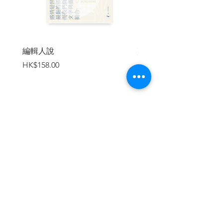
眼。雨，似舞蹈者的腳步，從葉瓣上滑
落。扭開收音機，忽然傳來上帝的聲音。
我知道我應該出去走走了。然後是一個穿
著白衣的侍者端酒來，我看到一對亮晶晶
的眸子。（這是四毫小說）的好題材，我
編輯人說
賣書者言
想。最好將她寫成黃飛鴻的情婦，在皇后
價格
價格
HK$158.00
HK$188.00
道的摩天大樓上施個「倒捲簾」，偷看女
祕書坐在黃飛鴻的大腿上。）思想又在煙
圈裏捉迷藏。煙圈隨風而逝。屋角的空
間，放著一瓶憂鬱和一方塊空氣。兩杯拔
蘭地中間，開始了藕絲的纏。時間是永遠
不會疲憊的，長針追求短針於無望中。幸
加入購物車
福猶如流浪者，徘徊於方程式「等號」後
邊。
音符以步兵的姿態進入耳朵。固體的笑，
在昨天的黃昏出現；以及現在。謊言是白
色的，因為它是謊言。內在的憂鬱等於臉
上的喜悅。喜悅與憂鬱不像是兩樣東西。
繼續瀏覽
────伏特加，她說。