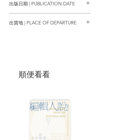
出版日期 | PUBLICATION DATE
重在在明確的故事發展，最後卻能在片段
零碎的情感中，讀到一個時代的氛圍、一
2023/05/22
個產業的艱難。
出貨地 | PLACE OF DEPARTURE
| 目錄 |
台灣
劉以鬯作品集出版前言
序
酒徒
順便看看
【附錄】
二○一五年行人版前記
| 內容節錄 |
1
生銹的感情又逢落雨天，思想在煙圈裏捉
迷藏。推開窗，雨滴在窗外的樹枝上眨