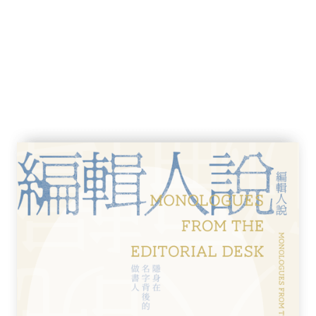
類似以永續經營為目標的現代公司。而世界證
票的阿姆斯特丹證券交易所。在英國，由於股
拒絕其進場，他們只能在附近的咖啡館聚集，
88年以後，英國議會政治獲致成功的要素在
」，這就是國債的發明。在此之前，所謂國債
案。至於保險，《漢摩拉比法典》裡有其原
緣起。
的特許公司，如何在歐洲引起一波波泡沫經
對新任英國國王奧蘭治親王威廉一世發動「大同
爭及西班牙王位繼承戰爭（1701-1714）所
始進行南海公司的募股，因此開創了現代金融的
濟騷動之際，美國的證券市場萌芽於梧桐樹下
則在鎖國時期的大阪開設制度健全的米穀交易
市場。
到近代，從兩位酒鬼牧師的故事帶出投資信
成為占盡優勢的金融中心。拿破崙將法國在北
於今天美國領土的23%。大家所熟知的金本
推手。國際貨幣體系逐漸成形於拿破崙戰爭後