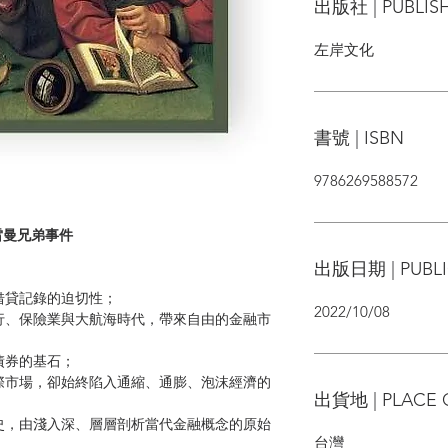
出版社 | PUBLIS
左岸文化
書號 | ISBN
9786269588572
雷曼兄弟事件
出版日期 | PUBLI
貸記錄的迫切性；
2022/10/08
、保險業與大航海時代，帶來自由的金融市
債券的基石；
市場，卻始終陷入通縮、通膨、泡沫經濟的
出貨地 | PLACE 
，由淺入深、層層剖析當代金融概念的原始
台灣