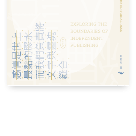
市場以發行英鎊計價的債券來籌措。
年，英國頒布了《泡沫公司禁止法》，以約束
以州為單位進行立法的美國則針對股份有限公
一制定法律，只要登記即可。第十章開始，美
戰爭時期愛心國債的銷售，擴大了美國證券投
證券投資業的發展基礎，及革新金融資訊流通
司創立，利用電信和電傳紙帶將股價資訊附加其
是今天的道瓊工業指數。
戰爭期間交戰雙方決定勝負的關鍵──資金
何成為國際政治外交的手段。第一次世界大戰
在紐約市場發行約20億美元的外國公債，於
。第一次世界大戰及接下來的戰後處理，對金
貨膨脹成為創造短暫快感的麻藥，世界經濟大
段。在此期間，美國制定了「銀證分離」的法
影響戰後日本的金融管理。
日本，涵蓋證券交易制度、股價指數計算、
戰後初期的經濟復興政策與股市熱潮。第十三
秩序的重建，首先是《布雷頓森林協定》，然