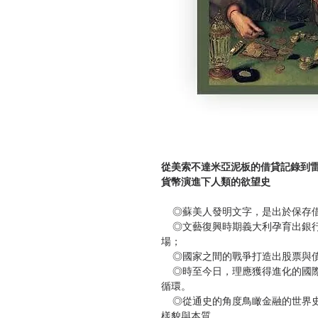
從美索不達米亞泥板的借貸記錄到
貨幣演進下人類的欲望史
◎蘇美人發明文字，是出於保存借
◎文藝復興時期義大利孕育出銀行
場；
◎國家之間的戰爭打造出股票與
◎時至今日，理應獲得進化的國際
循環。
◎從通史的角度鳥瞰金融的世界史
樣貌與本質。