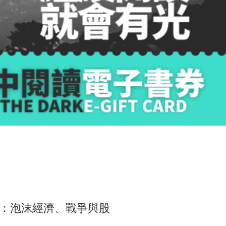
：泡沫經濟、戰爭與股