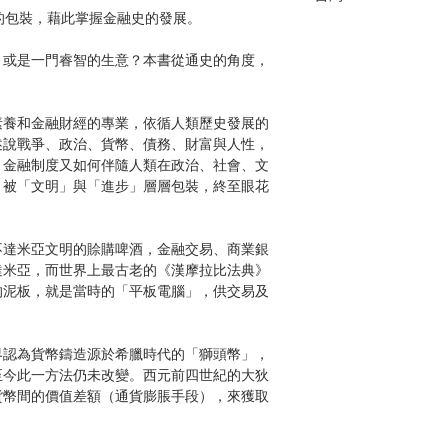
包裝，藉此掌握金融史的發展。
或是一門睿智的生意？本書從通史的角度，
養和金融財經的專業，依循人類歷史發展的
述說戰爭、政治、貨幣、債務、財富與人性，
，金融制度又如何伴隨人類在政治、社會、文
，被「文明」與「進步」層層包裝，終至眼花
達米亞文明的賒購啤酒，金融交易、商業銀
達米亞，而世界上最古老的《漢摩拉比法典》
的泥板，就是當時的「平板電腦」，供交易及
認為貨幣鑄造源於希臘時代的「獅頭幣」，
至今此一方法仍未改變。西元前四世紀的大狄
貨幣間的價值差額（通貨膨脹手段），來獲取
家還債的方法未曾間斷。同樣具啟發性的是巨
使用巨石幣。在德國成為這些島嶼的統治者