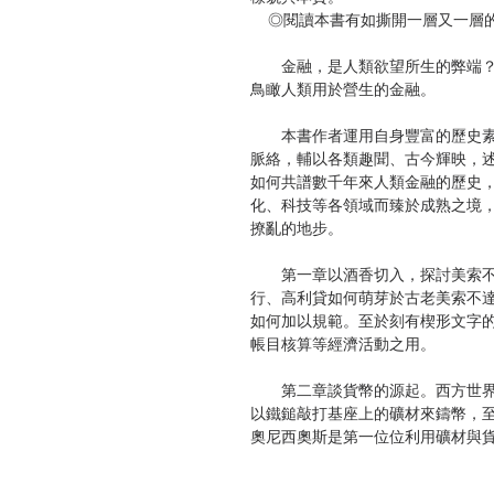
◎閱讀本書有如撕開一層又一層的
金融，是人類欲望所生的弊端？
鳥瞰人類用於營生的金融。
本書作者運用自身豐富的歷史素
脈絡，輔以各類趣聞、古今輝映，
如何共譜數千年來人類金融的歷史
化、科技等各領域而臻於成熟之境
撩亂的地步。
第一章以酒香切入，探討美索不
行、高利貸如何萌芽於古老美索不
如何加以規範。至於刻有楔形文字
帳目核算等經濟活動之用。
第二章談貨幣的源起。西方世界
以鐵鎚敲打基座上的礦材來鑄幣，
奧尼西奧斯是第一位位利用礦材與
自身收益，從此以這種手段用作國
石幣故事，直到晚近南方島嶼仍在