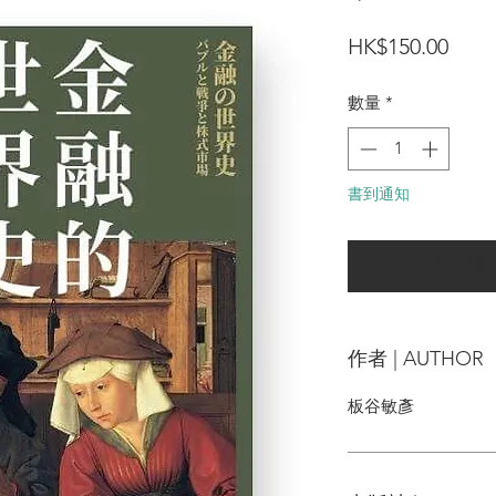
價
HK$150.00
格
數量
*
書到通知
可以訂
作者 | AUTHOR
板谷敏彥