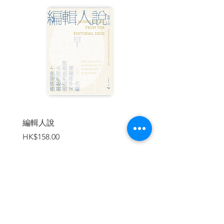
「不予置評」，
翻譯過程卻使意義流失，甚而扭曲為「默
然蔑視」；大戰尾聲的美、日關係或許因
而更難有轉圜。
👲清末中國面對西方叩關要求貿易、傳
教，由此而生頻繁衝突，民間乃至於清廷
難掩排外情緒。
庚子拳亂爆發，為洋行、傳教士工作的華
人譯者是中國的叛徒？居中調解者？
還是外國人的救星？又有多少人因翻譯工
作而血灑戰場？
編輯人說
賣書者言
價格
價格
HK$158.00
HK$188.00
㊙希特勒曾不斷拉攏西班牙獨裁者佛朗哥
加入軸心陣營，後者一律以浮誇外交辭令
搪塞，不正面回應。
直到戰敗，納粹都沒得到西班牙正式表態
入夥。西－德語譯者從未給希特勒希望，
但佛朗哥實際立場為何、說過哪些話？譯
加入購物車
者是口譯技巧差，或有意為之，讓西班牙
始終與納粹保持一定的距離？