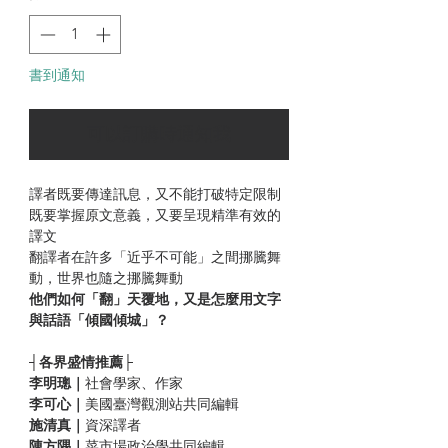
書到通知
可以訂購時通知我
譯者既要傳達訊息，又不能打破特定限制
既要掌握原文意義，又要呈現精準有效的
譯文
翻譯者在許多「近乎不可能」之間挪騰舞
動，世界也隨之挪騰舞動
他們如何「翻」天覆地，又是怎麼用文字
與話語「傾國傾城」？
┤
各界盛情推薦
├
李明璁｜
社會學家、作家
李可心｜
美國臺灣觀測站共同編輯
施清真｜
資深譯者
陳方隅｜
菜市場政治學共同編輯