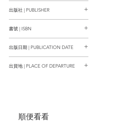
專家譯介想法與意見，搭起溝通的橋樑。
安娜．艾斯蘭揚 Anna Aslanyan
出版社 | PUBLISHER
歷來全球各地的翻譯工作者努力擴散話
語、維護和平，偶爾也難免闖下大禍。這
臉譜
牽一髮而動全身的角色大多不太起眼，甚
書號 | ISBN
少受到重視。本書作者暨資深口、筆譯者
安娜．艾斯蘭揚，要帶領讀者一窺往往藏
9786263152809
於幕後、低調運行的「譯世界」，也看翻
出版日期 | PUBLICATION DATE
譯工作是如何影響全人類與全世界。
2023/04/13
從詭計多端的政治野心家、滿腹理想與英
出貨地 | PLACE OF DEPARTURE
雄主義的領袖人物，又或者一般大眾與
「非我族類」溝通的日常需求──
台灣
全球各地口、筆譯者會為各色背景的案主
效力。這些中間人的話語或文字可能在不
知不覺中，左右了重大的局勢轉捩。
從本書中我們會看到：
順便看看
🗾針對二戰《波茨坦宣言》要求投降的最
後通牒，日本首相鈴木貫太郎本意可能為