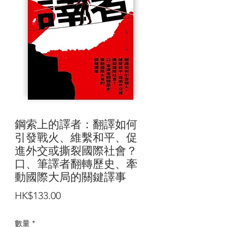
鋼索上的譯者：翻譯如何
引發戰火、維繫和平、促
進外交或撕裂國際社會？
口、筆譯者翻轉歷史、牽
動國際大局的關鍵譯事
價
HK$133.00
格
數量
*