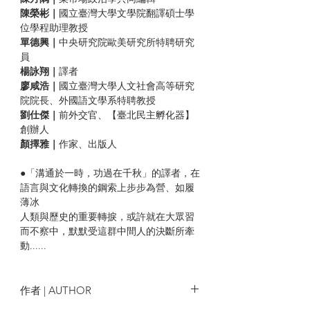
陳榮彬｜
國立臺灣大學文學院翻譯碩士學
位學程助理教授
單德興｜
中央研究院歐美研究所特聘研究
員
楊詠翔｜
譯者
廖咸浩｜
國立臺灣大學人文社會高等研究
院院長、外國語文學系特聘教授
劉仕傑｜
前外交官、【臺北民主孵化器】
創辦人
顏擇雅｜
作家、出版人
●「溝通於一時，功過在千秋」的譯者，在
語言與文化轉換的鋼索上步步為營、如履
薄冰
人類與歷史的重要轉捩，或許就在大眾習
而不察中，默默受這群中間人的決斷所牽
動......
若非檯面下一支又一支筆譯和口譯大軍，
外交事務很少能進行得一帆風順。在異文
作者 | AUTHOR
化接觸前緣，要避免衝突，就得仰賴多語